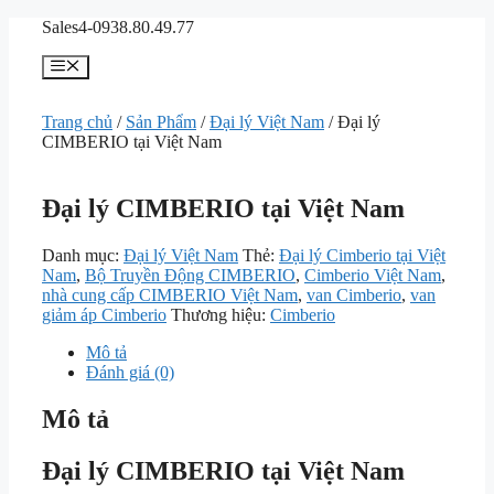
Chuyển
Sales4-0938.80.49.77
đến
nội
Menu
dung
Trang chủ
/
Sản Phẩm
/
Đại lý Việt Nam
/ Đại lý
CIMBERIO tại Việt Nam
Đại lý CIMBERIO tại Việt Nam
Danh mục:
Đại lý Việt Nam
Thẻ:
Đại lý Cimberio tại Việt
Nam
,
Bộ Truyền Động CIMBERIO
,
Cimberio Việt Nam
,
nhà cung cấp CIMBERIO Việt Nam
,
van Cimberio
,
van
giảm áp Cimberio
Thương hiệu:
Cimberio
Mô tả
Đánh giá (0)
Mô tả
Đại lý CIMBERIO tại Việt Nam