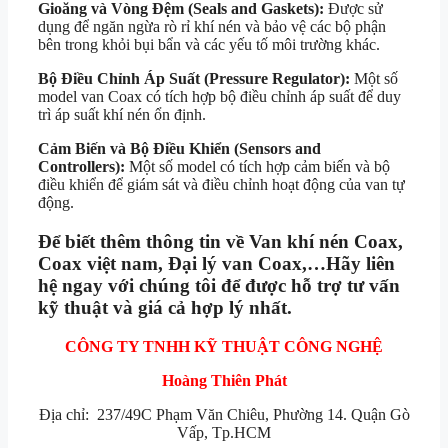
Gioăng và Vòng Đệm (Seals and Gaskets):
Được sử
dụng để ngăn ngừa rò rỉ khí nén và bảo vệ các bộ phận
bên trong khỏi bụi bẩn và các yếu tố môi trường khác.
Bộ Điều Chỉnh Áp Suất (Pressure Regulator):
Một số
model van Coax có tích hợp bộ điều chỉnh áp suất để duy
trì áp suất khí nén ổn định.
Cảm Biến và Bộ Điều Khiển (Sensors and
Controllers):
Một số model có tích hợp cảm biến và bộ
điều khiển để giám sát và điều chỉnh hoạt động của van tự
động.
Để biết thêm thông tin về
Van khí nén Coax,
Coax việt nam, Đại lý van Coax,
…Hãy liên
hệ ngay với chúng tôi để được hỗ trợ tư vấn
kỹ thuật và giá cả hợp lý nhất.
CÔNG TY TNHH KỸ THUẬT CÔNG NGHỆ
Hoàng Thiên Phát
Địa chỉ: 237/49C Phạm Văn Chiêu, Phường 14. Quận Gò
Vấp, Tp.HCM