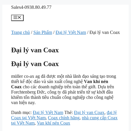
Chuyển
Sales4-0938.80.49.77
đến
nội
Menu
dung
Trang chủ
/
Sản Phẩm
/
Đại lý Việt Nam
/ Đại lý van Coax
Đại lý van Coax
Đại lý van Coax
müller co-ax ag đã được một nhà lãnh đạo sáng tạo trong
thiết kế độc đáo và sản xuất công nghệ
Van khí nén
Coax
cho các doanh nghiệp trên toàn thế giới. Dựa trên
Forchtenberg Đức, công ty đã phát triển từ sự khởi đầu
khiêm tốn thành tiêu chuẩn công nghiệp cho công nghệ
van hiện nay.
Danh mục:
Đại lý Việt Nam
Thẻ:
Đại lý van Coax
,
đại lý
Coax tại Việt Nam
,
Coax chính hãng
,
nhà cung cấp Coax
tại Việt Nam
,
Van khí nén Coax