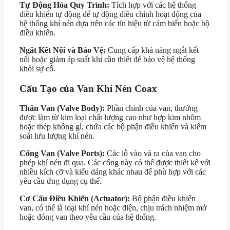
Tự Động Hóa Quy Trình:
Tích hợp với các hệ thống
điều khiển tự động để tự động điều chỉnh hoạt động của
hệ thống khí nén dựa trên các tín hiệu từ cảm biến hoặc bộ
điều khiển.
Ngắt Kết Nối và Bảo Vệ:
Cung cấp khả năng ngắt kết
nối hoặc giảm áp suất khi cần thiết để bảo vệ hệ thống
khỏi sự cố.
Cấu Tạo của Van Khí Nén Coax
Thân Van (Valve Body):
Phần chính của van, thường
được làm từ kim loại chất lượng cao như hợp kim nhôm
hoặc thép không gỉ, chứa các bộ phận điều khiển và kiểm
soát lưu lượng khí nén.
Cổng Van (Valve Ports):
Các lỗ vào và ra của van cho
phép khí nén đi qua. Các cổng này có thể được thiết kế với
nhiều kích cỡ và kiểu dáng khác nhau để phù hợp với các
yêu cầu ứng dụng cụ thể.
Cơ Cấu Điều Khiển (Actuator):
Bộ phận điều khiển
van, có thể là loại khí nén hoặc điện, chịu trách nhiệm mở
hoặc đóng van theo yêu cầu của hệ thống.