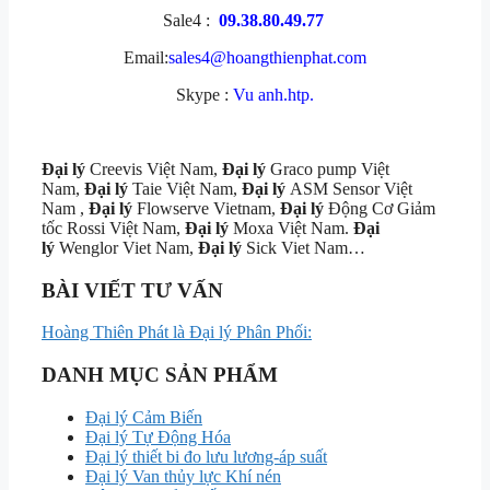
Sale4 :
09.38.80.49.77
Email:
sales4@hoangthienphat.com
Skype :
Vu anh.htp.
Đại lý
Creevis Việt Nam,
Đại lý
Graco pump Việt
Nam,
Đại lý
Taie Việt Nam,
Đại lý
ASM Sensor Việt
Nam ,
Đại lý
Flowserve Vietnam,
Đại lý
Động Cơ Giảm
tốc Rossi Việt Nam,
Đại lý
Moxa Việt Nam.
Đại
lý
Wenglor Viet Nam,
Đại lý
Sick Viet Nam…
BÀI VIẾT TƯ VẤN
Hoàng Thiên Phát là Đại lý Phân Phối:
DANH MỤC SẢN PHẨM
Đại lý Cảm Biến
Đại lý Tự Động Hóa
Đại lý thiết bi đo lưu lương-áp suất
Đại lý Van thủy lực Khí nén