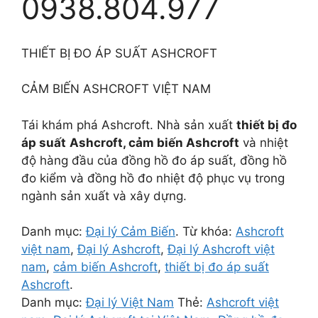
0938.804.977
THIẾT BỊ ĐO ÁP SUẤT ASHCROFT
CẢM BIẾN ASHCROFT VIỆT NAM
Tái khám phá Ashcroft. Nhà sản xuất
thiết bị đo
áp suất
Ashcroft, cảm biến Ashcroft
và nhiệt
độ hàng đầu của đồng hồ đo áp suất, đồng hồ
đo kiểm và đồng hồ đo nhiệt độ phục vụ trong
ngành sản xuất và xây dựng.
Danh mục:
Đại lý Cảm Biến
.
Từ khóa:
Ashcroft
việt nam
,
Đại lý Ashcroft
,
Đại lý Ashcroft việt
nam
,
cảm biến Ashcroft
,
thiết bị đo áp suất
Ashcroft
.
Danh mục:
Đại lý Việt Nam
Thẻ:
Ashcroft việt