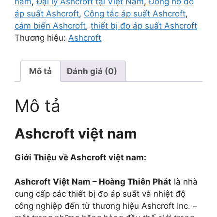
nam
,
Đại lý Ashcroft tại Việt Nam
,
Đồng hồ đo
áp suất Ashcroft
,
Công tắc áp suất Ashcroft
,
cảm biến Ashcroft
,
thiết bị đo áp suất Ashcroft
Thương hiệu:
Ashcroft
Mô tả
Đánh giá (0)
Mô tả
Ashcroft việt nam
Giới Thiệu về Ashcroft việt nam:
Ashcroft Việt Nam – Hoàng Thiên Phát
là nhà
cung cấp các thiết bị đo áp suất và nhiệt độ
công nghiệp đến từ thương hiệu
Ashcroft Inc.
–