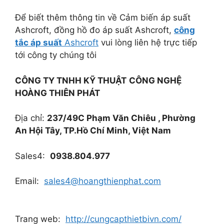
Để biết thêm thông tin về Cảm biến áp suất
Ashcroft, đồng hồ đo áp suất Ashcroft,
công
tắc áp suất
Ashcroft
vui lòng liên hệ trực tiếp
tới công ty chúng tôi
CÔNG TY TNHH KỸ THUẬT
CÔNG NGHỆ
HOÀNG THIÊN PHÁT
Địa chỉ:
237/49C Phạm Văn Chiêu , Phường
An Hội Tây, TP.Hồ Chí Minh, Việt Nam
Sales4:
0938.804.977
Email:
sales4@hoangthienphat.com
Trang web:
http://cungcapthietbivn.com/