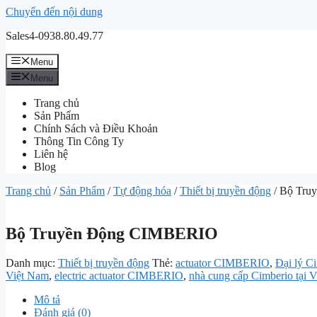
Chuyển đến nội dung
Sales4-0938.80.49.77
Menu
Menu
Trang chủ
Sản Phẩm
Chính Sách và Điều Khoản
Thông Tin Công Ty
Liên hệ
Blog
Trang chủ
/
Sản Phẩm
/
Tự động hóa
/
Thiết bị truyền động
/ Bộ Tru
Bộ Truyền Động CIMBERIO
Danh mục:
Thiết bị truyền động
Thẻ:
actuator CIMBERIO
,
Đại lý C
Việt Nam
,
electric actuator CIMBERIO
,
nhà cung cấp Cimberio tại 
Mô tả
Đánh giá (0)