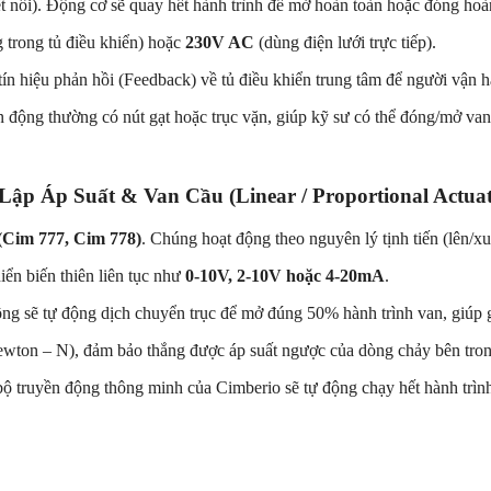
t nối). Động cơ sẽ quay hết hành trình để mở hoàn toàn hoặc đóng hoà
 trong tủ điều khiển) hoặc
230V AC
(dùng điện lưới trực tiếp).
ín hiệu phản hồi (Feedback) về tủ điều khiển trung tâm để người vận 
 động thường có nút gạt hoặc trục vặn, giúp kỹ sư có thể đóng/mở van b
p Áp Suất & Van Cầu (Linear / Proportional Actuat
Cim 777, Cim 778)
. Chúng hoạt động theo nguyên lý tịnh tiến (lên/x
iển biến thiên liên tục như
0-10V, 2-10V hoặc 4-20mA
.
ng sẽ tự động dịch chuyển trục để mở đúng 50% hành trình van, giúp g
ewton – N), đảm bảo thắng được áp suất ngược của dòng chảy bên trong 
bộ truyền động thông minh của Cimberio sẽ tự động chạy hết hành trình 