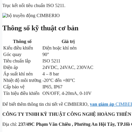
Trục kết nối tiêu chuẩn ISO 5211.
Thông số kỹ thuật cơ bản
Thông số
Giá trị
Kiểu điều khiển
Điện hoặc khí nén
Góc quay
90°
Tiêu chuẩn lắp
ISO 5211
Điện áp
24VDC, 24VAC, 230VAC
Áp suất khí nén
4 – 8 bar
Nhiệt độ môi trường
-20°C đến +80°C
Cấp bảo vệ
IP65, IP67
Tín hiệu điều khiển
ON/OFF, 4-20mA, 0-10V
Để biết thêm thông tin chi tiết về CIMBERIO,
van giảm áp
CIMBE
CÔNG TY TNHH KỸ THUẬT
CÔNG NGHỆ HOÀNG THIÊN
Địa chỉ:
237/49C Phạm Văn Chiêu , Phường An Hội Tây, TP.Hồ 