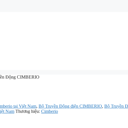
yền Động CIMBERIO
imberio tại Việt Nam
,
Bộ Truyền Động điện CIMBERIO
,
Bộ Truyền
Việt Nam
Thương hiệu:
Cimberio