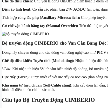
Chế độ điều khiển:
Chủ yếu là dòng
On/Off
(2 điểm hoặc 3 điểm kế
Điện áp linh hoạt:
Có sẵn các phiên bản
24V AC/DC
(an toàn, dùng
Tích hợp công tắc phụ (Auxiliary Microswitch):
Cho phép truyền t
Cơ chế vận hành bằng tay (Manual Override):
Trên thân bộ truyền
Bộ truyền động CIMBERIO cho Van Cân Bằng Độc Lậ
Dòng này chuyên dụng cho các dòng van công nghệ cao như
PICV (
Chế độ điều khiển Tuyến tính (Modulating):
Nhận tín hiệu điều kh
Ví dụ:
Khi nhận tín hiệu 5V từ cảm biến nhiệt độ phòng, bộ truyền độ
Lực đẩy (Force):
Được thiết kế với lực đẩy cơ học cao (tính bằng N
Khả năng tự hiệu chuẩn (Self-Calibrating):
Khi cấp điện lần đầu, 
hình dải điều khiển chính xác nhất.
Cấu tạo Bộ Truyền Động CIMBERIO