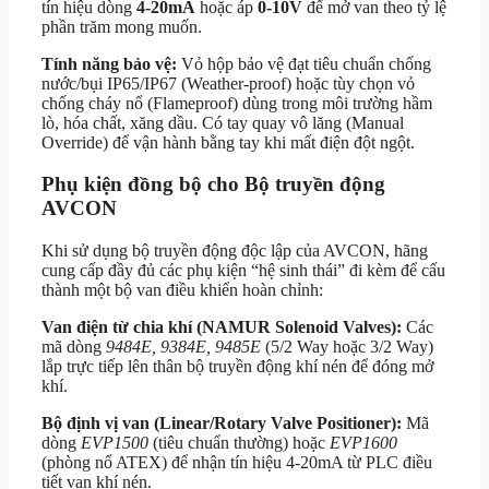
tín hiệu dòng
4-20mA
hoặc áp
0-10V
để mở van theo tỷ lệ
phần trăm mong muốn.
Tính năng bảo vệ:
Vỏ hộp bảo vệ đạt tiêu chuẩn chống
nước/bụi IP65/IP67 (Weather-proof) hoặc tùy chọn vỏ
chống cháy nổ (Flameproof) dùng trong môi trường hầm
lò, hóa chất, xăng dầu. Có tay quay vô lăng (Manual
Override) để vận hành bằng tay khi mất điện đột ngột.
Phụ kiện đồng bộ cho Bộ truyền động
AVCON
Khi sử dụng bộ truyền động độc lập của AVCON, hãng
cung cấp đầy đủ các phụ kiện “hệ sinh thái” đi kèm để cấu
thành một bộ van điều khiển hoàn chỉnh:
Van điện từ chia khí (NAMUR Solenoid Valves):
Các
mã dòng
9484E, 9384E, 9485E
(5/2 Way hoặc 3/2 Way)
lắp trực tiếp lên thân bộ truyền động khí nén để đóng mở
khí.
Bộ định vị van (Linear/Rotary Valve Positioner):
Mã
dòng
EVP1500
(tiêu chuẩn thường) hoặc
EVP1600
(phòng nổ ATEX) để nhận tín hiệu 4-20mA từ PLC điều
tiết van khí nén.