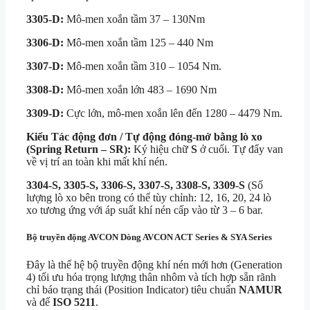
3305-D:
Mô-men xoắn tầm
37 – 130Nm
3306-D:
Mô-men xoắn tầm
125 – 440 Nm
3307-D:
Mô-men xoắn tầm
310 – 1054 Nm
.
3308-D:
Mô-men xoắn lớn
483 – 1690 Nm
3309-D:
Cực lớn,
mô-men xoắn lên đến
1280 – 4479 Nm
.
Kiểu Tác động đơn / Tự động đóng-mở bằng lò xo
(Spring Return – SR):
Ký hiệu chữ
S
ở cuối.
Tự đẩy van
về vị trí an toàn khi mất khí nén.
3304-S, 3305-S, 3306-S, 3307-S, 3308-S, 3309-S
(Số
lượng lò xo bên trong có thể tùy chỉnh:
12,
16,
20,
24 lò
xo tương ứng với áp suất khí nén cấp vào từ
3 – 6 bar
.
Bộ truyền động AVCON Dòng AVCON ACT Series & SYA Series
Đây là thế hệ bộ truyền động khí nén mới hơn (Generation
4) tối ưu hóa trọng lượng thân nhôm và tích hợp sẵn rãnh
chỉ báo trạng thái (Position Indicator) tiêu chuẩn
NAMUR
và đế
ISO 5211
.