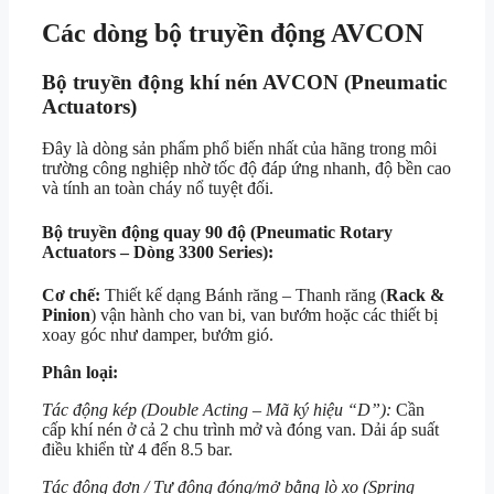
Các dòng bộ truyền động AVCON
Bộ truyền động khí nén AVCON (Pneumatic
Actuators)
Đây là dòng sản phẩm phổ biến nhất của hãng trong môi
trường công nghiệp nhờ tốc độ đáp ứng nhanh, độ bền cao
và tính an toàn cháy nổ tuyệt đối.
Bộ truyền động quay
90 độ
(Pneumatic Rotary
Actuators – Dòng 3300 Series):
Cơ chế:
Thiết kế dạng Bánh răng – Thanh răng (
Rack &
Pinion
) vận hành cho van bi, van bướm hoặc các thiết bị
xoay góc như damper, bướm gió.
Phân loại:
Tác động kép (Double Acting – Mã ký hiệu “D”):
Cần
cấp khí nén ở cả 2 chu trình mở và đóng van. Dải áp suất
điều khiển từ 4 đến 8.5 bar.
Tác động đơn / Tự động đóng/mở bằng lò xo (Spring