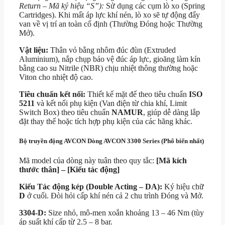
Return – Mã ký hiệu “S”):
Sử dụng các cụm lò xo (Spring
Cartridges). Khi mất áp lực khí nén, lò xo sẽ tự động đẩy
van về vị trí an toàn cố định (Thường Đóng hoặc Thường
Mở).
Vật liệu:
Thân vỏ bằng nhôm đúc đùn (Extruded
Aluminium), nắp chụp bảo vệ đúc áp lực, gioăng làm kín
bằng cao su Nitrile (NBR) chịu nhiệt thông thường hoặc
Viton cho nhiệt độ cao.
Tiêu chuẩn kết nối:
Thiết kế mặt đế theo tiêu chuẩn
ISO
5211
và kết nối phụ kiện (Van điện từ chia khí, Limit
Switch Box) theo tiêu chuẩn
NAMUR
, giúp dễ dàng lắp
đặt thay thế hoặc tích hợp phụ kiện của các hãng khác.
Bộ truyền động AVCON Dòng AVCON 3300 Series (Phổ biến nhất)
Mã model của dòng này tuân theo quy tắc:
[Mã kích
thước thân] – [Kiểu tác động]
Kiểu Tác động kép (Double Acting – DA):
Ký hiệu chữ
D
ở cuối.
Đòi hỏi cấp khí nén cả 2 chu trình Đóng và Mở.
3304-D:
Size nhỏ,
mô-men xoắn khoảng
13 – 46 Nm
(tùy
áp suất khí cấp từ
2.5 – 8 bar
.