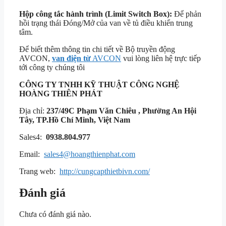
Hộp công tắc hành trình (Limit Switch Box):
Để phản
hồi trạng thái Đóng/Mở của van về tủ điều khiển trung
tâm.
Để biết thêm thông tin chi tiết về Bộ truyền động
AVCON,
van điện từ
AVCON
vui lòng liên hệ trực tiếp
tới công ty chúng tôi
CÔNG TY TNHH KỸ THUẬT
CÔNG NGHỆ
HOÀNG THIÊN PHÁT
Địa chỉ:
237/49C Phạm Văn Chiêu , Phường An Hội
Tây, TP.Hồ Chí Minh, Việt Nam
Sales4:
0938.804.977
Email:
sales4@hoangthienphat.com
Trang web:
http://cungcapthietbivn.com/
Đánh giá
Chưa có đánh giá nào.