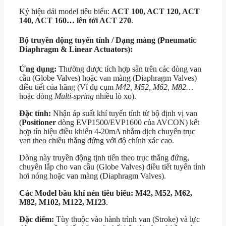
Ký hiệu dải model tiêu biểu:
ACT 100, ACT 120, ACT
140, ACT 160… lên tới ACT 270
.
Bộ truyền động tuyến tính / Dạng màng (Pneumatic
Diaphragm & Linear Actuators):
Ứng dụng:
Thường được tích hợp sẵn trên các dòng van
cầu (Globe Valves) hoặc van màng (Diaphragm Valves)
điều tiết của hãng (Ví dụ cụm
M42, M52, M62, M82…
hoặc dòng
Multi-spring
nhiều lò xo).
Đặc tính:
Nhận áp suất khí tuyến tính từ bộ định vị van
(
Positioner
dòng EVP1500/EVP1600 của AVCON) kết
hợp tín hiệu điều khiển 4-20mA nhằm dịch chuyển trục
van theo chiều thẳng đứng với độ chính xác cao.
Dòng này truyền động tịnh tiến theo trục thẳng đứng,
chuyên lắp cho van cầu (Globe Valves) điều tiết tuyến tính
hơi nóng hoặc van màng (Diaphragm Valves).
Các Model bầu khí nén tiêu biểu:
M42, M52, M62,
M82, M102, M122, M123
.
Đặc điểm:
Tùy thuộc vào hành trình van (Stroke) và lực