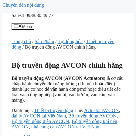
Chuyển đến nội dung
Sales4-0938.80.49.77
Menu
Trang chủ
/
Sản Phẩm
/
Tự động hóa
/
Thiết bị truyền
động
/ Bộ truyền động AVCON chính hãng
Bộ truyền động AVCON chính hãng
Bộ truyền động AVCON (AVCON Actuators)
là cơ cấu
chấp hành chuyển đổi năng lượng (khí nén hoặc điện)
thành lực cơ học để vận hành đóng/mở hoặc điều tiết các
loại van công nghiệp (van bi, van bướm, van cầu, van
màng).
Danh mục:
Thiết bị truyền động
Thẻ:
Actuator AVCON
,
đại lý AVCON tại Việt Nam
,
Bộ truyền động AVCON
,
Bộ truyền động điện AVCON
,
Bộ truyền động khí nén
AVCON
,
nhà cung cấp AVCON tại Việt Nam