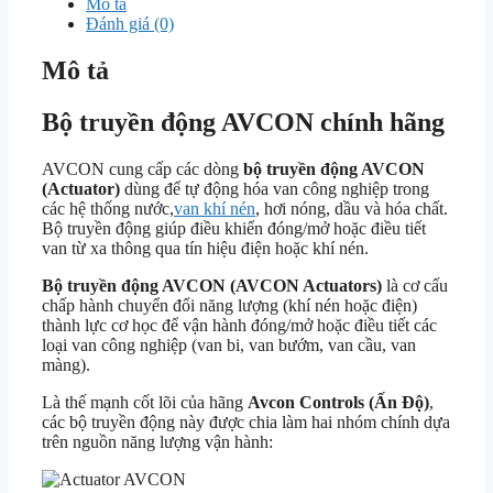
Mô tả
Đánh giá (0)
Mô tả
Bộ truyền động AVCON chính hãng
AVCON
cung cấp các dòng
bộ truyền động AVCON
(Actuator)
dùng để tự động hóa van công nghiệp trong
các hệ thống nước,
van khí nén
, hơi nóng, dầu và hóa chất.
Bộ truyền động giúp điều khiển đóng/mở hoặc điều tiết
van từ xa thông qua tín hiệu điện hoặc khí nén.
Bộ truyền động AVCON (AVCON Actuators)
là cơ cấu
chấp hành chuyển đổi năng lượng (khí nén hoặc điện)
thành lực cơ học để vận hành đóng/mở hoặc điều tiết các
loại van công nghiệp (van bi, van bướm, van cầu, van
màng).
Là thế mạnh cốt lõi của hãng
Avcon Controls (Ấn Độ)
,
các bộ truyền động này được chia làm hai nhóm chính dựa
trên nguồn năng lượng vận hành: