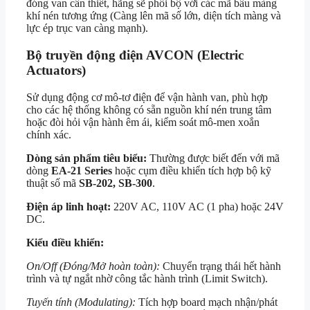
đóng van cần thiết,
hãng sẽ phối bộ với các mã bầu màng
khí nén tương ứng (Càng lên mã số lớn,
diện tích màng và
lực ép trục van càng mạnh).
Bộ truyền động điện AVCON (Electric
Actuators)
Sử dụng động cơ mô-tơ điện để vận hành van, phù hợp
cho các hệ thống không có sẵn nguồn khí nén trung tâm
hoặc đòi hỏi vận hành êm ái, kiểm soát mô-men xoắn
chính xác.
Dòng sản phẩm tiêu biểu:
Thường được biết đến với mã
dòng
EA-21 Series
hoặc cụm điều khiển tích hợp bộ kỹ
thuật số mã
SB-202, SB-300
.
Điện áp linh hoạt:
220V AC, 110V AC (1 pha) hoặc 24V
DC.
Kiểu điều khiển:
On/Off (Đóng/Mở hoàn toàn):
Chuyển trạng thái hết hành
trình và tự ngắt nhờ công tắc hành trình (Limit Switch).
Tuyến tính (Modulating):
Tích hợp board mạch nhận/phát