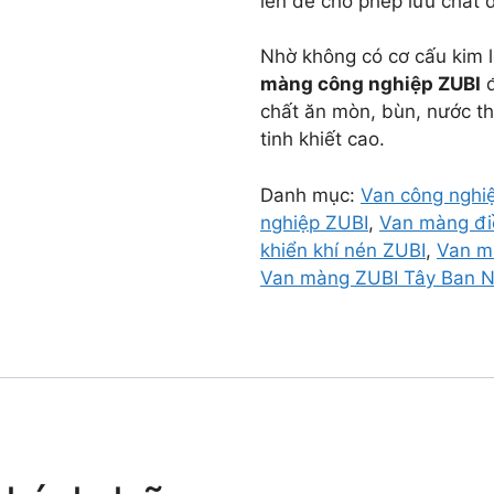
lên để cho phép lưu chất đ
Nhờ không có cơ cấu kim lo
màng công nghiệp ZUBI
đ
chất ăn mòn, bùn, nước thả
tinh khiết cao.
Danh mục:
Van công nghiê
nghiệp ZUBI
,
Van màng đi
khiển khí nén ZUBI
,
Van m
Van màng ZUBI Tây Ban 