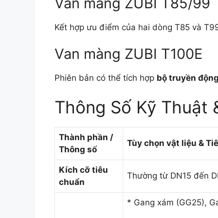
Van màng ZUBI T85/99
Kết hợp ưu điểm của hai dòng T85 và T99
Van màng ZUBI T100E
Phiên bản có thể tích hợp
bộ truyền động
Thông Số Kỹ Thuật &
Thành phần /
Tùy chọn vật liệu & Ti
Thông số
Kích cỡ tiêu
Thường từ DN15 đến DN3
chuẩn
* Gang xám (GG25), G