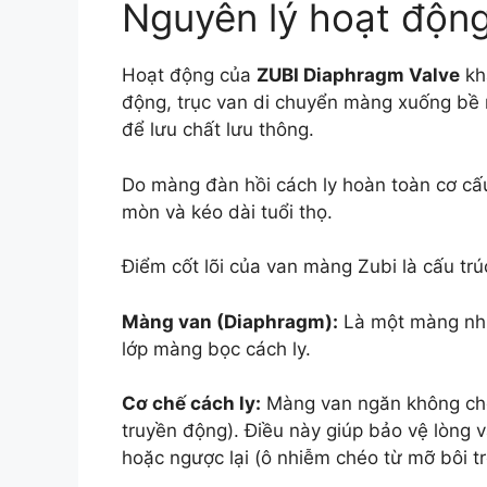
Nguyên lý hoạt độn
Hoạt động của
ZUBI Diaphragm Valve
khá
động, trục van di chuyển màng xuống bề 
để lưu chất lưu thông.
Do màng đàn hồi cách ly hoàn toàn cơ cấu
mòn và kéo dài tuổi thọ.
Điểm cốt lõi của van màng Zubi là cấu tr
Màng van (Diaphragm):
Là một màng nhựa
lớp màng bọc cách ly.
Cơ chế cách ly:
Màng van ngăn không cho l
truyền động). Điều này giúp bảo vệ lòng v
hoặc ngược lại (ô nhiễm chéo từ mỡ bôi tr