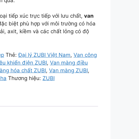
i qua.
ại tiếp xúc trực tiếp với lưu chất,
van
ặc biệt phù hợp với môi trường có hóa
i, axit, kiềm và các chất lỏng có độ
̣p
Thẻ:
Đại lý ZUBI Việt Nam
,
Van công
ều khiển điện ZUBI
,
Van màng điều
àng hóa chất ZUBI
,
Van màng ZUBI
,
Nha
Thương hiệu:
ZUBI