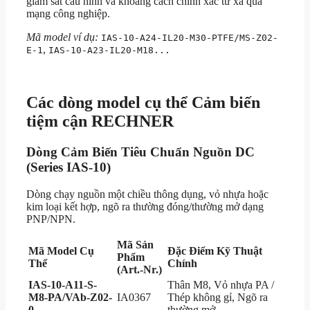
giám sát cấu hình và khoảng cách chính xác từ xa qua
mạng công nghiệp.
Mã model ví dụ:
IAS-10-A24-IL20-M30-PTFE/MS-Z02-
,
E-1
IAS-10-A23-IL20-M18...
Các dòng model cụ thể Cảm biến
tiệm cận RECHNER
Dòng Cảm Biến Tiêu Chuẩn Nguồn DC
(Series IAS-10)
Dòng chạy nguồn một chiều thông dụng, vỏ nhựa hoặc
kim loại kết hợp, ngõ ra thường đóng/thường mở dạng
PNP/NPN.
Mã Sản
Mã Model Cụ
Đặc Điểm Kỹ Thuật
Phẩm
Thể
Chính
(Art.-Nr.)
IAS-10-A11-S-
Thân M8, Vỏ nhựa PA /
M8-PA/VAb-Z02-
IA0367
Thép không gỉ, Ngõ ra
0
thường mở