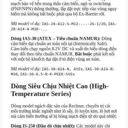
mạch bảo vệ bên trong thân cảm biến, ngõ ra switching
(PNP/NPN) thông thường, lắp đặt trực tiếp vào vùng nguy
hiểm mà không bắt buộc phải qua bộ Ex-Barrier rời.
Mã model ví dụ:
,
IAS-20-A12-S-M12-...-2G-1/2D
IAS-
20-A14-A-M30-...
Dòng IAS-30 (ATEX – Tiêu chuẩn NAMUR):
Dòng
cảm biến đạt chuẩn an toàn nội tại (Intrinsically Safe).
Cảm biến chạy nguồn 8.2V DC và xuất tín hiệu dòng điện
thay đổi theo tiêu chuẩn NAMUR.
Bắt buộc
phải kết nối
với một bộ khuếch đại đặt ở tủ điện vùng an toàn.
Mã model ví dụ:
,
IAS-30-A24-N, AtEx
IAS-30-A14-N-
,
M30
IAS-30-6.5-N-K-PEEK-StEx
Dòng Siêu Chịu Nhiệt Cao (High-
Temperature Series)
Dòng model ngách đặc sản của Rechner, chuyên trị các
môi trường khắc nghiệt như lò sấy, lò luyện kim, lò hơi nơi
mà cảm biến thường sẽ bị hỏng mạch điện tử do quá nhiệt:
Dòng IS-250 (Đầu dò chịu nhiệt):
Các model này chỉ