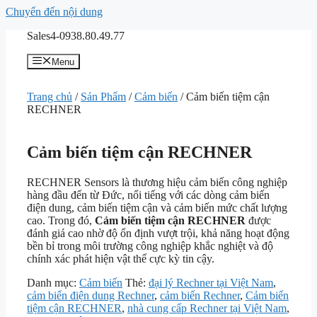
Chuyển đến nội dung
Sales4-0938.80.49.77
Menu
Trang chủ
/
Sản Phẩm
/
Cảm biến
/ Cảm biến tiệm cận
RECHNER
Cảm biến tiệm cận RECHNER
RECHNER Sensors
là thương hiệu cảm biến công nghiệp
hàng đầu đến từ Đức, nổi tiếng với các dòng cảm biến
điện dung, cảm biến tiệm cận và cảm biến mức chất lượng
cao. Trong đó,
Cảm biến tiệm cận RECHNER
được
đánh giá cao nhờ độ ổn định vượt trội, khả năng hoạt động
bền bỉ trong môi trường công nghiệp khắc nghiệt và độ
chính xác phát hiện vật thể cực kỳ tin cậy.
Danh mục:
Cảm biến
Thẻ:
đại lý Rechner tại Việt Nam
,
cảm biến điện dung Rechner
,
cảm biến Rechner
,
Cảm biến
tiệm cận RECHNER
,
nhà cung cấp Rechner tại Việt Nam
,