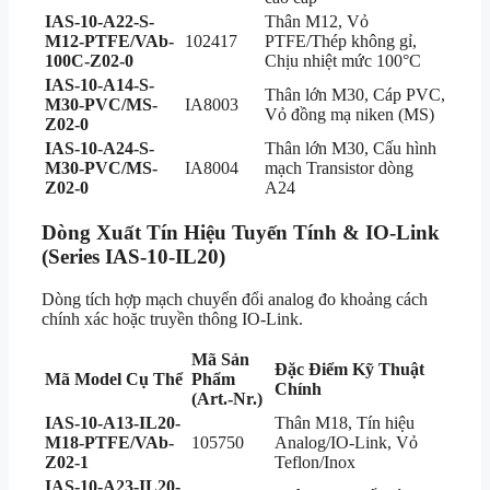
IAS-10-A22-S-
Thân M12, Vỏ
M12-PTFE/VAb-
102417
PTFE/Thép không gỉ,
100C-Z02-0
Chịu nhiệt mức 100°C
IAS-10-A14-S-
Thân lớn M30, Cáp PVC,
M30-PVC/MS-
IA8003
Vỏ đồng mạ niken (MS)
Z02-0
IAS-10-A24-S-
Thân lớn M30, Cấu hình
M30-PVC/MS-
IA8004
mạch Transistor dòng
Z02-0
A24
Dòng Xuất Tín Hiệu Tuyến Tính & IO-Link
(Series IAS-10-IL20)
Dòng tích hợp mạch chuyển đổi analog đo khoảng cách
chính xác hoặc truyền thông IO-Link.
Mã Sản
Đặc Điểm Kỹ Thuật
Mã Model Cụ Thể
Phẩm
Chính
(Art.-Nr.)
IAS-10-A13-IL20-
Thân M18, Tín hiệu
M18-PTFE/VAb-
105750
Analog/IO-Link, Vỏ
Z02-1
Teflon/Inox
IAS-10-A23-IL20-