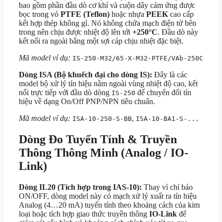
bao gồm phần đầu dò cơ khí và cuộn dây cảm ứng được
bọc trong vỏ
PTFE (Teflon)
hoặc nhựa
PEEK
cao cấp
kết hợp thép không gỉ. Nó không chứa mạch điện tử bên
trong nên chịu được nhiệt độ lên tới
+250°C
. Đầu dò này
kết nối ra ngoài bằng một sợi cáp chịu nhiệt đặc biệt.
Mã model ví dụ:
IS-250-M32/65-X-M32-PTFE/VAb-250C
Dòng ISA (Bộ khuếch đại cho dòng IS):
Đây là các
model bộ xử lý tín hiệu nằm ngoài vùng nhiệt độ cao, kết
nối trực tiếp với đầu dò dòng
để chuyển đổi tín
IS-250
hiệu về dạng On/Off PNP/NPN tiêu chuẩn.
Mã model ví dụ:
,
ISA-10-250-S-BB
ISA-10-BA1-S-...
Dòng Đo Tuyến Tính & Truyền
Thông Thông Minh (Analog / IO-
Link)
Dòng IL20 (Tích hợp trong IAS-10):
Thay vì chỉ báo
ON/OFF, dòng model này có mạch xử lý xuất ra tín hiệu
Analog (4…20 mA) tuyến tính theo khoảng cách của kim
loại hoặc tích hợp giao thức truyền thông
IO-Link
để