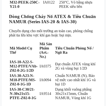
M32-PEEK-250C-
IA0122
250°C, Vỏ bằng nhựa
Y21-0
PEEK siêu bền
Dòng Chống Cháy Nổ ATEX & Tiêu Chuẩn
NAMUR (Series IAS-20 & IAS-30)
Chuyên dụng cho môi trường an toàn cao, phòng chống
phát tia lửa khu vực khí gas hoặc bụi mịn.
Mã Sản
Mã Model Cụ
Phẩm
Tiêu Chuẩn Phòng Nổ /
Thể
(Art.-
Ngõ Ra
Nr.)
IAS-10-A22-S-
Đạt chuẩn ATEX vùng khí
M12-PTFE/VAb-
IA0375
2G và vùng bụi 1/2D
Z02-0-2G-1/2D
IAS-30-A23-N-
Chuẩn NAMUR (N), Bảo
M18-PTFE/MS-
IA0094
vệ mức cao nhất khí 1G và
Z02-0-1G-1D
bụi 1D
IAS-30-C30/21-
Dạng khối vuông phẳng
N-30x21x15-
IA9514
30x21x15mm, Chuẩn
PTFE-Z02-0-1G
NAMUR, Vùng khí 1G