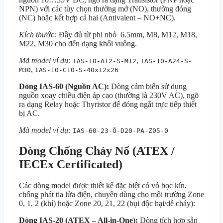
NPN) với các tùy chọn thường mở (NO), thường đóng
(NC) hoặc kết hợp cả hai (Antivalent – NO+NC).
Kích thước:
Đầy đủ từ phi nhỏ 6.5mm, M8, M12, M18,
M22, M30 cho đến dạng khối vuông.
Mã model ví dụ:
,
IAS-10-A12-S-M12
IAS-10-A24-S-
,
M30
IAS-10-C10-S-40x12x26
Dòng IAS-60 (Nguồn AC):
Dòng cảm biến sử dụng
nguồn xoay chiều điện áp cao (thường là 230V AC), ngõ
ra dạng Relay hoặc Thyristor để đóng ngắt trực tiếp thiết
bị AC.
Mã model ví dụ:
IAS-60-23-Ö-D20-PA-Z05-0
Dòng Chống Cháy Nổ (ATEX /
IECEx Certificated)
Các dòng model được thiết kế đặc biệt có vỏ bọc kín,
chống phát tia lửa điện, chuyên dùng cho môi trường Zone
0, 1, 2 (khí) hoặc Zone 20, 21, 22 (bụi độc hại/dễ cháy):
Dòng IAS-20 (ATEX – All-in-One):
Dòng tích hợp sẵn