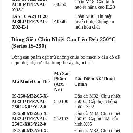
Thân M18, Cấu hình
M18-PTFE/VAb-
108350
ngõ ra nâng cao IL20
Z02-1
IAS-10-A24-IL20-
Thân M30, Tín hiệu
M30-PTFE/VAb-
IA0346
tuyến tính, Chống ăn
Z02-E-1
mòn hóa chất
Dòng Siêu Chịu Nhiệt Cao Lên Đến 250°C
(Series IS-250)
Dòng sản phẩm đặc thù không chứa bo mạch ở đầu dò để
chịu nhiệt độ cực đại trong lò sấy, trạm trộn.
Mã Sản
Phẩm
Đặc Điểm Kỹ Thuật
Mã Model Cụ Thể
(Art.-
Chính
Nr.)
IS-250-M32/65-X-
Đầu dò M32, Chịu nhiệt
M32-PTFE/VAb-
552100
250°C, Cáp bọc chống
250C-X02/Y22-0
nhiễu X02
IS-250-M32/65-X-
Đầu dò M32, Chịu nhiệt
M32-PTFE/VAb-
552102
250°C, Cáp nối dài cấu
250C-X05/Y22-0
hình X05
IS-250-M32/70-X-
Đầu dò M32, Chịu nhiệt