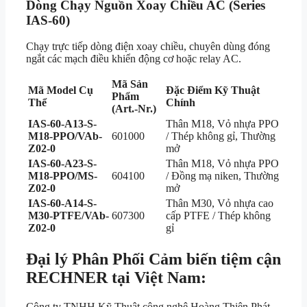
Dòng Chạy Nguồn Xoay Chiều AC (Series
IAS-60)
Chạy trực tiếp dòng điện xoay chiều, chuyên dùng đóng
ngắt các mạch điều khiển động cơ hoặc relay AC.
Mã Sản
Mã Model Cụ
Đặc Điểm Kỹ Thuật
Phẩm
Thể
Chính
(Art.-Nr.)
IAS-60-A13-S-
Thân M18, Vỏ nhựa PPO
M18-PPO/VAb-
601000
/ Thép không gỉ, Thường
Z02-0
mở
IAS-60-A23-S-
Thân M18, Vỏ nhựa PPO
M18-PPO/MS-
604100
/ Đồng mạ niken, Thường
Z02-0
mở
IAS-60-A14-S-
Thân M30, Vỏ nhựa cao
M30-PTFE/VAb-
607300
cấp PTFE / Thép không
Z02-0
gỉ
Đại lý Phân Phối
Cảm biến tiệm cận
RECHNER
tại Việt Nam:
Công ty TNHH Kỹ Thuật công nghệ Hoàng Thiên Phát