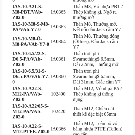
IAS-10-A21-S-
Thân M8, Vỏ nhựa PBT /
M8-PBT/VAb-
IA0365
Thép không gỉ, Ngõ ra
Z02-0
thường mở
IAS-10-M8-S-M8-
Thân M8, Thường mở,
IA0363
PA/VAb-Y7-0
Kết nối đầu Jack cắm Y7
Thân M8, Thường đóng
IAS-10-M8-Ö-
IA0364
(Öffner), Đầu Jack cắm
M8-PA/VAb-Y7-0
Y7
IAS-10-6.5/22-S-
Thân trơn phi
D6.5-PA/VAb-
IA0361
$\varnothing$
6.5mm,
Z02-0
Dài 22mm, Thường mở
IAS-10-6.5/31-S-
Thân trơn phi
D6.5-PA/VAb-Y7-
IA0360
$\varnothing$
6.5mm,
0
Dài 31mm, Giắc cắm Y7
IAS-10-A22-S-
Thân M12, Vỏ nhựa PA /
M12-PA/VAb-
102400
Thép không gỉ thông
Z02-0
dụng
IAS-10-A22/65-S-
Thân M12, Chiều dài
M12-PA/VAb-
102420
thiết kế đặc biệt 65mm
Z02-0
Thân M12, Toàn bộ vỏ
IAS-10-A22-S-
IA0366
bằng nhựa PTFE (Teflon)
M12-PTFE-Z05-0
cao cấp