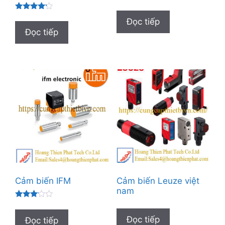
Được
Đọc tiếp
xếp hạng
4.00
Đọc tiếp
5 sao
Cảm biến IFM
Cảm biến Leuze việt
nam
Được
xếp
hạng
Đọc tiếp
Đọc tiếp