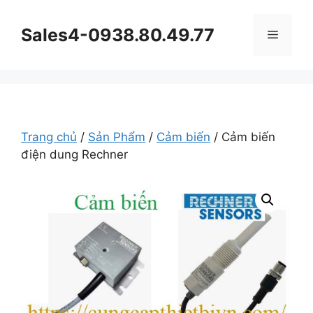
Chuyển
đến
Sales4-0938.80.49.77
Menu
nội
dung
Trang chủ
/
Sản Phẩm
/
Cảm biến
/ Cảm biến
điện dung Rechner