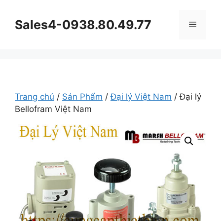
Chuyển
đến
Sales4-0938.80.49.77
Menu
nội
dung
Trang chủ
/
Sản Phẩm
/
Đại lý Việt Nam
/ Đại lý
Bellofram Việt Nam