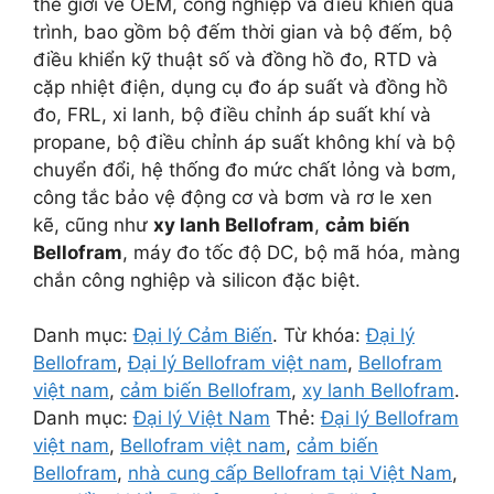
thế giới về OEM, công nghiệp và điều khiển quá
trình, bao gồm bộ đếm thời gian và bộ đếm, bộ
điều khiển kỹ thuật số và đồng hồ đo, RTD và
cặp nhiệt điện, dụng cụ đo áp suất và đồng hồ
đo, FRL, xi lanh, bộ điều chỉnh áp suất khí và
propane, bộ điều chỉnh áp suất không khí và bộ
chuyển đổi, hệ thống đo mức chất lỏng và bơm,
công tắc bảo vệ động cơ và bơm và rơ le xen
kẽ, cũng như
xy lanh Bellofram
,
cảm biến
Bellofram
, máy đo tốc độ DC, bộ mã hóa, màng
chắn công nghiệp và silicon đặc biệt.
Danh mục:
Đại lý Cảm Biến
.
Từ khóa:
Đại lý
Bellofram
,
Đại lý Bellofram việt nam
,
Bellofram
việt nam
,
cảm biến Bellofram
,
xy lanh Bellofram
.
Danh mục:
Đại lý Việt Nam
Thẻ:
Đại lý Bellofram
việt nam
,
Bellofram việt nam
,
cảm biến
Bellofram
,
nhà cung cấp Bellofram tại Việt Nam
,