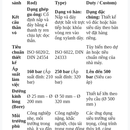
sánh
Rod)
Type)
Duty / Custom)
Dạng ghép
Dạng vỏ hàn:
Dạng đặc
gu-ông:
Cố
Kết
Nắp và đáy
chủng:
Thiết kế
định nắp và
cấu
được bắt vít trực
vỏ đúc hoặc hàn
đáy bằng 4
thân
tiếp hoặc khóa
siêu dày theo bản
thanh ty ren
vỏ
vòng ren vào
vẽ đặt hàng
chịu lực dọc
ống xylanh dày.
riêng.
thân.
Tiêu
Tùy biến theo dự
chuẩn
ISO 6020/2,
ISO 6022, DIN
án hoặc tiêu
thiết
DIN 24554
24333
chuẩn riêng của
kế
nhà máy.
Áp
160 bar
(Áp
250 bar
(Áp
Lên đến 500
suất
suất đỉnh: 210
suất đỉnh: 320
bar
(Siêu cao
làm
bar)
bar)
áp)
việc
Đường
Thiết kế lớn theo
kính
Ø 25 mm – Ø
Ø 50 mm – Ø
yêu cầu (
Ø
500
lòng
200 mm
320 mm
mm
)
(Bore)
Công nghiệp
Công nghiệp
Các ứng dụng
Môi
nhẹ, môi
nặng, khắc
siêu trường siêu
trường
trường trong
nghiệt, chịu tải
trọng, công trình
phù
nhà, ít va đập
trọng rung động
thủy lợi, cảng