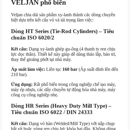
VELJAN phổ biến
Veljan chia dải sản phẩm xy-lanh thành các dòng chuyên
biệt dựa trên kết cấu vỏ và tải trọng làm việc:
Dòng HT Series (Tie-Rod Cylinders) – Tiêu
chuẩn ISO 6020/2
Kết cấu:
Dạng xy-lanh ghép gu-ông (4 thanh ty ren chịu
lực dọc thân). Thiết kế này giúp dễ dàng tháo lắp, bảo trì,
thay thế gioăng phớt tại nhà máy.
Áp suất làm việc:
Liên tục
160 bar
(Áp suất đỉnh lên đến
210 bar).
Ứng dụng:
Rất phổ biến trong công nghiệp chế tạo máy,
máy ép nhựa, các dây chuyền tự động hóa nhà máy, máy
công cụ công nghiệp nhẹ.
Dòng HR Series (Heavy Duty Mill Type) –
Tiêu chuẩn ISO 6022 / DIN 24333
Kết cấu:
Dạng vỏ hàn (Welded/Mill Type) với nắp chụp
bắt vít hoặc vòng ren chịu lực khóa hai đầu. Không dùng