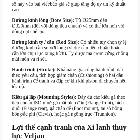
số này vào bài viết/báo giá sẽ giúp tăng độ uy tín kỹ thuật
cao:
Đường kính lòng (Bore Size):
Từ
Ø
25mm
đến
Ø
320mm
(đối với dòng tiêu chuẩn) và có thể lớn hơn với
dòng đặt chế tạo.
Đường kính ty / cần (Rod Size):
Có nhiều tùy chọn tỷ lệ
đường kính cần so với lòng (ví dụ: cần tiêu chuẩn hoặc
cần lớn chịu lực xung kích). Ty được mạ crom cứng chống
mài mòn và rỉ sét.
Hành trình (Stroke):
Khả năng gia công hành trình dài
theo yêu cầu, tích hợp giảm chấn (Cushioning) ở hai đầu
hành trình để tránh va đập cơ khí khi piston di chuyển hết
tốc độ.
Kiểu gá lắp (Mounting Styles):
Đầy đủ các kiểu gá theo
tiêu chuẩn ISO như: gá mặt bích đầu (Flange front), bích
đuôi (Flange rear), gá chân đế (Foot mount), tai sỏ bông
bông/ắc phi (Clevis), hoặc gá ngõng trục (Trunnion).
Lợi thế cạnh tranh của Xi lanh thủy
lực Veljan