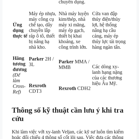
chuyên dụng.
Máy ép nhựa,
Nhà máy luyện
Cửa van đập
máy công cụ
kim/thép, nhà
thủy điện/thủy
Ứng
chế tạo, dây
máy xi măng,
lợi, hệ thống
dụng
chuyền lắp
máy ép gạch,
nâng hạ cầu
thực tế
ráp ô tô, thiết
thiết bị khai
cảng, máy ép
bị nâng hạ
khoáng, xe
thủy lực tải trọng
nhà kho.
công trình lớn.
hàng ngàn tấn.
Hãng
Parker
2H /
Parker
MMA /
tương
3L
Các dòng xy-
MMB
đương
lanh hạng nặng
(Để
của các thương
làm
hiệu Âu Mỹ.
Rexroth
Cross-
Rexroth
CDH2
CDT3
Ref)
Thông số kỹ thuật cần lưu ý khi tra
cứu
Khi làm việc với xy-lanh Veljan, các kỹ sư luôn tìm kiếm
hoặc đối chiếu 4 thông số cốt lõi sau. Việc đưa các thông