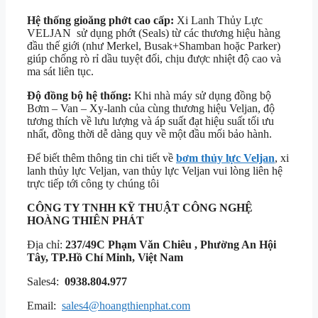
Hệ thống gioăng phớt cao cấp:
Xi Lanh Thủy Lực
VELJAN sử dụng phớt (Seals) từ các thương hiệu hàng
đầu thế giới (như Merkel, Busak+Shamban hoặc Parker)
giúp chống rò rỉ dầu tuyệt đối, chịu được nhiệt độ cao và
ma sát liên tục.
Độ đồng bộ hệ thống:
Khi nhà máy sử dụng đồng bộ
Bơm – Van – Xy-lanh của cùng thương hiệu Veljan, độ
tương thích về lưu lượng và áp suất đạt hiệu suất tối ưu
nhất, đồng thời dễ dàng quy về một đầu mối bảo hành.
Để biết thêm thông tin chi tiết về
bơm thủy lực Veljan
, xi
lanh thủy lực Veljan, van thủy lực Veljan vui lòng liên hệ
trực tiếp tới công ty chúng tôi
CÔNG TY TNHH KỸ THUẬT
CÔNG NGHỆ
HOÀNG THIÊN PHÁT
Địa chỉ:
237/49C Phạm Văn Chiêu , Phường An Hội
Tây, TP.Hồ Chí Minh, Việt Nam
Sales4:
0938.804.977
Email:
sales4@hoangthienphat.com