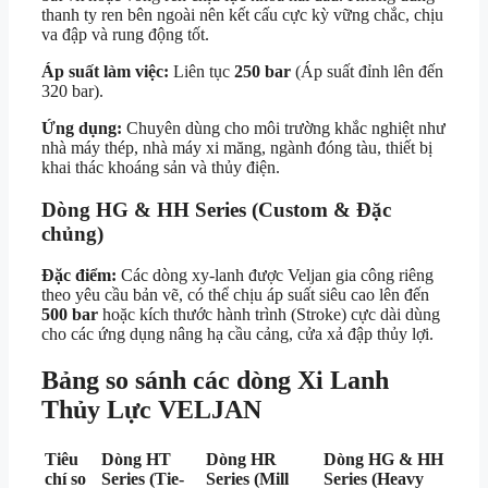
thanh ty ren bên ngoài nên kết cấu cực kỳ vững chắc, chịu
va đập và rung động tốt.
Áp suất làm việc:
Liên tục
250 bar
(Áp suất đỉnh lên đến
320 bar).
Ứng dụng:
Chuyên dùng cho môi trường khắc nghiệt như
nhà máy thép, nhà máy xi măng, ngành đóng tàu, thiết bị
khai thác khoáng sản và thủy điện.
Dòng HG & HH Series (Custom & Đặc
chủng)
Đặc điểm:
Các dòng xy-lanh được Veljan gia công riêng
theo yêu cầu bản vẽ, có thể chịu áp suất siêu cao lên đến
500 bar
hoặc kích thước hành trình (Stroke) cực dài dùng
cho các ứng dụng nâng hạ cầu cảng, cửa xả đập thủy lợi.
Bảng so sánh các dòng Xi Lanh
Thủy Lực VELJAN
Tiêu
Dòng HT
Dòng HR
Dòng HG & HH
chí so
Series (Tie-
Series (Mill
Series (Heavy