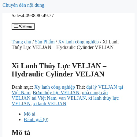
Chuyển đến nội dung
Sales4-0938.80.49.77
Menu
Trang chủ
/
Sản Phẩm
/
Xy lanh công nghiệp
/ Xi Lanh
Thủy Lực VELJAN – Hydraulic Cylinder VELJAN
Xi Lanh Thủy Lực VELJAN –
Hydraulic Cylinder VELJAN
Danh mục:
Xy lanh công nghiệp
Thẻ:
đại lý VELJAN tại
Việt Nam
,
Bơm thủy lực VELJAN
,
nhà cung cấp
VELJAN tại Việt Nam
,
van VELJAN
,
xi lanh thủy lực
VELJAN
,
xi lanh VELJAN
Mô tả
Đánh giá (0)
Mô tả