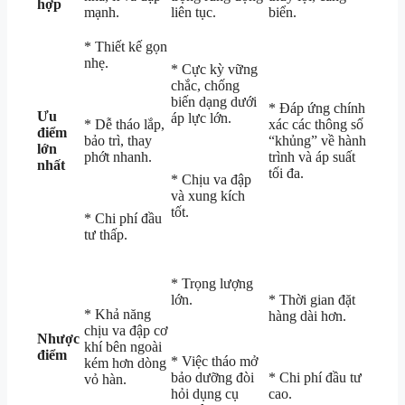
hợp
mạnh.
liên tục.
biển.
* Thiết kế gọn
nhẹ.
* Cực kỳ vững
chắc, chống
biến dạng dưới
* Đáp ứng chính
Ưu
áp lực lớn.
* Dễ tháo lắp,
xác các thông số
điểm
bảo trì, thay
“khủng” về hành
lớn
phớt nhanh.
trình và áp suất
nhất
tối đa.
* Chịu va đập
và xung kích
tốt.
* Chi phí đầu
tư thấp.
* Trọng lượng
lớn.
* Thời gian đặt
* Khả năng
hàng dài hơn.
chịu va đập cơ
Nhược
khí bên ngoài
điểm
* Việc tháo mở
kém hơn dòng
bảo dưỡng đòi
* Chi phí đầu tư
vỏ hàn.
hỏi dụng cụ
cao.