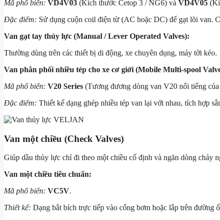
Mã phổ biến:
VD4V03
(Kích thước Cetop 3 / NG6) và
VD4V05
(Kí
Đặc điểm:
Sử dụng cuộn coil điện từ (AC hoặc DC) để gạt lõi van. C
Van gạt tay thủy lực (Manual / Lever Operated Valves):
Thường dùng trên các thiết bị di động, xe chuyên dụng, máy tời kéo.
Van phân phối nhiều tép cho xe cơ giới (Mobile Multi-spool Valve
Mã phổ biến:
V20 Series
(Tương đương dòng van V20 nổi tiếng của
Đặc điểm:
Thiết kế dạng ghép nhiều tép van lại với nhau, tích hợp sẵ
Van một chiều (Check Valves)
Giúp dầu thủy lực chỉ đi theo một chiều cố định và ngăn dòng chảy n
Van một chiều tiêu chuẩn:
Mã phổ biến:
VC5V
.
Thiết kế:
Dạng bắt bích trực tiếp vào cổng bơm hoặc lắp trên đường ốn