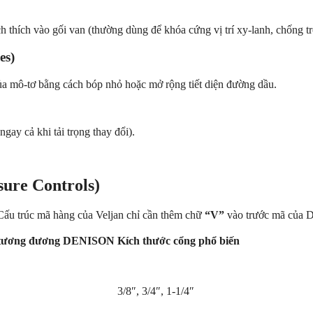
 thích vào gối van (thường dùng để khóa cứng vị trí xy-lanh, chống trô
es)
ủa mô-tơ bằng cách bóp nhỏ hoặc mở rộng tiết diện đường dầu.
ngay cả khi tải trọng thay đổi).
ure Controls)
Cấu trúc mã hàng của Veljan chỉ cần thêm chữ
“V”
vào trước mã của D
tương đương DENISON
Kích thước cổng phổ biến
3/8″, 3/4″, 1-1/4″