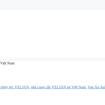
 Việt Nam
 thủy lực VELJAN
,
nhà cung cấp VELJAN tại Việt Nam
,
Van Áp Su