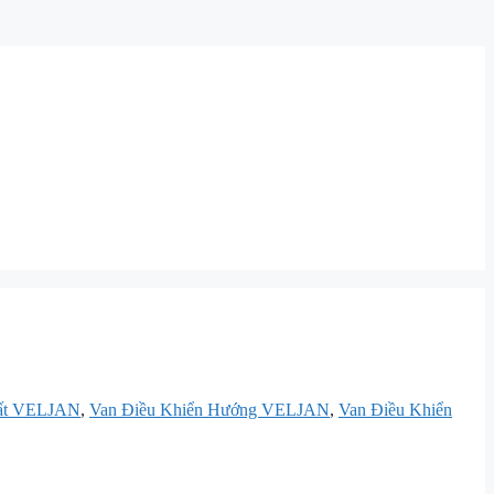
ất VELJAN
,
Van Điều Khiển Hướng VELJAN
,
Van Điều Khiển