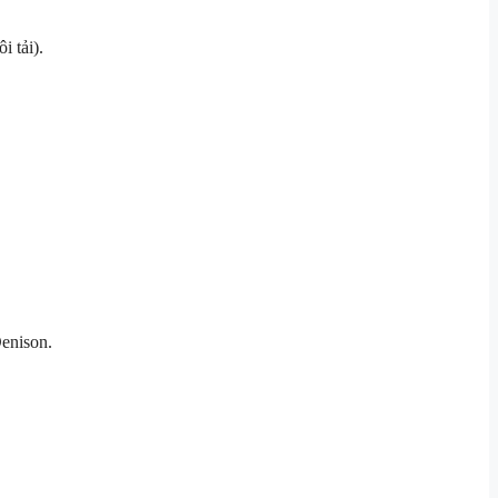
i tải).
enison.