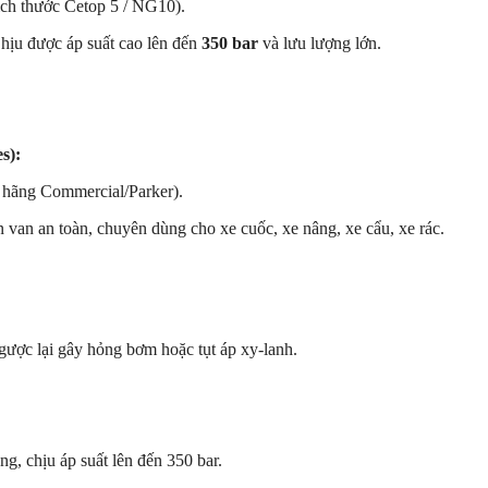
ch thước Cetop 5 / NG10).
hịu được áp suất cao lên đến
350 bar
và lưu lượng lớn.
s):
 hãng Commercial/Parker).
n van an toàn, chuyên dùng cho xe cuốc, xe nâng, xe cẩu, xe rác.
gược lại gây hỏng bơm hoặc tụt áp xy-lanh.
g, chịu áp suất lên đến 350 bar.