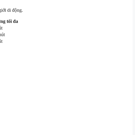
iới di động.
ng tối đa
út
hút
út