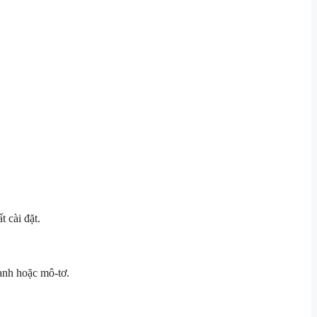
 cài đặt.
anh hoặc mô-tơ.