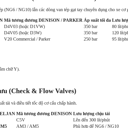
ệp (NG6 / NG10) lẫn các dòng van tép gạt tay chuyên dụng cho xe cơ g
AN
Mã tương đương DENISON / PARKER
Áp suất tối đa
Lưu lượ
D4V03 (hoặc D1VW)
350 bar
80 lít/ph
D4V05 (hoặc D3W)
350 bar
120 lít/p
V20 Commercial / Parker
250 bar
95 lít/ph
tâm chữ Y).
ưu (Check & Flow Valves)
t tải và điều tiết tốc độ cơ cấu chấp hành.
VELJAN
Mã tương đương DENISON
Lưu lượng chịu tải
C5V
Lên đến 300 lít/phút
AM5
AM3 / AM5
Phù hợp đế NG6 / NG10