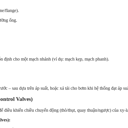
ne/flange).
đường ống.
n định cho một mạch nhánh (ví dụ: mạch kẹp, mạch phanh).
ớc – sau dựa trên áp suất, hoặc xả tải cho bơm khi hệ thống đạt áp suất
ontrol Valves)
 điều khiển chiều chuyển động (thò/thụt, quay thuận/ngược) của xy-l
lves):