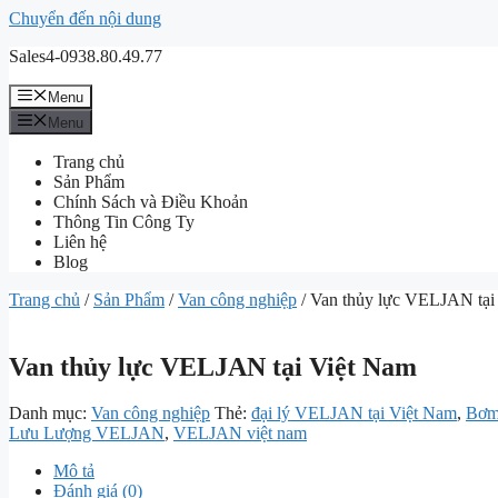
Chuyển đến nội dung
Sales4-0938.80.49.77
Menu
Menu
Trang chủ
Sản Phẩm
Chính Sách và Điều Khoản
Thông Tin Công Ty
Liên hệ
Blog
Trang chủ
/
Sản Phẩm
/
Van công nghiệp
/ Van thủy lực VELJAN tại
Van thủy lực VELJAN tại Việt Nam
Danh mục:
Van công nghiệp
Thẻ:
đại lý VELJAN tại Việt Nam
,
Bơm
Lưu Lượng VELJAN
,
VELJAN việt nam
Mô tả
Đánh giá (0)