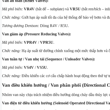
Van an toàn (Relief Valves):
Mã phổ biến:
VR4V
(bắt đế – subplate) và
VR5U
(bắt ren/bích – inli
Chức năng:
Giới hạn áp suất tối đa của hệ thống để bảo vệ bơm và 
Tương đương Denison:
Dòng R4V / R5U.
Van giảm áp (Pressure Reducing Valves):
Mã phổ biến:
VPR4V
/
VPR5U
.
Chức năng:
Hạ áp suất từ đường chính xuống một mức thấp hơn và ổ
Van tuần tự / Van nhẹ tải (Sequence / Unloader Valves):
Mã phổ biến:
VS4V
/
VS5U
.
Chức năng:
Điều khiển các cơ cấu chấp hành hoạt động theo thứ tự trư
Van điều khiển hướng / Van phân phối (Directional C
Nhóm van này chịu trách nhiệm điều hướng dòng chảy dầu thủy lực để
Van điện từ điều khiển hướng (Solenoid Operated Directional Va