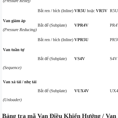
(Pressure Relief)
Bắt ren / bích (Inline)
VR5U
hoặc
VR5V
R5U
Van giảm áp
Bắt đế (Subplate)
VPR4V
PR4
(Pressure Reducing)
Bắt ren / bích (Inline)
VPR5U
PR5
Van tuần tự
Bắt đế (Subplate)
VS4V
S4V
(Sequence)
Van xả tải / nhẹ tải
Bắt đế (Subplate)
VUX4V
UX
(Unloader)
Bảng tra mã Van Điều Khiển Hướng / Van P