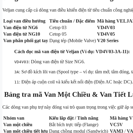
Veljan cung cấp cả dòng van điều khiển điện từ tiêu chuẩn công nghi
Loại van điều hướng
Tiêu chuẩn / Đặc điểm
Mã hàng VELJ
Van điện từ NG6
Cetop 03
VD4V03
Van điện từ NG10
Cetop 05
VD4V05
Van phân phối gạt tay
Dạng tép (Mobile Valve)
V20 Series
Cách đọc mã van điện từ Veljan (Ví dụ: VD4V03-3A-11):
: Dòng van điện từ Size NG6.
VD4V03
: Sơ đồ kích lõi van (Spool type – ví dụ: tâm mở, tâm đóng, 
3A
: Điện áp cuộn coil và kiểu kết nối điện (Điện AC hoặc DC).
11
Bảng tra mã Van Một Chiều & Van Tiết L
Các dòng van phụ trợ này đóng vai trò quan trọng trong việc giữ áp suấ
Nhóm van
Kiểu lắp đặt / Tính năng
Mã hàng 
Van một chiều
Bắt bích trực tiếp (Flange)
VC5V
Van một chiều tiết lưu
Dạng chồng modul (Sandwich)
VAM3
/
V