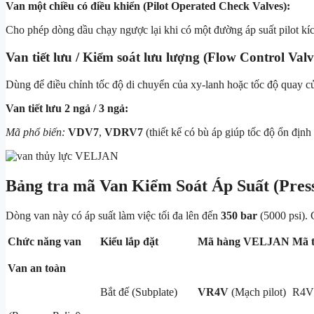
Van một chiều có điều khiển (Pilot Operated Check Valves):
Cho phép dòng dầu chạy ngược lại khi có một đường áp suất pilot kích
Van tiết lưu / Kiểm soát lưu lượng (Flow Control Valv
Dùng để điều chỉnh tốc độ di chuyển của xy-lanh hoặc tốc độ quay c
Van tiết lưu 2 ngả / 3 ngả:
Mã phổ biến:
VDV7
,
VDRV7
(thiết kế có bù áp giúp tốc độ ổn định 
Bảng tra mã Van Kiểm Soát Áp Suất (Press
Dòng van này có áp suất làm việc tối đa lên đến
350 bar
(5000 psi). 
Chức năng van
Kiểu lắp đặt
Mã hàng VELJAN
Mã 
Van an toàn
Bắt đế (Subplate)
VR4V
(Mạch pilot)
R4V