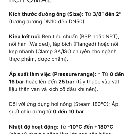
Kích thước đường ống (Size):
Từ
3/8″ đến 2″
(tương đương DN10 đến DN50).
Kiểu kết nối:
Ren tiêu chuẩn (BSP hoặc NPT),
nối hàn (Welded), lắp bích (Flanged) hoặc nối
kẹp nhanh (Clamp 3A/ISO chuyên cho ngành
thực phẩm, dược phẩm).
Áp suất làm việc (Pressure range):
* Từ
0 đến
16 bar
hoặc lên đến
25 bar
(tùy thuộc vào vật
liệu thân van và kích cỡ đầu khí nén).
Đối với ứng dụng hơi nóng (Steam 180°C): Áp
suất chịu đựng từ
0 đến 10 bar
.
Nhiệt độ hoạt động:
Từ
-10°C đến +180°C