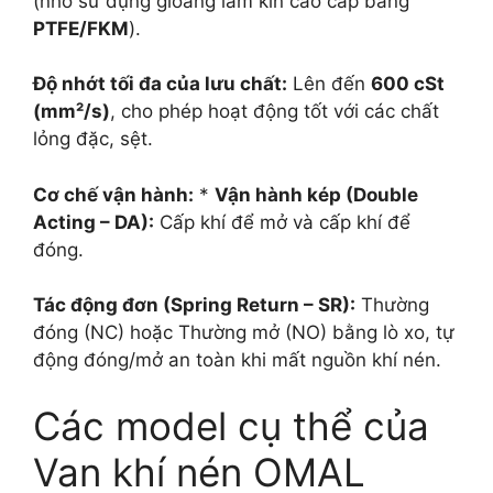
(nhờ sử dụng gioăng làm kín cao cấp bằng
PTFE/FKM
).
Độ nhớt tối đa của lưu chất:
Lên đến
600 cSt
(mm²/s)
, cho phép hoạt động tốt với các chất
lỏng đặc, sệt.
Cơ chế vận hành:
*
Vận hành kép (Double
Acting – DA):
Cấp khí để mở và cấp khí để
đóng.
Tác động đơn (Spring Return – SR):
Thường
đóng (NC) hoặc Thường mở (NO) bằng lò xo, tự
động đóng/mở an toàn khi mất nguồn khí nén.
Các model cụ thể của
Van khí nén OMAL