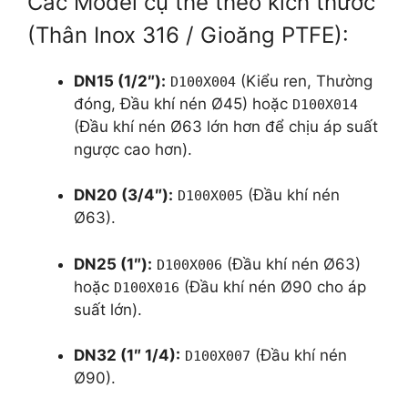
Các Model cụ thể theo kích thước
(Thân Inox 316 / Gioăng PTFE):
DN15 (1/2″):
(Kiểu ren, Thường
D100X004
đóng, Đầu khí nén Ø45) hoặc
D100X014
(Đầu khí nén Ø63 lớn hơn để chịu áp suất
ngược cao hơn).
DN20 (3/4″):
(Đầu khí nén
D100X005
Ø63).
DN25 (1″):
(Đầu khí nén Ø63)
D100X006
hoặc
(Đầu khí nén Ø90 cho áp
D100X016
suất lớn).
DN32 (1″ 1/4):
(Đầu khí nén
D100X007
Ø90).