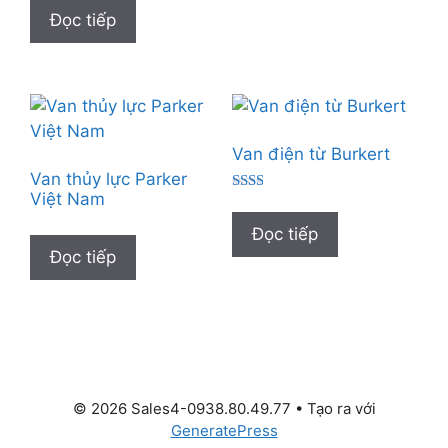
Đọc tiếp
Van điện từ Burkert
Van thủy lực Parker
Việt Nam
Đượ
c
xếp
Đọc tiếp
hạng
Đọc tiếp
2.00
5
sao
© 2026 Sales4-0938.80.49.77
• Tạo ra với
GeneratePress