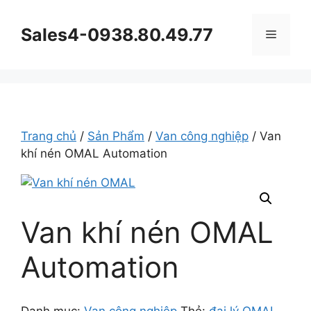
Chuyển
đến
Sales4-0938.80.49.77
Menu
nội
dung
Trang chủ
/
Sản Phẩm
/
Van công nghiệp
/ Van
khí nén OMAL Automation
Van khí nén OMAL
Automation
Danh mục:
Van công nghiệp
Thẻ:
đại lý OMAL