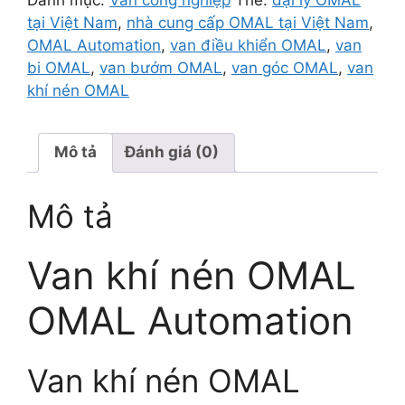
tại Việt Nam
,
nhà cung cấp OMAL tại Việt Nam
,
OMAL Automation
,
van điều khiển OMAL
,
van
bi OMAL
,
van bướm OMAL
,
van góc OMAL
,
van
khí nén OMAL
Mô tả
Đánh giá (0)
Mô tả
Van khí nén OMAL
OMAL Automation
Van khí nén OMAL