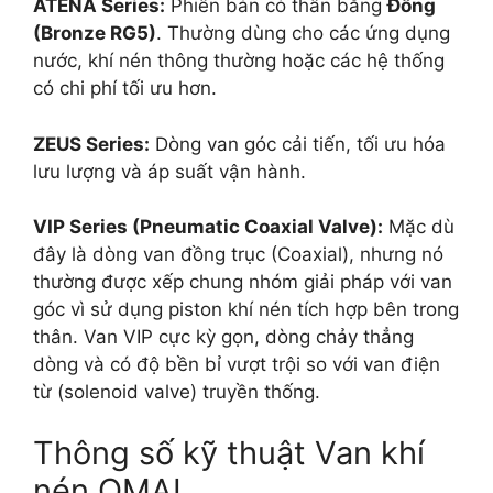
ATENA Series:
Phiên bản có thân bằng
Đồng
(Bronze RG5)
. Thường dùng cho các ứng dụng
nước, khí nén thông thường hoặc các hệ thống
có chi phí tối ưu hơn.
ZEUS Series:
Dòng van góc cải tiến, tối ưu hóa
lưu lượng và áp suất vận hành.
VIP Series (Pneumatic Coaxial Valve):
Mặc dù
đây là dòng van đồng trục (Coaxial), nhưng nó
thường được xếp chung nhóm giải pháp với van
góc vì sử dụng piston khí nén tích hợp bên trong
thân. Van VIP cực kỳ gọn, dòng chảy thẳng
dòng và có độ bền bỉ vượt trội so với van điện
từ (solenoid valve) truyền thống.
Thông số kỹ thuật Van khí
nén OMAL