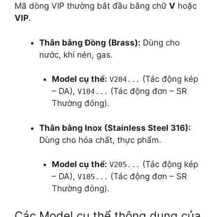
Mã dòng VIP thường bắt đầu bằng chữ
V
hoặc
VIP
.
Thân bằng Đồng (Brass):
Dùng cho
nước, khí nén, gas.
Model cụ thể:
(Tác động kép
V204...
– DA),
(Tác động đơn – SR
V104...
Thường đóng).
Thân bằng Inox (Stainless Steel 316):
Dùng cho hóa chất, thực phẩm.
Model cụ thể:
(Tác động kép
V205...
– DA),
(Tác động đơn – SR
V105...
Thường đóng).
Các Model cụ thể thông dụng của