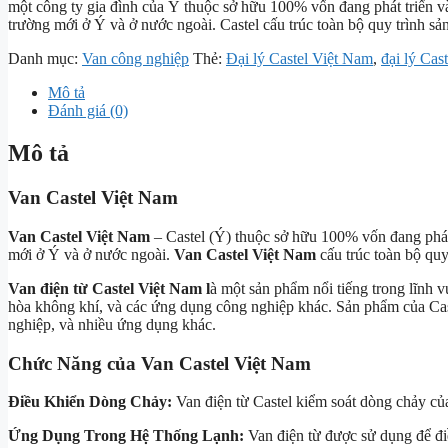
một công ty gia đình của Ý thuộc sở hữu 100% vốn đang phát triển v
trường mới ở Ý và ở nước ngoài. Castel cấu trúc toàn bộ quy trình sản
Danh mục:
Van công nghiệp
Thẻ:
Đại lý Castel Việt Nam
,
đại lý Cas
Mô tả
Đánh giá (0)
Mô tả
Van Castel Việt Nam
Van Castel Việt Nam
– Castel (Ý) thuộc sở hữu 100% vốn đang phát 
mới ở Ý và ở nước ngoài.
Van Castel Việt Nam
cấu trúc toàn bộ quy
Van điện từ Castel Việt Nam l
à một sản phẩm nổi tiếng trong lĩnh v
hòa không khí, và các ứng dụng công nghiệp khác. Sản phẩm của Cast
nghiệp, và nhiều ứng dụng khác.
Chức Năng của Van Castel Việt Nam
Điều Khiển Dòng Chảy:
Van điện từ Castel kiểm soát dòng chảy của
Ứng Dụng Trong Hệ Thống Lạnh:
Van điện từ được sử dụng để đi