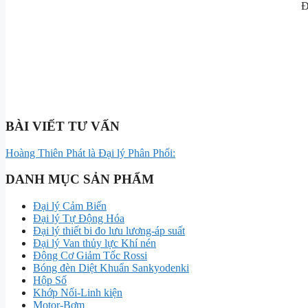
Đ
BÀI VIẾT TƯ VẤN
Hoàng Thiên Phát là Đại lý Phân Phối:
DANH MỤC SẢN PHẨM
Đại lý Cảm Biến
Đại lý Tự Động Hóa
Đại lý thiết bi đo lưu lương-áp suất
Đại lý Van thủy lực Khí nén
Động Cơ Giảm Tốc Rossi
Bóng đèn Diệt Khuẩn Sankyodenki
Hộp Số
Khớp Nối-Linh kiện
Motor-Bơm