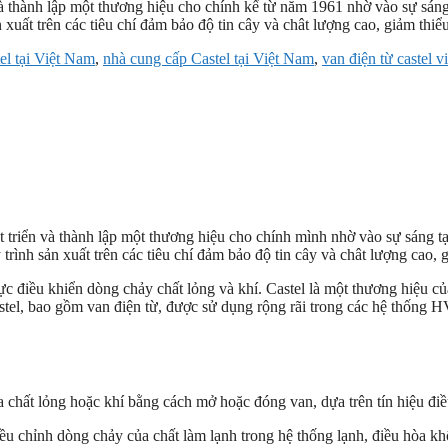
à thành lập một thương hiệu cho chính kể từ năm 1961 nhờ vào sự sáng
 xuất trên các tiêu chí đảm bảo độ tin cây và chât lượng cao, giảm thiể
tel tại Việt Nam
,
nhà cung cấp Castel tại Việt Nam
,
van điện từ castel v
triển và thành lập một thương hiệu cho chính mình nhờ vào sự sáng tạ
 trình sản xuất trên các tiêu chí đảm bảo độ tin cây và chât lượng cao, 
ực điều khiển dòng chảy chất lỏng và khí. Castel là một thương hiệu củ
el, bao gồm van điện từ, được sử dụng rộng rãi trong các hệ thống H
 chất lỏng hoặc khí bằng cách mở hoặc đóng van, dựa trên tín hiệu điề
ều chỉnh dòng chảy của chất làm lạnh trong hệ thống lạnh, điều hòa kh