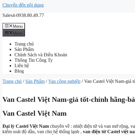
Chuyển đến nội dung
Sales4-0938.80.49.77
Menu
Menu
Trang chủ
Sản Phẩm
Chính Sách và Điều Khoản
Thông Tin Công Ty
Liên hệ
Blog
Trang chủ
/
Sản Phẩm
/
Van công nghiệp
/ Van Castel Việt Nam-giá 
Van Castel Việt Nam-giá tốt-chính hãng-b
Van Castel Việt Nam
Đại lý Castel Việt Nam
chuyên về : nhiệt điện tử và van mở rộng, van 
kiểm soát độ dầu, van cho hệ thống lạnh ,
van điện từ Castel việt n