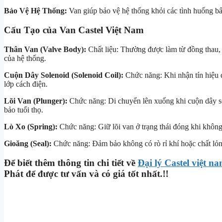
Bảo Vệ Hệ Thống:
Van giúp bảo vệ hệ thống khỏi các tình huống bấ
Cấu Tạo của Van Castel Việt Nam
Thân Van (Valve Body):
Chất liệu: Thường được làm từ đồng thau, 
của hệ thống.
Cuộn Dây Solenoid (Solenoid Coil):
Chức năng: Khi nhận tín hiệu 
lớp cách điện.
Lõi Van (Plunger):
Chức năng: Di chuyển lên xuống khi cuộn dây s
bảo tuổi thọ.
Lò Xo (Spring):
Chức năng: Giữ lõi van ở trạng thái đóng khi khôn
Gioăng (Seal):
Chức năng: Đảm bảo không có rò rỉ khí hoặc chất lỏn
Để biết thêm thông tin chi tiết về
Đại lý Castel việt n
Phát để được tư vấn và có giá tốt nhất.!!