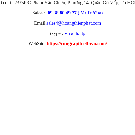
ịa chỉ: 237/49C Phạm Văn Chiêu, Phường 14. Quận Gò Vấp, Tp.H
Sale4 :
09.38.80.49.77
( Mr.Trường)
Email:
sales4@hoangthienphat.com
Skype :
Vu anh.htp.
WebSite:
https://cungcapthietbivn.com/