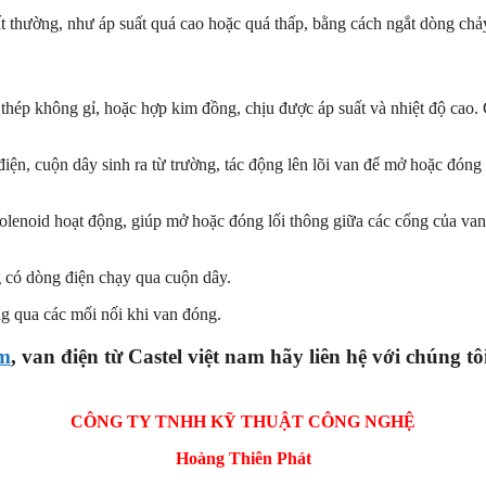
t thường, như áp suất quá cao hoặc quá thấp, bằng cách ngắt dòng chảy 
thép không gỉ, hoặc hợp kim đồng, chịu được áp suất và nhiệt độ cao.
điện, cuộn dây sinh ra từ trường, tác động lên lõi van để mở hoặc đó
olenoid hoạt động, giúp mở hoặc đóng lối thông giữa các cổng của va
g có dòng điện chạy qua cuộn dây.
g qua các mối nối khi van đóng.
am
, van điện từ Castel việt nam hãy liên hệ với chún
CÔNG TY TNHH KỸ THUẬT CÔNG NGHỆ
Hoàng Thiên Phát