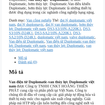
Duplomatic, bơm thủy lực Duplomatic.Van điều khiển
Duplomatic, bơm thủy lực Duplomatic là những thiết bị
đươc ứng dụng trong các nghành công nghiệp hạng nặng.
Danh mục:
Van công nghiệp
Thẻ:
đại lý duplomatic việt
nam
,
đại lý duplomayic
,
đại lý van duplomatic
,
bơm thủy
lực Duplomatic viêt nam
,
DS3-S3/10N-A220K1
,
DS3-
S3/10N-D24K1
,
DS3-SA2/10N-A220K1
,
DS3-
SA2/10N-D24K1
,
duplomatic việt nam
,
valve duplomatic
,
Van điện từ Duplomatic
,
Van điện từ Duplomatic-van thủy
lực Duplomatic việt nam
,
van thủy lực Duplomatic
,
van
thủy lực Duplomatic việt nam
Mô tả
Đánh giá (0)
Mô tả
Van điện từ Duplomatic-van thủy lực Duplomatic việt
nam
được Công ty TNHH CNKT HOÀNG THIÊN
PHÁT cung cấp và phân phối tại Việt Nam. Công ty
chúng tôi đi đầu về cung cấp các giải pháp tự động hóa và
thiết bị máy móc cho ngành sản xuất công nghiệp. Giải
pháp mà HTP tiếp cận luôn hướng đến công nghệ mới và