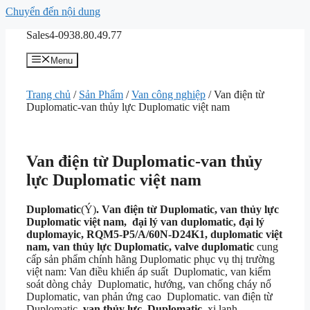
Chuyển đến nội dung
Sales4-0938.80.49.77
Menu
Trang chủ
/
Sản Phẩm
/
Van công nghiệp
/ Van điện từ
Duplomatic-van thủy lực Duplomatic việt nam
Van điện từ Duplomatic-van thủy
lực Duplomatic việt nam
Duplomatic
(Ý)
. Van điện từ Duplomatic, van thủy lực
Duplomatic việt nam, đại lý van duplomatic, đại lý
duplomayic, RQM5-P5/A/60N-D24K1, duplomatic việt
nam, van thủy lực Duplomatic, valve duplomatic
cung
cấp sản phẩm chính hãng Duplomatic phục vụ thị trường
việt nam: Van điều khiển áp suất Duplomatic, van kiểm
soát dòng chảy Duplomatic, hướng, van chống cháy nổ
Duplomatic, van phản ứng cao Duplomatic. van điện từ
Duplomatic,
van thủy lực Duplomatic
, xi lanh