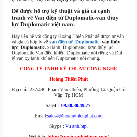
Để được hổ trợ kỹ thuật và giá cả cạnh
tranh về
Van điện từ Duplomatic-van thủy
lực Duplomatic việt nam:
Hãy liên hệ với công ty Hoàng Thiên Phát để được tư vấn
và giá cả hợp lý về
van điện từ Duplomatic
,
van thủy
lực Duplomatic
, xi lanh Duplomatic, bơm thủy lực
Duplomatic.Van điều khiển Duplomatic nói riêng và Đại
lý van xy lanh khí nén Duplomatic nói chung.
CÔNG TY TNHH KỸ THUẬT CÔNG NGHỆ
Hoàng Thiên Phát
Địa chỉ: 237/49C Phạm Văn Chiêu, Phường 14. Quận Gò
Vấp, Tp.HCM
Sale4 :
09.38.80.49.77
Email:
sales4@hoangthienphat.com
Skype :
Vu anh.htp.
WebSite:
https://cungcapthietbivn.com/