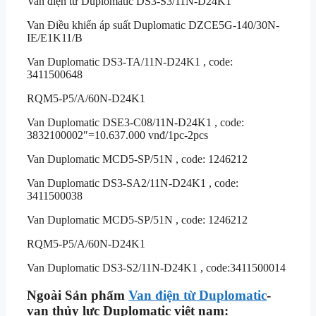
Van điện từ Duplomatic DS3-S3/11N-D24K1
Van Điều khiển áp suất Duplomatic DZCE5G-140/30N-
IE/E1K11/B
Van Duplomatic DS3-TA/11N-D24K1 , code:
3411500648
RQM5-P5/A/60N-D24K1
Van Duplomatic DSE3-C08/11N-D24K1 , code:
3832100002″=10.637.000 vnđ/1pc-2pcs
Van Duplomatic MCD5-SP/51N , code: 1246212
Van Duplomatic DS3-SA2/11N-D24K1 , code:
3411500038
Van Duplomatic MCD5-SP/51N , code: 1246212
RQM5-P5/A/60N-D24K1
Van Duplomatic DS3-S2/11N-D24K1 , code:3411500014
Ngoài Sản phẩm
Van điện từ Duplomatic
-
van thủy lực Duplomatic việt nam: