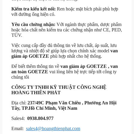
Kiểm tra kiểu kết nối:
Ren hoặc mặt bích phải phù hợp
với đường ống hiện có.
Yêu cầu chứng nhận:
Với ngành thực phẩm, dược phẩm
hoặc hóa chất nên kiểm tra các chứng nhận như CE, PED,
TÜV.
Việc cung cấp đầy đủ thông tin về lưu chất, áp suất, lưu
lượng và nhiệt độ sẽ giúp lựa chọn chính xác model
van
giảm áp GOETZE
phù hợp nhất cho hệ thống.
Để biết thêm thông tin về
van giảm áp GOETZE , van
an toàn GOETZE
vui lòng liên hệ trực tiếp tới công ty
chúng tôi
CÔNG TY TNHH KỸ THUẬT
CÔNG NGHỆ
HOÀNG THIÊN PHÁT
Địa chỉ:
237/49C Phạm Văn Chiêu , Phường An Hội
Tây, TP.Hồ Chí Minh, Việt Nam
Sales4:
0938.804.977
Email:
sales4@hoangthienphat.com