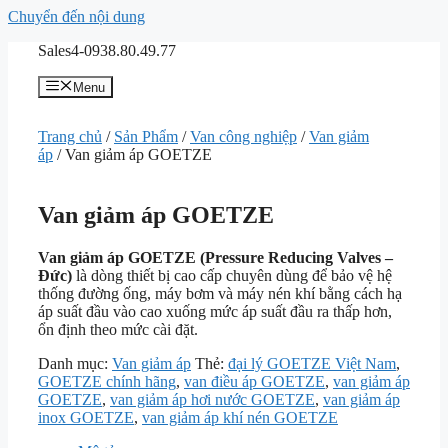
Chuyển đến nội dung
Sales4-0938.80.49.77
Menu
Trang chủ
/
Sản Phẩm
/
Van công nghiệp
/
Van giảm
áp
/ Van giảm áp GOETZE
Van giảm áp GOETZE
Van giảm áp GOETZE (Pressure Reducing Valves –
Đức)
là dòng thiết bị cao cấp chuyên dùng để bảo vệ hệ
thống đường ống, máy bơm và máy nén khí bằng cách hạ
áp suất đầu vào cao xuống mức áp suất đầu ra thấp hơn,
ổn định theo mức cài đặt.
Danh mục:
Van giảm áp
Thẻ:
đại lý GOETZE Việt Nam
,
GOETZE chính hãng
,
van điều áp GOETZE
,
van giảm áp
GOETZE
,
van giảm áp hơi nước GOETZE
,
van giảm áp
inox GOETZE
,
van giảm áp khí nén GOETZE