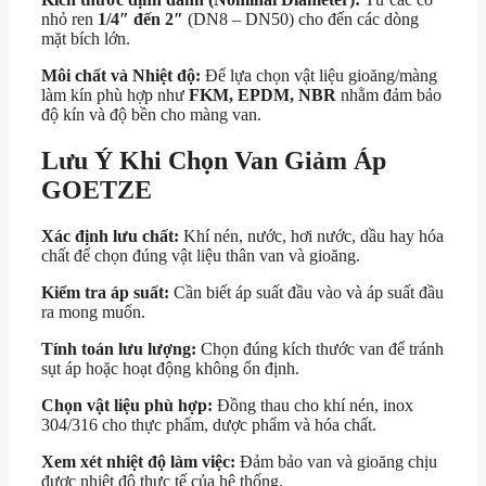
nhỏ ren
1/4″ đến 2″
(DN8 – DN50) cho đến các dòng
mặt bích lớn.
Môi chất và Nhiệt độ:
Để lựa chọn vật liệu gioăng/màng
làm kín phù hợp như
FKM, EPDM, NBR
nhằm đảm bảo
độ kín và độ bền cho màng van.
Lưu Ý Khi Chọn Van Giảm Áp
GOETZE
Xác định lưu chất:
Khí nén, nước, hơi nước, dầu hay hóa
chất để chọn đúng vật liệu thân van và gioăng.
Kiểm tra áp suất:
Cần biết áp suất đầu vào và áp suất đầu
ra mong muốn.
Tính toán lưu lượng:
Chọn đúng kích thước van để tránh
sụt áp hoặc hoạt động không ổn định.
Chọn vật liệu phù hợp:
Đồng thau cho khí nén, inox
304/316 cho thực phẩm, dược phẩm và hóa chất.
Xem xét nhiệt độ làm việc:
Đảm bảo van và gioăng chịu
được nhiệt độ thực tế của hệ thống.