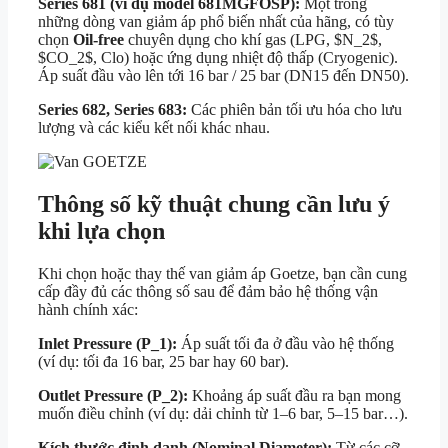
Series 681 (ví dụ model 681MGFOSP):
Một trong
những dòng van giảm áp phổ biến nhất của hãng, có tùy
chọn
Oil-free
chuyên dụng cho khí gas (LPG,
$N_2$
,
$CO_2$
, Clo) hoặc ứng dụng nhiệt độ thấp (Cryogenic).
Áp suất đầu vào lên tới 16 bar / 25 bar (DN15 đến DN50).
Series 682, Series 683:
Các phiên bản tối ưu hóa cho lưu
lượng và các kiểu kết nối khác nhau.
Thông số kỹ thuật chung cần lưu ý
khi lựa chọn
Khi chọn hoặc thay thế van giảm áp Goetze, bạn cần cung
cấp đầy đủ các thông số sau để đảm bảo hệ thống vận
hành chính xác:
Inlet Pressure (
P_1
):
Áp suất tối đa ở đầu vào hệ thống
(ví dụ: tối đa 16 bar, 25 bar hay 60 bar).
Outlet Pressure (
P_2
):
Khoảng áp suất đầu ra bạn mong
muốn điều chỉnh (ví dụ: dải chỉnh từ 1–6 bar, 5–15 bar…).
Kích thước định danh (Nominal Diameter):
Từ các cỡ