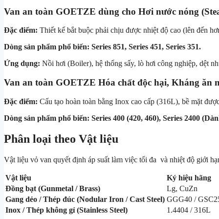
Van an toàn GOETZE dùng cho Hơi nước nóng (Ste
Đặc điểm:
Thiết kế bắt buộc phải chịu được nhiệt độ cao (lên đến hơn
Dòng sản phẩm phổ biến:
Series 851, Series 451, Series 351.
Ứng dụng:
Nồi hơi (Boiler), hệ thống sấy, lò hơi công nghiệp, dệt 
Van an toàn GOETZE Hóa chất độc hại, Kháng ăn m
Đặc điểm:
Cấu tạo hoàn toàn bằng Inox cao cấp (316L), bề mặt được đ
Dòng sản phẩm phổ biến:
Series 400 (420, 460), Series 2400 (
Phân loại theo Vật liệu
Vật liệu vỏ van quyết định áp suất làm việc tối đa và nhiệt độ giới hạ
Vật liệu
Ký hiệu hãng
Đồng bạt (Gunmetal / Brass)
Lg, CuZn
Gang dẻo / Thép đúc (Nodular Iron / Cast Steel)
GGG40 / GSC2
Inox / Thép không gỉ (Stainless Steel)
1.4404 / 316L