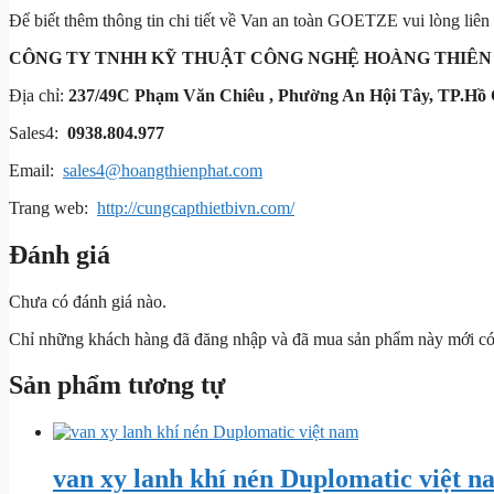
Để biết thêm thông tin chi tiết về Van an toàn GOETZE vui lòng liên h
CÔNG TY TNHH KỸ THUẬT
CÔNG NGHỆ HOÀNG THIÊN
Địa chỉ:
237/49C Phạm Văn Chiêu , Phường An Hội Tây, TP.Hồ 
Sales4:
0938.804.977
Email:
sales4@hoangthienphat.com
Trang web:
http://cungcapthietbivn.com/
Đánh giá
Chưa có đánh giá nào.
Chỉ những khách hàng đã đăng nhập và đã mua sản phẩm này mới có t
Sản phẩm tương tự
van xy lanh khí nén Duplomatic việt n