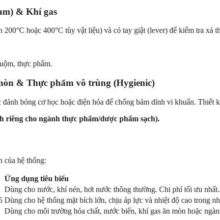
am) & Khí gas
 200°C hoặc 400°C tùy vật liệu) và có tay giật (lever) để kiểm tra xả t
nhuộm, thực phẩm.
òn & Thực phẩm vô trùng (Hygienic)
ánh bóng cơ học hoặc điện hóa để chống bám dính vi khuẩn. Thiết kế k
Dành riêng cho ngành thực phẩm/dược phẩm sạch).
n của hệ thống:
Ứng dụng tiêu biểu
Dùng cho nước, khí nén, hơi nước thông thường. Chi phí tối ưu nhất.
5
Dùng cho hệ thống mặt bích lớn, chịu áp lực và nhiệt độ cao trong n
Dùng cho môi trường hóa chất, nước biển, khí gas ăn mòn hoặc ngành