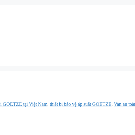
ối GOETZE tại Việt Nam
,
thiết bị bảo vệ áp suất GOETZE
,
Van an t