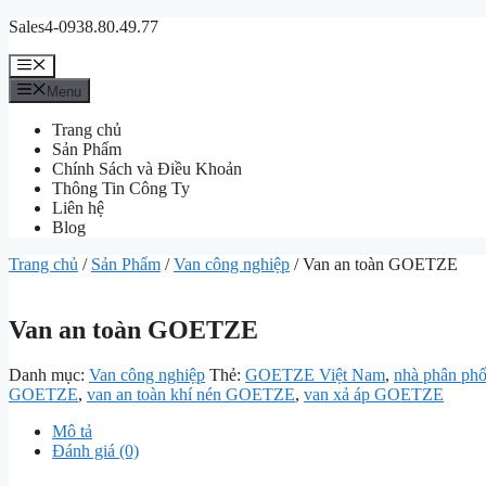
Chuyển
Sales4-0938.80.49.77
đến
nội
Menu
dung
Menu
Trang chủ
Sản Phẩm
Chính Sách và Điều Khoản
Thông Tin Công Ty
Liên hệ
Blog
Trang chủ
/
Sản Phẩm
/
Van công nghiệp
/ Van an toàn GOETZE
Van an toàn GOETZE
Danh mục:
Van công nghiệp
Thẻ:
GOETZE Việt Nam
,
nhà phân ph
GOETZE
,
van an toàn khí nén GOETZE
,
van xả áp GOETZE
Mô tả
Đánh giá (0)