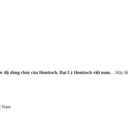
ốc độ dòng chảy của Hontzsch, Đại Lý Hontzsch việt nam
,…Hãy liê
ệt Nam