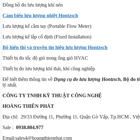
Đồng hồ đo lưu lượng khí nén
Cảm biến lưu lượng nhiệt Hontzsch
Lưu lượng kế cầm tay (Portable Flow Meter)
Lưu lượng kế lắp cố định (Fixed Installation)
Bộ hiển thị và truyền tín hiệu lưu lượng Hontzsch
Thiết bị đo tốc độ gió trong ống gió HVAC
Thiết bị đo lưu lượng khí thải, khí công nghiệp
Để biết thêm thông tin về
Dụng cụ đo lưu lượng Hontzsch,
Bộ đo t
lý nhất.
CÔNG TY TNHH KỸ THUẬT CÔNG NGHỆ
HOÀNG THIÊN PHÁT
Địa chỉ: 29/33 Đường 11, Phường 11, Quận Gò Vấp, Tp.HCM , Vi
Sale :
0938.804.977
Email:sales4@hoangthienphat.com