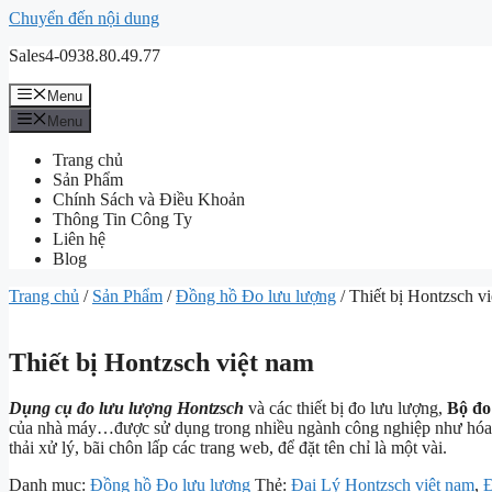
Chuyển đến nội dung
Sales4-0938.80.49.77
Menu
Menu
Trang chủ
Sản Phẩm
Chính Sách và Điều Khoản
Thông Tin Công Ty
Liên hệ
Blog
Trang chủ
/
Sản Phẩm
/
Đồng hồ Đo lưu lượng
/ Thiết bị Hontzsch v
Thiết bị Hontzsch việt nam
Dụng cụ đo lưu lượng Hontzsch
và các thiết bị đo lưu lượng,
Bộ đo
của nhà máy…được sử dụng trong nhiều ngành công nghiệp như hóa chấ
thải xử lý, bãi chôn lấp các trang web, để đặt tên chỉ là một vài.
Danh mục:
Đồng hồ Đo lưu lượng
Thẻ:
Đại Lý Hontzsch việt nam
,
Đ