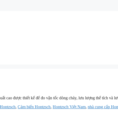
ất cao được thiết kế để đo vận tốc dòng chảy, lưu lượng thể tích và lư
 Hontzsch
,
Cảm biến Hontzsch
,
Hontzsch Việt Nam
,
nhà cung cấp Hon