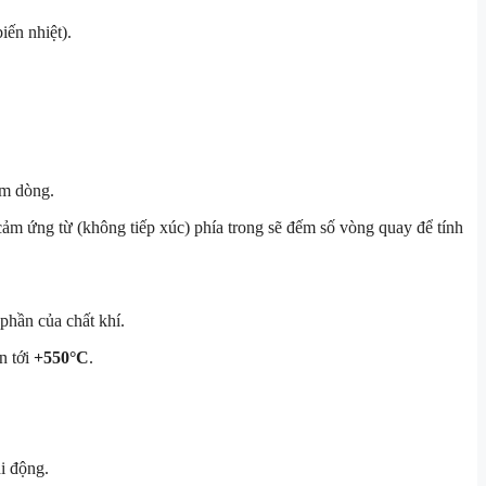
iến nhiệt).
ám dòng.
cảm ứng từ (không tiếp xúc) phía trong sẽ đếm số vòng quay để tính
phần của chất khí.
n tới
+550°C
.
i động.