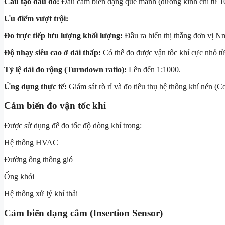
Cấu tạo đầu dò:
Đầu cảm biến dạng que mảnh (đường kính chỉ từ 10
Ưu điểm vượt trội:
Đo trực tiếp lưu lượng khối lượng:
Đầu ra hiển thị thẳng đơn vị
Nm
Độ nhạy siêu cao ở dải thấp:
Có thể đo được vận tốc khí cực nhỏ t
Tỷ lệ dải đo rộng (Turndown ratio):
Lên đến 1:1000.
Ứng dụng thực tế:
Giám sát rò rỉ và đo tiêu thụ hệ thống khí nén (
Cảm biến đo vận tốc khí
Được sử dụng để đo tốc độ dòng khí trong:
Hệ thống HVAC
Đường ống thông gió
Ống khói
Hệ thống xử lý khí thải
Cảm biến dạng cắm (Insertion Sensor)