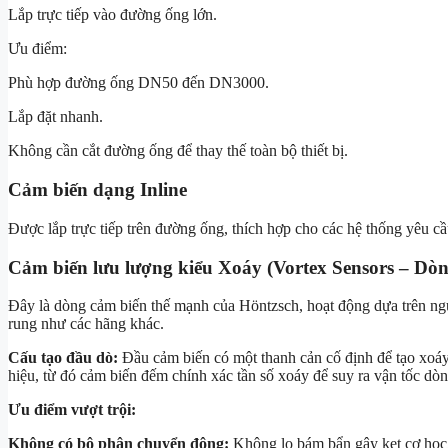
Lắp trực tiếp vào đường ống lớn.
Ưu điểm:
Phù hợp đường ống DN50 đến DN3000.
Lắp đặt nhanh.
Không cần cắt đường ống để thay thế toàn bộ thiết bị.
Cảm biến dạng Inline
Được lắp trực tiếp trên đường ống, thích hợp cho các hệ thống yêu c
Cảm biến lưu lượng kiểu Xoáy (Vortex Sensors – Dò
Đây là dòng cảm biến thế mạnh của Höntzsch, hoạt động dựa trên n
rung như các hãng khác.
Cấu tạo đầu dò:
Đầu cảm biến có một thanh cản cố định để tạo xoáy k
hiệu, từ đó cảm biến đếm chính xác tần số xoáy để suy ra vận tốc dòn
Ưu điểm vượt trội:
Không có bộ phận chuyển động:
Không lo bám bẩn gây kẹt cơ học, 