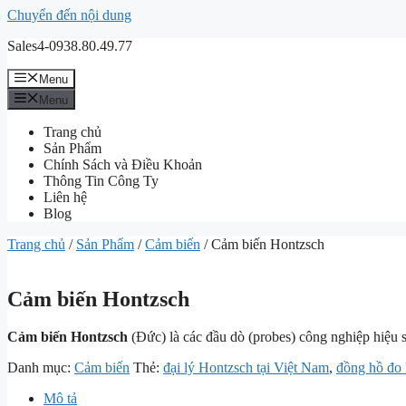
Chuyển đến nội dung
Sales4-0938.80.49.77
Menu
Menu
Trang chủ
Sản Phẩm
Chính Sách và Điều Khoản
Thông Tin Công Ty
Liên hệ
Blog
Trang chủ
/
Sản Phẩm
/
Cảm biến
/ Cảm biến Hontzsch
Cảm biến Hontzsch
Cảm biến Hontzsch
(Đức) là các đầu dò (probes) công nghiệp hiệu su
Danh mục:
Cảm biến
Thẻ:
đại lý Hontzsch tại Việt Nam
,
đồng hồ đo
Mô tả