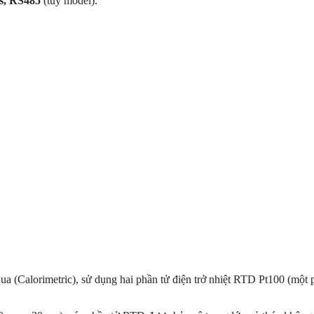
s, RS485
(tùy model).
a (Calorimetric), sử dụng hai phần tử điện trở nhiệt RTD Pt100 (một 