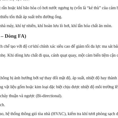
 rắn hoặc khí bão hòa có hơi nước ngưng tụ (vốn là “kẻ thù” của cảm b
hiểu tổn thất áp suất trên đường ống.
nhà máy, khí tự nhiên, khí hoàn lưu lò hơi, khí lẫn hóa chất ăn mòn.
 – Dòng FA)
chế tạo với độ cơ khí chính xác siêu cao để giảm tối đa lực ma sát b
hẹ. Khi dòng lưu chất đi qua, cánh quạt quay, một cảm biến tiệm cận 
hông bị ảnh hưởng bởi sự thay đổi mật độ, áp suất, nhiệt độ hay thành 
 vật liệu gốm hoặc kim loại đặc biệt chịu được nhiệt độ môi trường lê
hảy thuận và ngược (Bi-directional).
ch.
ao, hệ thống thông gió tòa nhà (HVAC), kiểm tra khí tươi phòng sạch d