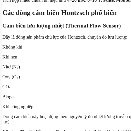
Tích hợp nhiều chuẩn tín hiệu như
4–20 mA, 0–10 V, Pulse, Modbu
Các dòng cảm biến Hontzsch phổ biến
Cảm biến lưu lượng nhiệt (Thermal Flow Sensor)
Đây là dòng sản phẩm chủ lực của Hontzsch, chuyên đo lưu lượng:
Không khí
Khí nén
Nitơ (N₂)
Oxy (O₂)
CO₂
Biogas
Khí công nghiệp
Dòng cảm biến này hoạt động theo nguyên lý đo nhiệt lượng truyền qu
tục).