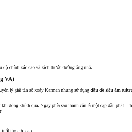
ầu độ chính xác cao và kích thước đường ống nhỏ.
ng VA)
guyên lý giải tần số xoáy Karman nhưng sử dụng
đầu dò siêu âm (ultr
hi dòng khí đi qua. Ngay phía sau thanh cản là một cặp đầu phát – thu
g.
tuổi thọ cực cao.