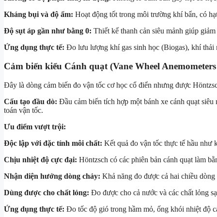
Kháng bụi và độ ẩm:
Hoạt động tốt trong môi trường khí bẩn, có hạt
Độ sụt áp gần như bằng 0:
Thiết kế thanh cản siêu mảnh giúp giảm t
Ứng dụng thực tế:
Đo lưu lượng khí gas sinh học (Biogas), khí thải 
Cảm biến kiểu Cánh quạt (Vane Wheel Anemometers
Đây là dòng cảm biến đo vận tốc cơ học cổ điển nhưng được Höntzsch 
Cấu tạo đầu dò:
Đầu cảm biến tích hợp một bánh xe cánh quạt siêu n
toán vận tốc.
Ưu điểm vượt trội:
Độc lập với đặc tính môi chất:
Kết quả đo vận tốc thực tế hầu như k
Chịu nhiệt độ cực đại:
Höntzsch có các phiên bản cánh quạt làm bằng
Nhận diện hướng dòng chảy:
Khả năng đo được cả hai chiều dòng c
Dùng được cho chất lỏng:
Đo được cho cả nước và các chất lỏng sạ
Ứng dụng thực tế:
Đo tốc độ gió trong hầm mỏ, ống khói nhiệt độ c