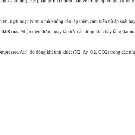
mm – 20mm), các phần tử RTD được bảo vệ trong lớp vỏ thép không gỉ
3/h
,
kg/h
hoặc
Nl/min
mà không cần lắp thêm cảm biến bù áp suất hay 
ừ
0.08 m/s
. Nhận diện được ngay lập tức các dòng khí chảy tầng (lamina
Compressed Air), đo dòng khí tinh khiết (N2, Ar, O2, CO2) trong các n