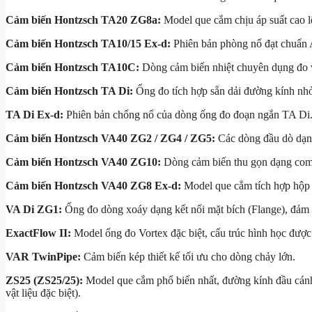
Cảm biến Hontzsch TA20 ZG8a:
Model que cắm chịu áp suất cao lê
Cảm biến Hontzsch TA10/15 Ex-d:
Phiên bản phòng nổ đạt chuẩn 
Cảm biến Hontzsch TA10C:
Dòng cảm biến nhiệt chuyên dụng đo v
Cảm biến Hontzsch TA Di:
Ống đo tích hợp sẵn dải đường kính nhỏ
TA Di Ex-d:
Phiên bản chống nổ của dòng ống đo đoạn ngắn TA Di
Cảm biến Hontzsch VA40 ZG2 / ZG4 / ZG5:
Các dòng đầu dò dạng
Cảm biến Hontzsch VA40 ZG10:
Dòng cảm biến thu gọn dạng compa
Cảm biến Hontzsch VA40 ZG8 Ex-d:
Model que cắm tích hợp hộp 
VA Di ZG1:
Ống đo dòng xoáy dạng kết nối mặt bích (Flange), đảm 
ExactFlow II:
Model ống đo Vortex đặc biệt, cấu trúc hình học được 
VAR TwinPipe:
Cảm biến kép thiết kế tối ưu cho dòng chảy lớn.
ZS25 (ZS25/25):
Model que cắm phổ biến nhất, đường kính đầu cánh 
vật liệu đặc biệt).