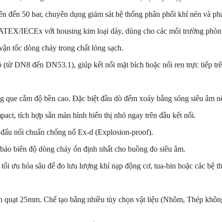
n đến 50 bar, chuyên dụng giám sát hệ thống phân phối khí nén và phát
ATEX/IECEx với housing kim loại dày, dùng cho các môi trường phòn
ận tốc dòng chảy trong chất lỏng sạch.
 (từ DN8 đến DN53.1), giúp kết nối mặt bích hoặc nối ren trực tiếp t
.
 que cắm độ bền cao. Đặc biệt đầu dò đếm xoáy bằng sóng siêu âm nê
ct, tích hợp sẵn màn hình hiển thị nhỏ ngay trên đầu kết nối.
đấu nối chuẩn chống nổ Ex-d (Explosion-proof).
bảo biên độ dòng chảy ổn định nhất cho buồng đo siêu âm.
tối ưu hóa sâu để đo lưu lượng khí nạp động cơ, tua-bin hoặc các bệ t
quạt 25mm. Chế tạo bằng nhiều tùy chọn vật liệu (Nhôm, Thép không g