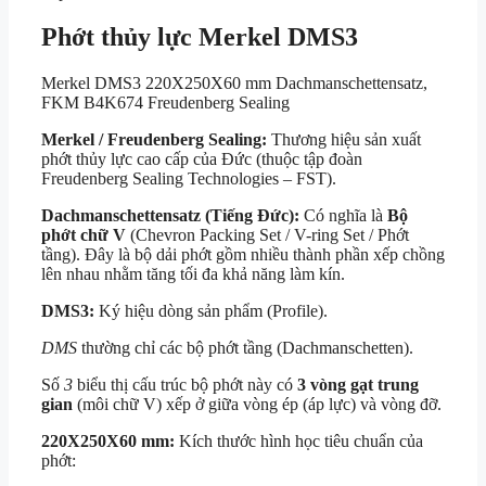
Phớt thủy lực Merkel DMS3
Merkel DMS3 220X250X60 mm Dachmanschettensatz,
FKM B4K674 Freudenberg Sealing
Merkel / Freudenberg Sealing:
Thương hiệu sản xuất
phớt thủy lực cao cấp của Đức (thuộc tập đoàn
Freudenberg Sealing Technologies – FST).
Dachmanschettensatz (Tiếng Đức):
Có nghĩa là
Bộ
phớt chữ V
(Chevron Packing Set / V-ring Set / Phớt
tầng). Đây là bộ dải phớt gồm nhiều thành phần xếp chồng
lên nhau nhằm tăng tối đa khả năng làm kín.
DMS3:
Ký hiệu dòng sản phẩm (Profile).
DMS
thường chỉ các bộ phớt tầng (Dachmanschetten).
Số
3
biểu thị cấu trúc bộ phớt này có
3 vòng gạt trung
gian
(môi chữ V) xếp ở giữa vòng ép (áp lực) và vòng đỡ.
220X250X60 mm:
Kích thước hình học tiêu chuẩn của
phớt: