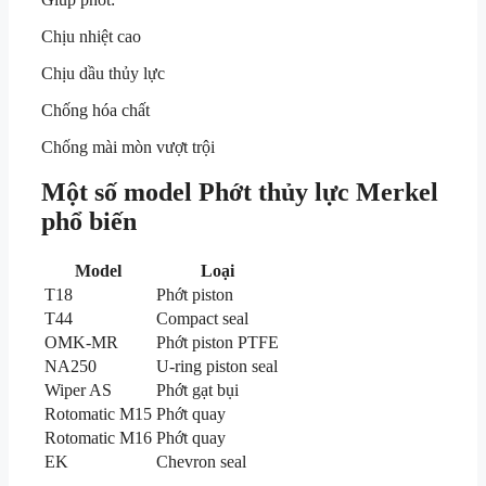
Chịu nhiệt cao
Chịu dầu thủy lực
Chống hóa chất
Chống mài mòn vượt trội
Một số model Phớt thủy lực Merkel
phổ biến
Model
Loại
T18
Phớt piston
T44
Compact seal
OMK-MR
Phớt piston PTFE
NA250
U-ring piston seal
Wiper AS
Phớt gạt bụi
Rotomatic M15
Phớt quay
Rotomatic M16
Phớt quay
EK
Chevron seal