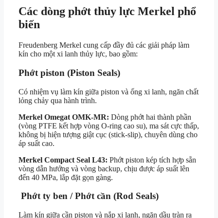
Các dòng phớt thủy lực Merkel phổ
biến
Freudenberg Merkel cung cấp đầy đủ các giải pháp làm
kín cho một xi lanh thủy lực, bao gồm:
Phớt piston (Piston Seals)
Có nhiệm vụ làm kín giữa piston và ống xi lanh, ngăn chất
lỏng chảy qua hành trình.
Merkel Omegat OMK-MR:
Dòng phớt hai thành phần
(vòng PTFE kết hợp vòng O-ring cao su), ma sát cực thấp,
không bị hiện tượng giật cục (stick-slip), chuyên dùng cho
áp suất cao.
Merkel Compact Seal L43:
Phớt piston kép tích hợp sẵn
vòng dẫn hướng và vòng backup, chịu được áp suất lên
đến 40 MPa, lắp đặt gọn gàng.
Phớt ty ben / Phớt cần (Rod Seals)
Làm kín giữa cần piston và nắp xi lanh, ngăn dầu tràn ra