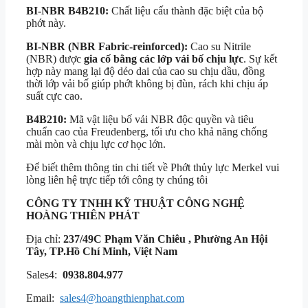
BI-NBR B4B210:
Chất liệu cấu thành đặc biệt của bộ
phớt này.
BI-NBR (NBR Fabric-reinforced):
Cao su Nitrile
(NBR) được
gia cố bằng các lớp vải bố chịu lực
. Sự kết
hợp này mang lại độ dẻo dai của cao su chịu dầu, đồng
thời lớp vải bố giúp phớt không bị đùn, rách khi chịu áp
suất cực cao.
B4B210:
Mã vật liệu bố vải NBR độc quyền và tiêu
chuẩn cao của Freudenberg, tối ưu cho khả năng chống
mài mòn và chịu lực cơ học lớn.
Để biết thêm thông tin chi tiết về Phớt thủy lực Merkel vui
lòng liên hệ trực tiếp tới công ty chúng tôi
CÔNG TY TNHH KỸ THUẬT
CÔNG NGHỆ
HOÀNG THIÊN PHÁT
Địa chỉ:
237/49C Phạm Văn Chiêu , Phường An Hội
Tây, TP.Hồ Chí Minh, Việt Nam
Sales4:
0938.804.977
Email:
sales4@hoangthienphat.com