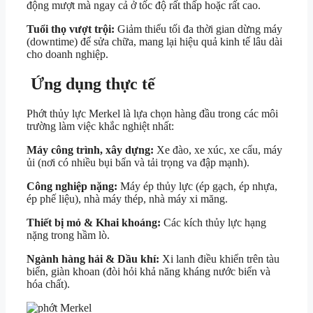
động mượt mà ngay cả ở tốc độ rất thấp hoặc rất cao.
Tuổi thọ vượt trội:
Giảm thiểu tối đa thời gian dừng máy
(downtime) để sửa chữa, mang lại hiệu quả kinh tế lâu dài
cho doanh nghiệp.
Ứng dụng thực tế
Phớt thủy lực Merkel là lựa chọn hàng đầu trong các môi
trường làm việc khắc nghiệt nhất:
Máy công trình, xây dựng:
Xe đào, xe xúc, xe cẩu, máy
ủi (nơi có nhiều bụi bẩn và tải trọng va đập mạnh).
Công nghiệp nặng:
Máy ép thủy lực (ép gạch, ép nhựa,
ép phế liệu), nhà máy thép, nhà máy xi măng.
Thiết bị mỏ & Khai khoáng:
Các kích thủy lực hạng
nặng trong hầm lò.
Ngành hàng hải & Dầu khí:
Xi lanh điều khiển trên tàu
biển, giàn khoan (đòi hỏi khả năng kháng nước biển và
hóa chất).