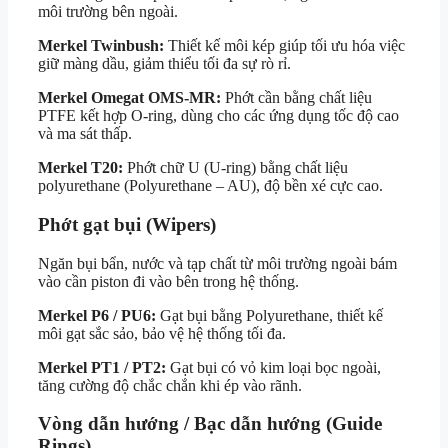
môi trường bên ngoài.
Merkel Twinbush:
Thiết kế môi kép giúp tối ưu hóa việc
giữ màng dầu, giảm thiểu tối đa sự rò rỉ.
Merkel Omegat OMS-MR:
Phớt cần bằng chất liệu
PTFE kết hợp O-ring, dùng cho các ứng dụng tốc độ cao
và ma sát thấp.
Merkel T20:
Phớt chữ U (U-ring) bằng chất liệu
polyurethane (Polyurethane – AU), độ bền xé cực cao.
Phớt gạt bụi (Wipers)
Ngăn bụi bẩn, nước và tạp chất từ môi trường ngoài bám
vào cần piston đi vào bên trong hệ thống.
Merkel P6 / PU6:
Gạt bụi bằng Polyurethane, thiết kế
môi gạt sắc sảo, bảo vệ hệ thống tối đa.
Merkel PT1 / PT2:
Gạt bụi có vỏ kim loại bọc ngoài,
tăng cường độ chắc chắn khi ép vào rãnh.
Vòng dẫn hướng / Bạc dẫn hướng (Guide
Rings)