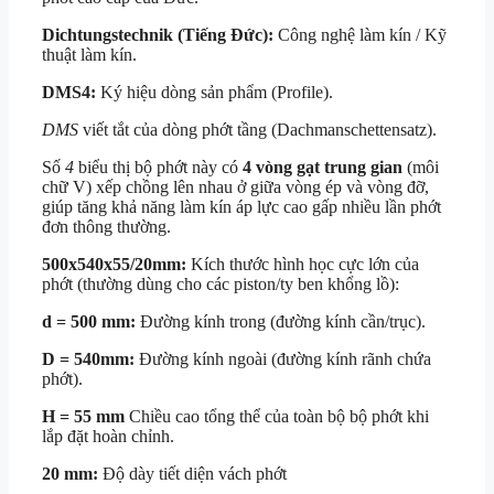
Dichtungstechnik (Tiếng Đức):
Công nghệ làm kín / Kỹ
thuật làm kín.
DMS4:
Ký hiệu dòng sản phẩm (Profile).
DMS
viết tắt của dòng phớt tầng (Dachmanschettensatz).
Số
4
biểu thị bộ phớt này có
4 vòng gạt trung gian
(môi
chữ V) xếp chồng lên nhau ở giữa vòng ép và vòng đỡ,
giúp tăng khả năng làm kín áp lực cao gấp nhiều lần phớt
đơn thông thường.
500x540x55/20mm:
Kích thước hình học cực lớn của
phớt (thường dùng cho các piston/ty ben khổng lồ):
d = 500 mm
:
Đường kính trong (đường kính cần/trục).
D = 540mm
:
Đường kính ngoài (đường kính rãnh chứa
phớt).
H = 55 mm
Chiều cao tổng thể của toàn bộ bộ phớt khi
lắp đặt hoàn chỉnh.
20 mm
:
Độ dày tiết diện vách phớt