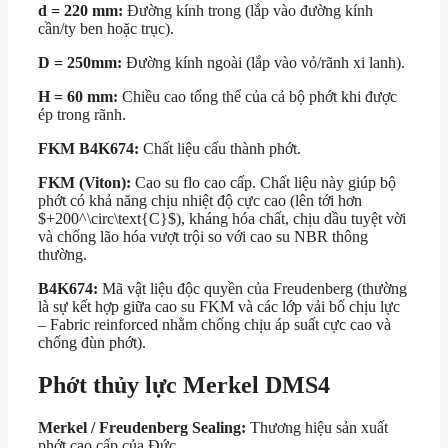
d = 220 mm
:
Đường kính trong (lắp vào đường kính
cần/ty ben hoặc trục).
D = 250mm
:
Đường kính ngoài (lắp vào vỏ/rãnh xi lanh).
H = 60 mm
:
Chiều cao tổng thể của cả bộ phớt khi được
ép trong rãnh.
FKM B4K674:
Chất liệu cấu thành phớt.
FKM (Viton):
Cao su flo cao cấp. Chất liệu này giúp bộ
phớt có khả năng chịu nhiệt độ cực cao (lên tới hơn
$+200^\circ\text{C}$
), kháng hóa chất, chịu dầu tuyệt vời
và chống lão hóa vượt trội so với cao su NBR thông
thường.
B4K674:
Mã vật liệu độc quyền của Freudenberg (thường
là sự kết hợp giữa cao su FKM và các lớp vải bố chịu lực
– Fabric reinforced nhằm chống chịu áp suất cực cao và
chống đùn phớt).
Phớt thủy lực Merkel DMS4
Merkel / Freudenberg Sealing:
Thương hiệu sản xuất
phớt cao cấp của Đức.