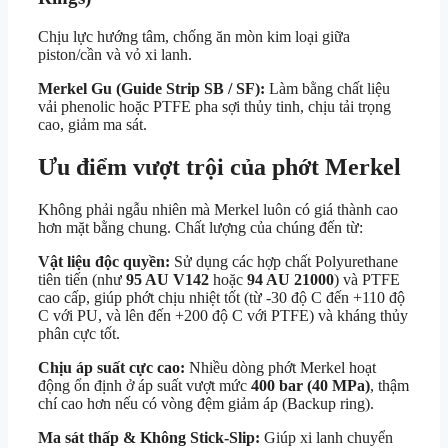
Chịu lực hướng tâm, chống ăn mòn kim loại giữa
piston/cần và vỏ xi lanh.
Merkel Gu (Guide Strip SB / SF):
Làm bằng chất liệu
vải phenolic hoặc PTFE pha sợi thủy tinh, chịu tải trọng
cao, giảm ma sát.
Ưu điểm vượt trội của phớt Merkel
Không phải ngẫu nhiên mà Merkel luôn có giá thành cao
hơn mặt bằng chung. Chất lượng của chúng đến từ:
Vật liệu độc quyền:
Sử dụng các hợp chất Polyurethane
tiên tiến (như
95 AU V142
hoặc
94 AU 21000
) và PTFE
cao cấp, giúp phớt chịu nhiệt tốt (từ
-30 độ C
đến
+110 độ
C
với PU, và lên đến
+200 độ C
với PTFE) và kháng thủy
phân cực tốt.
Chịu áp suất cực cao:
Nhiều dòng phớt Merkel hoạt
động ổn định ở áp suất vượt mức
400 bar (40 MPa)
, thậm
chí cao hơn nếu có vòng đệm giảm áp (Backup ring).
Ma sát thấp & Không Stick-Slip:
Giúp xi lanh chuyển