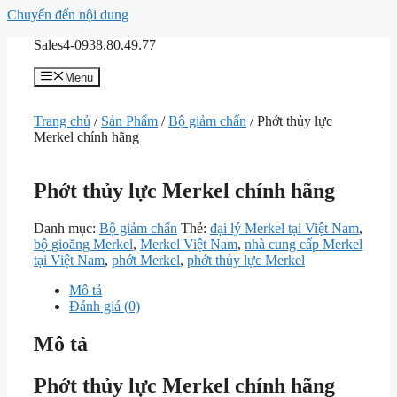
Chuyển đến nội dung
Sales4-0938.80.49.77
Menu
Trang chủ
/
Sản Phẩm
/
Bộ giảm chấn
/ Phớt thủy lực
Merkel chính hãng
Phớt thủy lực Merkel chính hãng
Danh mục:
Bộ giảm chấn
Thẻ:
đại lý Merkel tại Việt Nam
,
bộ gioăng Merkel
,
Merkel Việt Nam
,
nhà cung cấp Merkel
tại Việt Nam
,
phớt Merkel
,
phớt thủy lực Merkel
Mô tả
Đánh giá (0)
Mô tả
Phớt thủy lực Merkel chính hãng