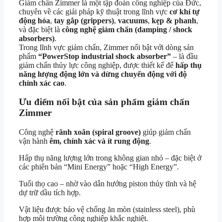
Giảm chấn Zimmer là một tập đoàn công nghiệp của Đức,
chuyên về các giải pháp kỹ thuật trong lĩnh vực
cơ khí tự
động hóa
,
tay gắp (grippers)
,
vacuums
,
kẹp & phanh
,
và đặc biệt là
công nghệ giảm chấn (damping / shock
absorbers)
.
Trong lĩnh vực giảm chấn, Zimmer nổi bật với dòng sản
phẩm
“PowerStop industrial shock absorber”
– là đầu
giảm chấn thủy lực công nghiệp, được thiết kế để
hấp thụ
năng lượng động lớn và dừng chuyển động với độ
chính xác cao
.
Ưu điểm nổi bật của sản phẩm giảm chấn
Zimmer
Công nghệ
rãnh xoắn (spiral groove)
giúp giảm chấn
vận hành
êm, chính xác và ít rung động
.
Hấp thụ năng lượng lớn trong không gian nhỏ – đặc biệt ở
các phiên bản “Mini Energy” hoặc “High Energy”.
Tuổi thọ cao – nhờ vào dẫn hướng piston thủy tĩnh và hệ
dự trữ dầu tích hợp.
Vật liệu được bảo vệ chống ăn mòn (stainless steel), phù
hợp môi trường công nghiệp khắc nghiệt.