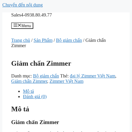
Chuyển đến nội dung
Sales4-0938.80.49.77
Menu
Trang chủ
/
Sản Phẩm
/
Bộ giảm chấn
/ Giảm chấn
Zimmer
Giảm chấn Zimmer
Danh mục:
Bộ giảm chấn
Thẻ:
đại lý Zimmer Việt Nam
,
Giảm chấn Zimmer
,
Zimmer Việt Nam
Mô tả
Đánh giá (0)
Mô tả
Giảm chấn Zimmer