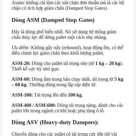
Asutec không chỉ làm các nút chặn đơn thuần mà là các bộ
chặn có tích hợp giảm chấn (Damped Stop Gates).
Dòng ASM (Damped Stop Gates)
Đây là dòng phổ biến nhất. Nó sử dụng hệ thống giảm
chấn thủy lực để dừng pallet một cách nhẹ nhàng.
Ưu điểm:
Không gây nẩy (rebound), hoạt động êm, có thể
điều chỉnh lực giảm chấn theo khối lượng pallet.
ASM-20:
Dùng cho pallet tải trọng nhẹ (từ
1 kg – 20 kg
).
Thiết kế cực kỳ nhỏ gọn.
ASM-60:
Dòng tầm trung bán chạy nhất, tải trọng từ
5 kg
– 60 kg
. Thường dùng trong lắp ráp điện tử.
ASM-100:
Tải trọng lên đến
100 kg
.
ASM-400 / ASM-600:
Dòng tải trọng nặng, dành cho các
pallet lớn trong ngành cơ khí hoặc phụ tùng ô tô.
Dòng ASV (Heavy-duty Dampers):
Chuyên dùng cho các pallet có tải trọng cực lớn (từ vài