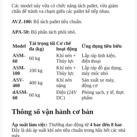
Các model này vừa có chức năng tách pallet, vừa giảm
chấn để tránh va chạm giữa các pallet kế tiếp nhau.
AVZ-100:
Bộ tách pallet tiêu chuẩn.
APA-50:
Bộ phân tách phôi nhỏ.
Tải trọng tối
Cơ chế
Model
Ứng dụng tiêu biểu
đa (kg)
hoạt động
ASM-
Khí nén +
Lắp ráp linh kiện,
60 kg
60
Thủy lực
điện thoại
ASM-
Khí nén +
Lắp ráp đồ gia dụng,
100 kg
100
Thủy lực
máy móc nhỏ
ASV-
Khí nén
Sản xuất xe máy,
400 kg
400
nặng
động cơ
dASM-
Điện (24V
Phòng sạch, y tế, thực
60 kg
60
DC)
phẩm
Thông số vận hành cơ bản
Áp suất làm việc:
Thường dao động từ
4 bar đến 8 bar
.
Đây là dải áp suất khí nén tiêu chuẩn trong hầu hết các nhà
máy.