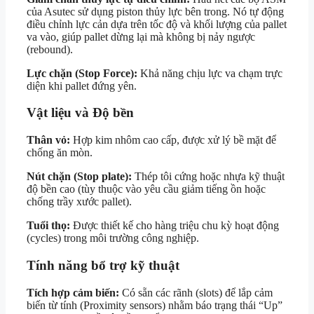
của Asutec sử dụng piston thủy lực bên trong. Nó tự động
điều chỉnh lực cản dựa trên tốc độ và khối lượng của pallet
va vào, giúp pallet dừng lại mà không bị nảy ngược
(rebound).
Lực chặn (Stop Force):
Khả năng chịu lực va chạm trực
diện khi pallet đứng yên.
Vật liệu và Độ bền
Thân vỏ:
Hợp kim nhôm cao cấp, được xử lý bề mặt để
chống ăn mòn.
Nút chặn (Stop plate):
Thép tôi cứng hoặc nhựa kỹ thuật
độ bền cao (tùy thuộc vào yêu cầu giảm tiếng ồn hoặc
chống trầy xước pallet).
Tuổi thọ:
Được thiết kế cho hàng triệu chu kỳ hoạt động
(cycles) trong môi trường công nghiệp.
Tính năng bổ trợ kỹ thuật
Tích hợp cảm biến:
Có sẵn các rãnh (slots) để lắp cảm
biến từ tính (Proximity sensors) nhằm báo trạng thái “Up”