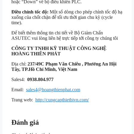
hoặc “Down” về bộ điều khiển PLC.
Điều chỉnh tốc độ:
Một số dòng cho phép chỉnh tốc độ hạ
xuống của chốt chặn để tối ưu thời gian chu kỳ (cycle
time).
Để biết thêm thông tin chi tiết về Bộ Giảm Chấn
ASUTEC vui lòng liên hệ trực tiếp tới công ty chúng tôi
CÔNG TY TNHH KỸ THUẬT
CÔNG NGHỆ
HOÀNG THIÊN PHÁT
Địa chỉ:
237/49C Phạm Văn Chiêu , Phường An Hội
Tây, TP.Hồ Chí Minh, Việt Nam
Sales4:
0938.804.977
Email:
sales4@hoangthienphat.com
Trang web:
http://cungcapthietbivn.com/
Đánh giá