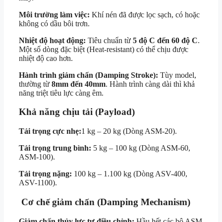
Môi trường làm việc:
Khí nén đã được lọc sạch, có hoặc
không có dầu bôi trơn.
Nhiệt độ hoạt động:
Tiêu chuẩn từ
5 độ C
đến
60 độ C
.
Một số dòng đặc biệt (Heat-resistant) có thể chịu được
nhiệt độ cao hơn.
Hành trình giảm chấn (Damping Stroke):
Tùy model,
thường từ
8mm đến 40mm
. Hành trình càng dài thì khả
năng triệt tiêu lực càng êm.
Khả năng chịu tải (Payload)
Tải trọng cực nhẹ:
1
kg –
20
kg (Dòng ASM-20).
Tải trọng trung bình:
5
kg –
100
kg (Dòng ASM-60,
ASM-100).
Tải trọng nặng:
100
kg –
1.100
kg (Dòng ASV-400,
ASV-1100).
Cơ chế giảm chấn (Damping Mechanism)
Giảm chấn thủy lực tự điều chỉnh:
Hầu hết các bộ ASM