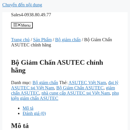
Chuyển đến nội dung
Sales4-0938.80.49.77
Menu
Trang chủ
/
Sản Phẩm
/
Bộ giảm chấn
/ Bộ Giảm Chấn
ASUTEC chính hãng
Bộ Giảm Chấn ASUTEC chính
hãng
Danh mục:
Bộ giảm chấn
Thẻ:
ASUTEC Việt Nam
,
đại lý
ASUTEC tại Việt Nam
,
Bộ Giảm Chấn ASUTEC
,
giảm
chấn ASUTEC
,
nhà cung cấp ASUTEC tại Việt Nam
,
phụ
kiện giảm chấn ASUTEC
Mô tả
Đánh giá (0)
Mô tả