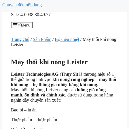
Chuyển đến nội dung
Sales4-0938.80.49.77
Menu
Trang chủ
/
Sản Phẩm
/
Bộ điều nhiệt
/ Máy thổi khí nóng
Leister
Máy thổi khí nóng Leister
Leister Technologies AG (Thụy Sĩ)
là thương hiệu số 1
thế giới trong lĩnh vực
khí nóng công nghiệp – máy thổi
khí nóng – hệ thống gia nhiệt bằng khí nóng
.
Máy thổi khí nóng Leister cung cấp
luồng gió nóng
mạnh, ổn định và chính xác
, được sử dụng trong hàng
nghìn dây chuyền sản xuất:
Bao bì – in ấn
Thực phẩm – dược phẩm