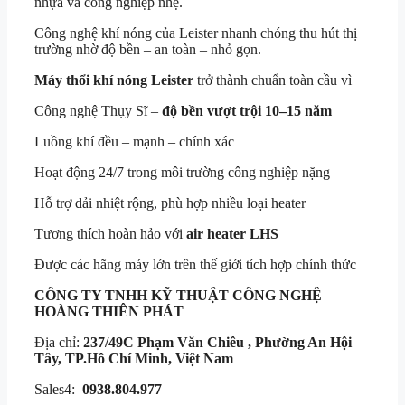
nhựa và công nghiệp nhẹ.
Công nghệ khí nóng của Leister nhanh chóng thu hút thị
trường nhờ độ bền – an toàn – nhỏ gọn.
Máy thổi khí nóng Leister
trở thành chuẩn toàn cầu vì
Công nghệ Thụy Sĩ –
độ bền vượt trội 10–15 năm
Luồng khí đều – mạnh – chính xác
Hoạt động 24/7 trong môi trường công nghiệp nặng
Hỗ trợ dải nhiệt rộng, phù hợp nhiều loại heater
Tương thích hoàn hảo với
air heater LHS
Được các hãng máy lớn trên thế giới tích hợp chính thức
CÔNG TY TNHH KỸ THUẬT
CÔNG NGHỆ
HOÀNG THIÊN PHÁT
Địa chỉ:
237/49C Phạm Văn Chiêu , Phường An Hội
Tây, TP.Hồ Chí Minh, Việt Nam
Sales4:
0938.804.977