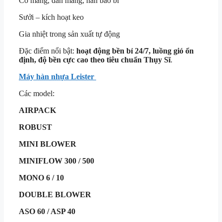
Co màng, dán màng, hàn bao bì
Sưởi – kích hoạt keo
Gia nhiệt trong sản xuất tự động
Đặc điểm nổi bật:
hoạt động bền bỉ 24/7, luồng gió ổn
định, độ bền cực cao theo tiêu chuẩn Thụy Sĩ
.
Máy hàn nhựa Leister
Các model:
AIRPACK
ROBUST
MINI BLOWER
MINIFLOW 300 / 500
MONO 6 / 10
DOUBLE BLOWER
ASO 60 / ASP 40