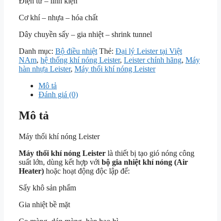
Điện tử – linh kiện
Cơ khí – nhựa – hóa chất
Dây chuyền sấy – gia nhiệt – shrink tunnel
Danh mục:
Bộ điều nhiệt
Thẻ:
Đại lý Leister tại Việt
NAm
,
hệ thống khí nóng Leister
,
Leister chính hãng
,
Máy
hàn nhựa Leister
,
Máy thổi khí nóng Leister
Mô tả
Đánh giá (0)
Mô tả
Máy thổi khí nóng Leister
Máy thổi khí nóng Leister
là thiết bị tạo gió nóng công
suất lớn, dùng kết hợp với
bộ gia nhiệt khí nóng (Air
Heater)
hoặc hoạt động độc lập để:
Sấy khô sản phẩm
Gia nhiệt bề mặt