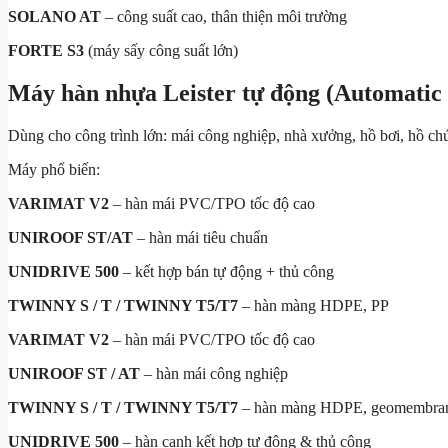
SOLANO AT
– công suất cao, thân thiện môi trường
FORTE S3
(máy sấy công suất lớn)
Máy hàn nhựa Leister tự động (Automatic
Dùng cho công trình lớn: mái công nghiệp, nhà xưởng, hồ bơi, hồ ch
Máy phổ biến:
VARIMAT V2
– hàn mái PVC/TPO tốc độ cao
UNIROOF ST/AT
– hàn mái tiêu chuẩn
UNIDRIVE 500
– kết hợp bán tự động + thủ công
TWINNY S / T / TWINNY T5/T7
– hàn màng HDPE, PP
VARIMAT V2
– hàn mái PVC/TPO tốc độ cao
UNIROOF ST / AT
– hàn mái công nghiệp
TWINNY S / T / TWINNY T5/T7
– hàn màng HDPE, geomembra
UNIDRIVE 500
– hàn cạnh kết hợp tự động & thủ công