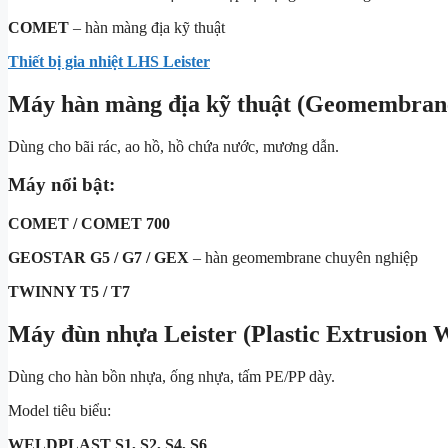
COMET
– hàn màng địa kỹ thuật
Thiết bị gia nhiệt LHS Leister
Máy hàn màng địa kỹ thuật (Geomembran
Dùng cho bãi rác, ao hồ, hồ chứa nước, mương dẫn.
Máy nổi bật:
COMET / COMET 700
GEOSTAR G5 / G7 / GEX
– hàn geomembrane chuyên nghiệp
TWINNY T5 / T7
Máy đùn nhựa Leister (Plastic Extrusion 
Dùng cho hàn bồn nhựa, ống nhựa, tấm PE/PP dày.
Model tiêu biểu:
WELDPLAST S1, S2, S4, S6