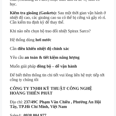
học.
Kiểm tra gioăng (Gaskets):
Sau một thời gian vận hành ở
nhiệt độ cao, các gioăng cao su có thể bị cứng và gây rò rỉ.
Cần kiểm tra định kỳ để thay thế.
Khi nào nên chọn bộ trao đổi nhiệt Spirax Sarco?
Hệ thống dùng
hơi nước
Cần
điều khiển nhiệt độ chính xác
Yêu cầu
an toàn & tiết kiệm năng lượng
Muốn giải pháp
đồng bộ – dễ vận hành
Để biết thêm thông tin chi tiết vui lòng liên hệ trực tiếp tới
công ty chúng tôi
CÔNG TY TNHH KỸ THUẬT
CÔNG NGHỆ
HOÀNG THIÊN PHÁT
Địa chỉ:
237/49C Phạm Văn Chiêu , Phường An Hội
Tây, TP.Hồ Chí Minh, Việt Nam
Sales4:
0938.804.977