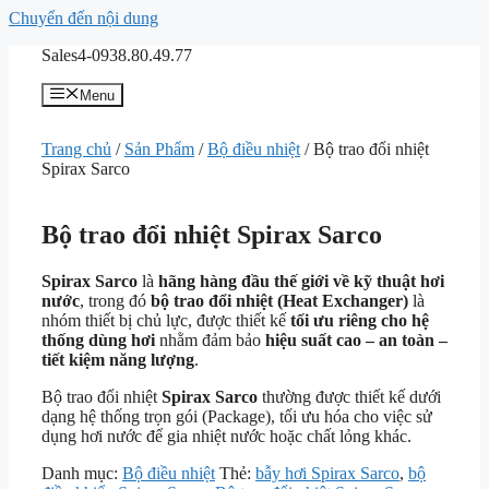
Chuyển đến nội dung
Sales4-0938.80.49.77
Menu
Trang chủ
/
Sản Phẩm
/
Bộ điều nhiệt
/ Bộ trao đổi nhiệt
Spirax Sarco
Bộ trao đổi nhiệt Spirax Sarco
Spirax Sarco
là
hãng hàng đầu thế giới về kỹ thuật hơi
nước
, trong đó
bộ trao đổi nhiệt (Heat Exchanger)
là
nhóm thiết bị chủ lực, được thiết kế
tối ưu riêng cho hệ
thống dùng hơi
nhằm đảm bảo
hiệu suất cao – an toàn –
tiết kiệm năng lượng
.
Bộ trao đổi nhiệt
Spirax Sarco
thường được thiết kế dưới
dạng hệ thống trọn gói (Package), tối ưu hóa cho việc sử
dụng hơi nước để gia nhiệt nước hoặc chất lỏng khác.
Danh mục:
Bộ điều nhiệt
Thẻ:
bẫy hơi Spirax Sarco
,
bộ