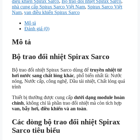
điều khiển Spirax Sarco
,
Bộ trao đổi nhiệt Spirax Sarco
,
nhà cung cấp Spirax Sarco Việt Nam
,
Spirax Sarco Việt
Nam
,
van điều khiển Spirax Sarco
Mô tả
Đánh giá (0)
Mô tả
Bộ trao đổi nhiệt Spirax Sarco
Bộ trao đổi nhiệt Spirax Sarco dùng để
truyền nhiệt từ
hơi nước sang chất lỏng khác
, phổ biến nhất là: Nước
nóng, Nước cấp, công nghệ, Dầu tải nhiệt, Chất lỏng quá
trình
Thiết bị thường được cung cấp
dưới dạng module hoàn
chỉnh
, không chỉ là phần trao đổi nhiệt mà còn tích hợp
van, bẫy hơi, điều khiển và an toàn
.
Các dòng bộ trao đổi nhiệt Spirax
Sarco tiêu biểu