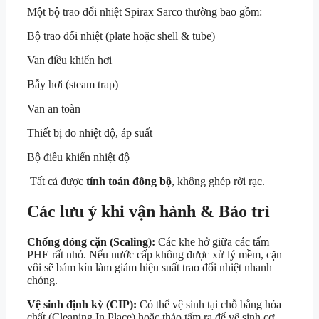
Một bộ trao đổi nhiệt Spirax Sarco thường bao gồm:
Bộ trao đổi nhiệt (plate hoặc shell & tube)
Van điều khiển hơi
Bẫy hơi (steam trap)
Van an toàn
Thiết bị đo nhiệt độ, áp suất
Bộ điều khiển nhiệt độ
Tất cả được
tính toán đồng bộ
, không ghép rời rạc.
Các lưu ý khi vận hành & Bảo trì
Chống đóng cặn (Scaling):
Các khe hở giữa các tấm
PHE rất nhỏ. Nếu nước cấp không được xử lý mềm, cặn
vôi sẽ bám kín làm giảm hiệu suất trao đổi nhiệt nhanh
chóng.
Vệ sinh định kỳ (CIP):
Có thể vệ sinh tại chỗ bằng hóa
chất (Cleaning In Place) hoặc tháo tấm ra để vệ sinh cơ