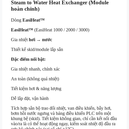
Steam to Water Heat Exchanger (Module
hoàn chỉnh)
Dòng
EasiHeat™
EasiHeat™
(EasiHeat 1000 / 2000 / 3000)
Gia nhiệt
hơi → nước
Thiết kế skid/module lắp sẵn
Đặc điểm nổi bật:
Gia nhiệt nhanh, chính xác
An toàn (không quá nhiệt)
Tiết kiệm hơi & năng lượng
Dễ lắp đặt, vận hành
Tích hợp sẵn bộ trao đổi nhiệt, van điều khiển, bẫy hơi,
bơm hồi nước ngưng và bảng điều khiển PLC trên một
khung bệ (skid). Tiết kiệm không gian, chỉ cần kết nối đầu
vào/ra là có thể hoạt động ngay, kiểm soát nhiệt độ đầu ra
cực kỳ chính xác (sai số chỉ ±1°C).