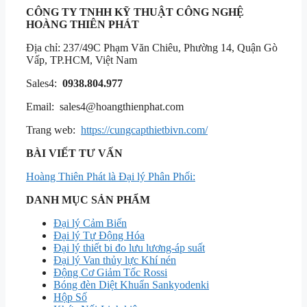
CÔNG TY TNHH KỸ THUẬT
CÔNG NGHỆ
HOÀNG THIÊN PHÁT
Địa chỉ: 237/49C Phạm Văn Chiêu, Phường 14, Quận Gò
Vấp, TP.HCM, Việt Nam
Sales4:
0938.804.977
Email: sales4@hoangthienphat.com
Trang web:
https://cungcapthietbivn.com/
BÀI VIẾT TƯ VẤN
Hoàng Thiên Phát là Đại lý Phân Phối:
DANH MỤC SẢN PHẨM
Đại lý Cảm Biến
Đại lý Tự Động Hóa
Đại lý thiết bi đo lưu lương-áp suất
Đại lý Van thủy lực Khí nén
Động Cơ Giảm Tốc Rossi
Bóng đèn Diệt Khuẩn Sankyodenki
Hộp Số