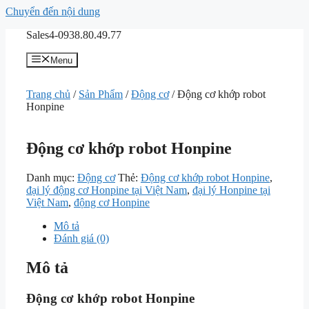
Chuyển đến nội dung
Sales4-0938.80.49.77
Menu
Trang chủ
/
Sản Phẩm
/
Động cơ
/ Động cơ khớp robot
Honpine
Động cơ khớp robot Honpine
Danh mục:
Động cơ
Thẻ:
Động cơ khớp robot Honpine
,
đại lý động cơ Honpine tại Việt Nam
,
đại lý Honpine tại
Việt Nam
,
động cơ Honpine
Mô tả
Đánh giá (0)
Mô tả
Động cơ khớp robot Honpine