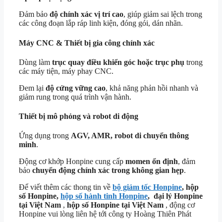
Đảm bảo
độ chính xác vị trí cao
, giúp giảm sai lệch trong
các công đoạn lắp ráp linh kiện, đóng gói, dán nhãn.
Máy CNC & Thiết bị gia công chính xác
Dùng làm
trục quay điều khiển góc hoặc trục phụ
trong
các máy tiện, máy phay CNC.
Đem lại
độ cứng vững cao
, khả năng phản hồi nhanh và
giảm rung trong quá trình vận hành.
Thiết bị mô phỏng và robot di động
Ứng dụng trong
AGV, AMR, robot di chuyển thông
minh
.
Động cơ khớp Honpine cung cấp
momen ổn định
, đảm
bảo
chuyển động chính xác trong không gian hẹp
.
Để viết thêm các thong tin về
bộ giảm tốc Honpine
, hộp
số Honpine,
hộp số hành tinh Honpine
, đại lý Honpine
tại Việt Nam
,
hộp số Honpine tại Việt Nam
, động cơ
Honpine vui lòng liên hệ tới công ty Hoàng Thiên Phát