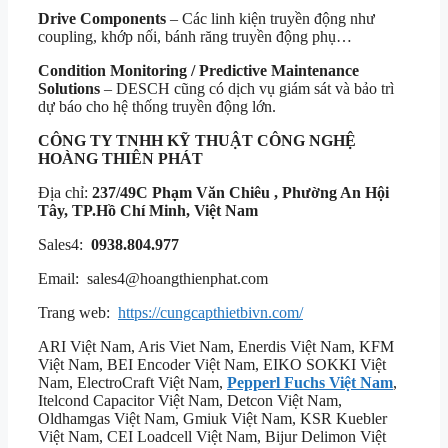
Drive Components
– Các linh kiện truyền động như
coupling, khớp nối, bánh răng truyền động phụ…
Condition Monitoring / Predictive Maintenance
Solutions
– DESCH cũng có dịch vụ giám sát và bảo trì
dự báo cho hệ thống truyền động lớn.
CÔNG TY TNHH KỸ THUẬT
CÔNG NGHỆ
HOÀNG THIÊN PHÁT
Địa chỉ:
237/49C Phạm Văn Chiêu , Phường An Hội
Tây, TP.Hồ Chí Minh, Việt Nam
Sales4:
0938.804.977
Email: sales4@hoangthienphat.com
Trang web:
https://cungcapthietbivn.com/
ARI Việt Nam, Aris Viet Nam, Enerdis Việt Nam, KFM
Việt Nam, BEI Encoder Việt Nam, EIKO SOKKI Việt
Nam, ElectroCraft Việt Nam,
Pepperl Fuchs Việt Nam
,
Itelcond Capacitor Việt Nam, Detcon Việt Nam,
Oldhamgas Việt Nam, Gmiuk Việt Nam, KSR Kuebler
Việt Nam, CEI Loadcell Việt Nam, Bijur Delimon Việt