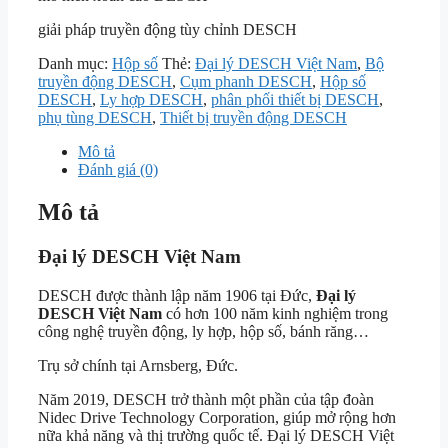
giải pháp truyền động tùy chỉnh DESCH
Danh mục:
Hộp số
Thẻ:
Đại lý DESCH Việt Nam
,
Bộ
truyền động DESCH
,
Cụm phanh DESCH
,
Hộp số
DESCH
,
Ly hợp DESCH
,
phân phối thiết bị DESCH
,
phụ tùng DESCH
,
Thiết bị truyền động DESCH
Mô tả
Đánh giá (0)
Mô tả
Đại lý DESCH Việt Nam
DESCH được thành lập năm 1906 tại Đức,
Đại lý
DESCH Việt Nam
có hơn 100 năm kinh nghiệm trong
công nghệ truyền động, ly hợp, hộp số, bánh răng…
Trụ sở chính tại Arnsberg, Đức.
Năm 2019, DESCH trở thành một phần của tập đoàn
Nidec Drive Technology Corporation, giúp mở rộng hơn
nữa khả năng và thị trường quốc tế. Đại lý DESCH Việt