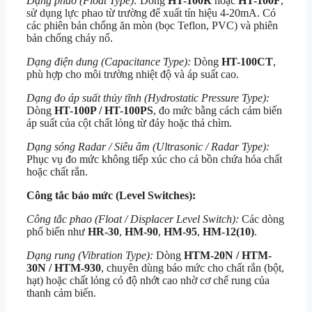
Dạng phao (Float Type):
Dòng
HT-100R
hoặc
HT-100F
,
sử dụng lực phao từ trường để xuất tín hiệu 4-20mA. Có
các phiên bản chống ăn mòn (bọc Teflon, PVC) và phiên
bản chống cháy nổ.
Dạng điện dung (Capacitance Type):
Dòng
HT-100CT
,
phù hợp cho môi trường nhiệt độ và áp suất cao.
Dạng đo áp suất thủy tĩnh (Hydrostatic Pressure Type):
Dòng
HT-100P / HT-100PS
, đo mức bằng cách cảm biến
áp suất của cột chất lỏng từ đáy hoặc thả chìm.
Dạng sóng Radar / Siêu âm (Ultrasonic / Radar Type):
Phục vụ đo mức không tiếp xúc cho cả bồn chứa hóa chất
hoặc chất rắn.
Công tắc báo mức (Level Switches):
Công tắc phao (Float / Displacer Level Switch):
Các dòng
phổ biến như
HR-30
,
HM-90
,
HM-95
,
HM-12(10)
.
Dạng rung (Vibration Type):
Dòng
HTM-20N / HTM-
30N / HTM-930
, chuyên dùng báo mức cho chất rắn (bột,
hạt) hoặc chất lỏng có độ nhớt cao nhờ cơ chế rung của
thanh cảm biến.