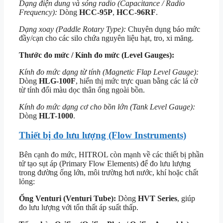
Dạng điện dung và sóng radio (Capacitance / Radio
Frequency):
Dòng
HCC-95P
,
HCC-96RF
.
Dạng xoay (Paddle Rotary Type):
Chuyên dụng báo mức
đầy/cạn cho các silo chứa nguyên liệu hạt, tro, xi măng.
Thước đo mức / Kính đo mức (Level Gauges):
Kính đo mức dạng từ tính (Magnetic Flap Level Gauge):
Dòng
HLG-100F
, hiển thị mức trực quan bằng các lá cờ
từ tính đổi màu dọc thân ống ngoài bồn.
Kính đo mức dạng cơ cho bồn lớn (Tank Level Gauge):
Dòng
HLT-1000
.
Thiết bị đo lưu lượng (Flow Instruments)
Bên cạnh đo mức, HITROL còn mạnh về các thiết bị phần
tử tạo sụt áp (Primary Flow Elements) để đo lưu lượng
trong đường ống lớn, môi trường hơi nước, khí hoặc chất
lỏng:
Ống Venturi (Venturi Tube):
Dòng
HVT Series
, giúp
đo lưu lượng với tổn thất áp suất thấp.