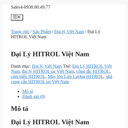
Chuyển
Sales4-0938.80.49.77
đến
nội
Menu
dung
Trang chủ
/
Sản Phẩm
/
Đại lý Việt Nam
/ Đại Lý
HITROL Việt Nam
Đại Lý HITROL Việt Nam
Danh mục:
Đại lý Việt Nam
Thẻ:
Đại Lý HITROL Việt
Nam
,
đại lý HITROL tại Việt Nam
,
công tắc HITROL
,
cảm biến HITROL
,
Máy Đo Lưu Lượng HITROL
,
nhà
cung cấp HITROL tại Việt Nam
Mô tả
Đánh giá (0)
Mô tả
Đại Lý HITROL Việt Nam