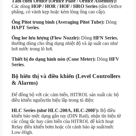
Tấm chèn Orifice (Orifice Plate / Orifice Assembly):
Các dòng
HOP / HOR / HOF / HRO Series
(tấm Orifice
phẳng, có vành kẹp hoặc kèm lòng ống cao cấp).
Ống Pitot trung bình (Averaging Pitot Tube):
Dòng
HAPT Series
.
Ống loe lưu lượng (Flow Nozzle):
Dòng
HFN Series
,
thường dùng cho ứng dụng nhiệt độ và áp suất cao như
hơi nước trong lò hơi.
Thiết bị đo dạng hình nón (Cone Meter):
Dòng
HFV
Series
.
Bộ hiển thị và điều khiển (Level Controllers
& Alarms)
Để đồng bộ với các cảm biến, HITROL sản xuất các bộ
điều khiển nguồn/tín hiệu lắp trong tủ điện:
HLC Series (như HLC-200A, HLC-200F):
Bộ điều
khiển báo mức dạng gắn ray (DIN Rail), nhận tín hiệu từ
các công tắc hay cảm biến của HITROL để kích hoạt
Relay điều khiển bơm hoặc còi cảnh báo áp suất/mức
Low-High.