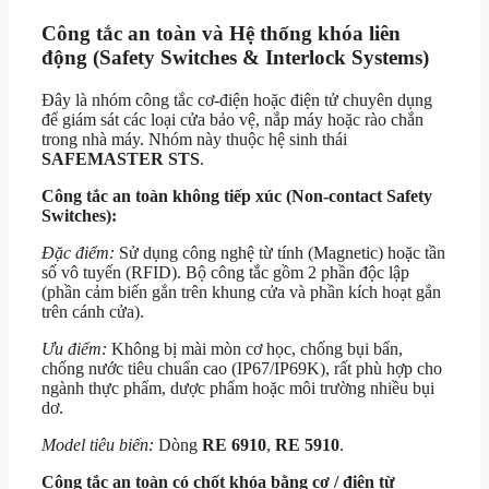
Công tắc an toàn và Hệ thống khóa liên
động (Safety Switches & Interlock Systems)
Đây là nhóm công tắc cơ-điện hoặc điện tử chuyên dụng
để giám sát các loại cửa bảo vệ, nắp máy hoặc rào chắn
trong nhà máy. Nhóm này thuộc hệ sinh thái
SAFEMASTER STS
.
Công tắc an toàn không tiếp xúc (Non-contact Safety
Switches):
Đặc điểm:
Sử dụng công nghệ từ tính (Magnetic) hoặc tần
số vô tuyến (RFID). Bộ công tắc gồm 2 phần độc lập
(phần cảm biến gắn trên khung cửa và phần kích hoạt gắn
trên cánh cửa).
Ưu điểm:
Không bị mài mòn cơ học, chống bụi bẩn,
chống nước tiêu chuẩn cao (IP67/IP69K), rất phù hợp cho
ngành thực phẩm, dược phẩm hoặc môi trường nhiều bụi
dơ.
Model tiêu biến:
Dòng
RE 6910
,
RE 5910
.
Công tắc an toàn có chốt khóa bằng cơ / điện từ