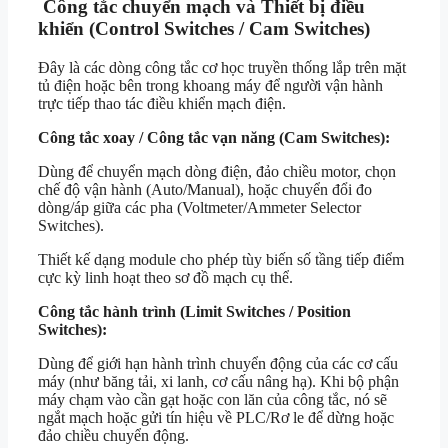
Công tắc chuyển mạch và Thiết bị điều
khiển (Control Switches / Cam Switches)
Đây là các dòng công tắc cơ học truyền thống lắp trên mặt
tủ điện hoặc bên trong khoang máy để người vận hành
trực tiếp thao tác điều khiển mạch điện.
Công tắc xoay / Công tắc vạn năng (Cam Switches):
Dùng để chuyển mạch dòng điện, đảo chiều motor, chọn
chế độ vận hành (Auto/Manual), hoặc chuyển đổi đo
dòng/áp giữa các pha (Voltmeter/Ammeter Selector
Switches).
Thiết kế dạng module cho phép tùy biến số tầng tiếp điểm
cực kỳ linh hoạt theo sơ đồ mạch cụ thể.
Công tắc hành trình (Limit Switches / Position
Switches):
Dùng để giới hạn hành trình chuyển động của các cơ cấu
máy (như băng tải, xi lanh, cơ cấu nâng hạ). Khi bộ phận
máy chạm vào cần gạt hoặc con lăn của công tắc, nó sẽ
ngắt mạch hoặc gửi tín hiệu về PLC/Rơ le để dừng hoặc
đảo chiều chuyển động.