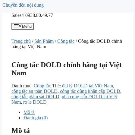
Chuyển đến nội dung
Sales4-0938.80.49.77
Menu
Trang chủ
/
Sản Phẩm
/
Công tắc
/ Công tắc DOLD chính
hãng tại Việt Nam
Công tắc DOLD chính hãng tại Việt
Nam
Danh mục:
Công tắc
Thẻ:
đại lý DOLD tại Việt Nam
,
công tắc an toàn DOLD
,
công tắc dùng khẩn cấp DOLD
,
công tắc giám sát DOLD
,
nhà cung cấp DOLD tại Việt
Nam
,
rơ le DOLD
Mô tả
Đánh giá (0)
Mô tả