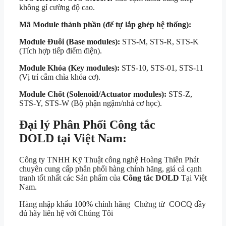
không gỉ cường độ cao.
Mã Module thành phần (để tự lắp ghép hệ thống):
Module Đuôi (Base modules):
STS-M, STS-R, STS-K
(Tích hợp tiếp điểm điện).
Module Khóa (Key modules):
STS-10, STS-01, STS-11
(Vị trí cắm chìa khóa cơ).
Module Chốt (Solenoid/Actuator modules):
STS-Z,
STS-Y, STS-W (Bộ phận ngậm/nhả cơ học).
Đại lý Phân Phối Công tắc
DOLD tại Việt Nam:
Công ty TNHH Kỹ Thuật công nghệ Hoàng Thiên Phát
chuyên cung cấp phân phối hàng chính hãng, giá cả cạnh
tranh tốt nhất các Sản phẩm của
Công tắc DOLD
Tại Việt
Nam.
Hàng nhập khẩu 100% chính hãng Chứng từ COCQ đầy
đủ hãy liên hệ với Chúng Tôi