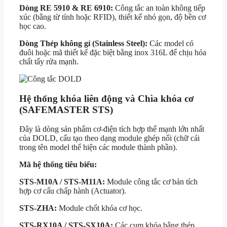
Dòng RE 5910 & RE 6910:
Công tắc an toàn không tiếp
xúc (bằng từ tính hoặc RFID), thiết kế nhỏ gọn, độ bền cơ
học cao.
Dòng Thép không gỉ (Stainless Steel):
Các model có
đuôi hoặc mã thiết kế đặc biệt bằng inox 316L để chịu hóa
chất tẩy rửa mạnh.
Hệ thống khóa liên động và Chìa khóa cơ
(SAFEMASTER STS)
Đây là dòng sản phẩm cơ-điện tích hợp thế mạnh lớn nhất
của DOLD, cấu tạo theo dạng module ghép nối (chữ cái
trong tên model thể hiện các module thành phần).
Mã hệ thống tiêu biểu:
STS-M10A / STS-M11A:
Module công tắc cơ bản tích
hợp cơ cấu chấp hành (Actuator).
STS-ZHA:
Module chốt khóa cơ học.
STS-RX10A / STS-SX10A:
Các cụm khóa bằng thép