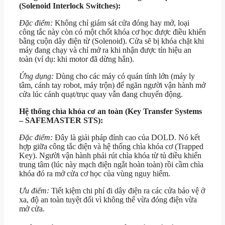
(Solenoid Interlock Switches):
Đặc điểm:
Không chỉ giám sát cửa đóng hay mở, loại
công tắc này còn có một chốt khóa cơ học được điều khiển
bằng cuộn dây điện từ (Solenoid). Cửa sẽ bị khóa chặt khi
máy đang chạy và chỉ mở ra khi nhận được tín hiệu an
toàn (ví dụ: khi motor đã dừng hẳn).
Ứng dụng:
Dùng cho các máy có quán tính lớn (máy ly
tâm, cánh tay robot, máy trộn) để ngăn người vận hành mở
cửa lúc cánh quạt/trục quay vẫn đang chuyển động.
Hệ thống chìa khóa cơ an toàn (Key Transfer Systems
– SAFEMASTER STS):
Đặc điểm:
Đây là giải pháp đỉnh cao của DOLD. Nó kết
hợp giữa công tắc điện và hệ thống chìa khóa cơ (Trapped
Key). Người vận hành phải rút chìa khóa từ tủ điều khiển
trung tâm (lúc này mạch điện ngắt hoàn toàn) rồi cầm chìa
khóa đó ra mở cửa cơ học của vùng nguy hiểm.
Ưu điểm:
Tiết kiệm chi phí đi dây điện ra các cửa bảo vệ ở
xa, độ an toàn tuyệt đối vì không thể vừa đóng điện vừa
mở cửa.