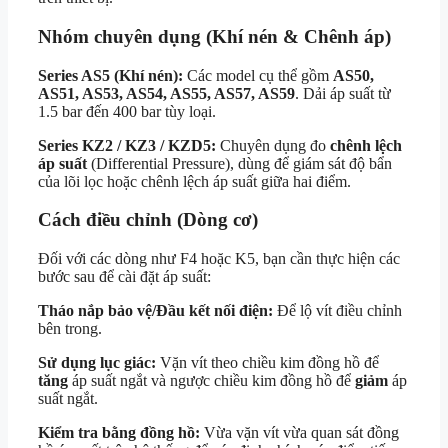
Nhóm chuyên dụng (Khí nén & Chênh áp)
Series AS5 (Khí nén):
Các model cụ thể gồm
AS50,
AS51, AS53, AS54, AS55, AS57, AS59
. Dải áp suất từ
1.5 bar đến 400 bar tùy loại.
Series KZ2 / KZ3 / KZD5:
Chuyên dụng đo
chênh lệch
áp suất
(Differential Pressure), dùng để giám sát độ bẩn
của lõi lọc hoặc chênh lệch áp suất giữa hai điểm.
Cách điều chỉnh (Dòng cơ)
Đối với các dòng như F4 hoặc K5, bạn cần thực hiện các
bước sau để cài đặt áp suất:
Tháo nắp bảo vệ/Đầu kết nối điện:
Để lộ vít điều chỉnh
bên trong.
Sử dụng lục giác:
Vặn vít theo chiều kim đồng hồ để
tăng
áp suất ngắt và ngược chiều kim đồng hồ để
giảm
áp
suất ngắt.
Kiểm tra bằng đồng hồ:
Vừa vặn vít vừa quan sát đồng