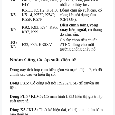
F4Y
nhất cho thủy lực.
K51.1, K51.2, K51.3,
Dòng chịu áp suất cao, có
K5
K51.4, K53P, K54P,
cổng kết nối dạng tấm
K55P, K57P
(CETOP).
Điều chỉnh bằng vòng
K92, K93, K94, K95,
K9
xoay bên ngoài
, có thang
K97, K99
đo chia sẵn.
Có tùy chọn tiêu chuẩn
F3 /
F33, F35, K30XV
ATEX dùng cho môi
K3
trường chống cháy nổ.
Nhóm Công tắc áp suất điện tử
Dòng này tích hợp cảm biến gốm và mạch điện tử, có độ
chính xác cao và hiển thị số.
Dòng FX5:
Có cổng kết nối RS232/USB để truyền dữ
liệu.
Dòng FL5 / KLV5:
Có màn hình LED hiển thị giá trị áp
suất thực tế.
Dòng X5 / KL5:
Thiết kế hiện đại, cài đặt qua phím bấm
trên thiết bị.