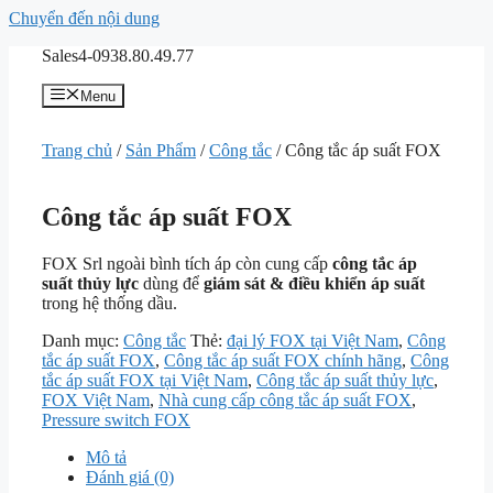
Chuyển đến nội dung
Sales4-0938.80.49.77
Menu
Trang chủ
/
Sản Phẩm
/
Công tắc
/ Công tắc áp suất FOX
Công tắc áp suất FOX
FOX Srl
ngoài bình tích áp còn cung cấp
công tắc áp
suất thủy lực
dùng để
giám sát & điều khiển áp suất
trong hệ thống dầu.
Danh mục:
Công tắc
Thẻ:
đại lý FOX tại Việt Nam
,
Công
tắc áp suất FOX
,
Công tắc áp suất FOX chính hãng
,
Công
tắc áp suất FOX tại Việt Nam
,
Công tắc áp suất thủy lực
,
FOX Việt Nam
,
Nhà cung cấp công tắc áp suất FOX
,
Pressure switch FOX
Mô tả
Đánh giá (0)