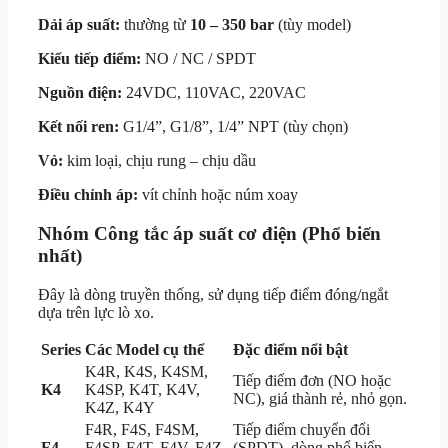
Dải áp suất:
thường từ
10 – 350 bar
(tùy model)
Kiểu tiếp điểm:
NO / NC / SPDT
Nguồn điện:
24VDC, 110VAC, 220VAC
Kết nối ren:
G1/4”, G1/8”, 1/4” NPT (tùy chọn)
Vỏ:
kim loại, chịu rung – chịu dầu
Điều chỉnh áp:
vít chỉnh hoặc núm xoay
Nhóm Công tắc áp suất cơ điện (Phổ biến
nhất)
Đây là dòng truyền thống, sử dụng tiếp điểm đóng/ngắt
dựa trên lực lò xo.
Series
Các Model cụ thể
Đặc điểm nổi bật
K4R, K4S, K4SM,
Tiếp điểm đơn (NO hoặc
K4
K4SP, K4T, K4V,
NC), giá thành rẻ, nhỏ gọn.
K4Z, K4Y
F4R, F4S, F4SM,
Tiếp điểm chuyển đổi
F4
F4SP, F4T, F4V, F4Z,
(SPDT), dòng phổ biến