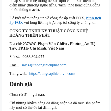
hồ áp suất trên hệ thống để xác định chính xác điểm tiếp
điểm nhảy (thường nghe tiếng “tạch” nhẹ hoặc dùng đồng
hồ đo thông mạch).
Để biết thêm thông tin về công tắc áp suất FOX,
bình tích
áp FOX
vui lòng liên hệ trực tiếp tới công ty chúng tôi
CÔNG TY TNHH KỸ THUẬT
CÔNG NGHỆ
HOÀNG THIÊN PHÁT
Địa chỉ:
237/49C Phạm Văn Chiêu , Phường An Hội
Tây, TP.Hồ Chí Minh, Việt Nam
Sales4:
0938.804.977
Email:
sales4@hoangthienphat.com
Trang web:
https://cungcapthietbivn.com/
Đánh giá
Chưa có đánh giá nào.
Chỉ những khách hàng đã đăng nhập và đã mua sản phẩm
này mới có thể để lại đánh giá.