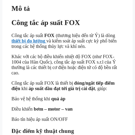
Mô tả
Công tắc áp suất FOX
Công tắc áp suất
FOX
(thương hiệu đến từ Ý) là dòng
thiết bị đo lường
và kiểm soát áp suất cực kỳ phổ biến
trong các hệ thống thủy lực và khí nén.
Khác với các bộ điều khiển nhiệt độ FOX (như FOX-
1004 của Hàn Quốc), công tắc áp suất FOX s.r.l của Ý
thường là các thiết bị cơ điện hoặc điện tử có độ bền rất
cao.
Công tắc áp suất FOX là thiết bị
đóng/ngắt tiếp điểm
điện
khi
áp suất dầu đạt tới giá trị cài đặt
, giúp:
Bảo vệ hệ thống khi
quá áp
Điều khiển
bơm – motor – van
Báo tín hiệu áp suất ON/OFF
Đặc điểm kỹ thuật chung