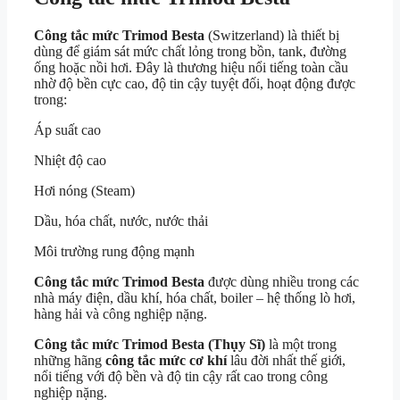
Công tắc mức Trimod Besta
(Switzerland) là thiết bị
dùng để giám sát mức chất lỏng trong bồn, tank, đường
ống hoặc nồi hơi. Đây là thương hiệu nổi tiếng toàn cầu
nhờ độ bền cực cao, độ tin cậy tuyệt đối, hoạt động được
trong:
Áp suất cao
Nhiệt độ cao
Hơi nóng (Steam)
Dầu, hóa chất, nước, nước thải
Môi trường rung động mạnh
Công tắc mức Trimod Besta
được dùng nhiều trong các
nhà máy điện, dầu khí, hóa chất, boiler – hệ thống lò hơi,
hàng hải và công nghiệp nặng.
Công tắc mức Trimod Besta (Thụy Sĩ)
là một trong
những hãng
công tắc mức cơ khí
lâu đời nhất thế giới,
nổi tiếng với độ bền và độ tin cậy rất cao trong công
nghiệp nặng.