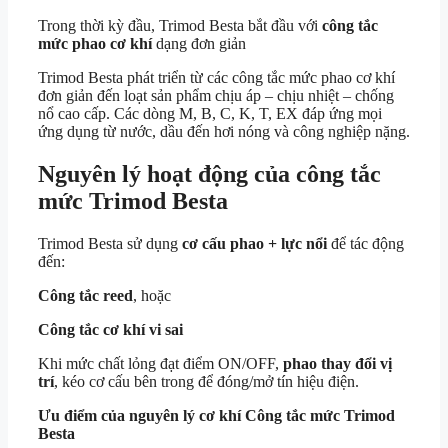
Trong thời kỳ đầu, Trimod Besta bắt đầu với
công tắc
mức phao cơ khí
dạng đơn giản
Trimod Besta phát triển từ các công tắc mức phao cơ khí
đơn giản đến loạt sản phẩm chịu áp – chịu nhiệt – chống
nổ cao cấp. Các dòng M, B, C, K, T, EX đáp ứng mọi
ứng dụng từ nước, dầu đến hơi nóng và công nghiệp nặng.
Nguyên lý hoạt động của công tắc
mức Trimod Besta
Trimod Besta sử dụng
cơ cấu phao + lực nổi
để tác động
đến:
Công tắc reed
, hoặc
Công tắc cơ khí vi sai
Khi mức chất lỏng đạt điểm ON/OFF,
phao thay đổi vị
trí
, kéo cơ cấu bên trong để đóng/mở tín hiệu điện.
Ưu điểm của nguyên lý cơ khí Công tắc mức Trimod
Besta