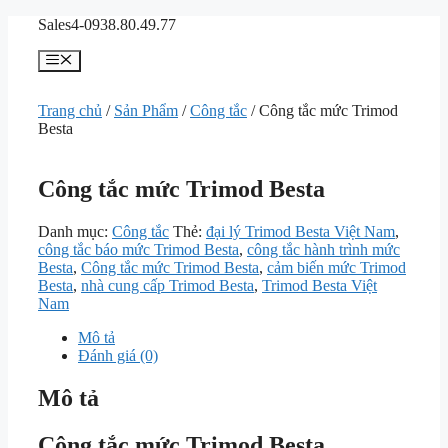
Chuyển
Sales4-0938.80.49.77
đến
nội
Menu
dung
Trang chủ
/
Sản Phẩm
/
Công tắc
/ Công tắc mức Trimod
Besta
Công tắc mức Trimod Besta
Danh mục:
Công tắc
Thẻ:
đại lý Trimod Besta Việt Nam
,
công tắc báo mức Trimod Besta
,
công tắc hành trình mức
Besta
,
Công tắc mức Trimod Besta
,
cảm biến mức Trimod
Besta
,
nhà cung cấp Trimod Besta
,
Trimod Besta Việt
Nam
Mô tả
Đánh giá (0)
Mô tả
Công tắc mức Trimod Besta