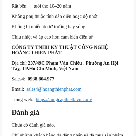
Rất bền → tuổi thọ 10–20 năm
Không phụ thuộc tính dẫn điện hoặc độ nhớt
Không bị nhiễu do từ trường hay sóng
Chịu nhiệt và áp cao hơn cảm biến điện tử
CÔNG TY TNHH KỸ THUẬT
CÔNG NGHỆ
HOÀNG THIÊN PHÁT
Địa chỉ:
237/49C Phạm Văn Chiêu , Phường An Hội
Tây, TP.Hồ Chí Minh, Việt Nam
Sales4:
0938.804.977
Email:
sales4@hoangthienphat.com
Trang web:
https://cungcapthietbivn.com/
Đánh giá
Chưa có đánh giá nào.
Chỉ những khách hàng đã đăng nhập và đã mua sản phẩm