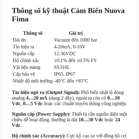
Thông số kỹ thuật Cảm Biến Nuova
Fima
Thông số
Giá trị
Dải đo
Vacuum đến 1000 bar
Tín hiệu ra
4-20mA, 0-10V
Nguồn cấp
12-36VDC
Độ chính xác
±0.1% đến ±0.5% FS
Vật liệu màng
SS316L
Cấp bảo vệ
IP65, IP67
Nhiệt độ môi trường
-40°C đến +85°C
Tín hiệu ngõ ra (Output Signal):
Phổ biến nhất là dòng
analog
4…20 mA
(dạng 2 dây), ngoài ra còn có
0…10
Vdc
,
0…5 Vdc
hoặc các chuẩn truyền thông công nghiệp.
Nguồn cấp (Power Supply):
Thiết bị cần nguồn điện một
chiều để hoạt động, thường là dải
10…30 Vdc
hoặc
24
Vdc
.
Độ chính xác (Accuracy):
Cực kỳ cao so với đồng hồ cơ,