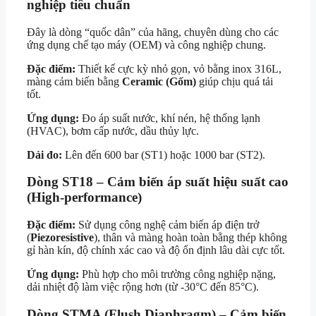
nghiệp tiêu chuẩn
Đây là dòng “quốc dân” của hãng, chuyên dùng cho các
ứng dụng chế tạo máy (OEM) và công nghiệp chung.
Đặc điểm:
Thiết kế cực kỳ nhỏ gọn, vỏ bằng inox 316L,
màng cảm biến bằng
Ceramic (Gốm)
giúp chịu quá tải
tốt.
Ứng dụng:
Đo áp suất nước, khí nén, hệ thống lạnh
(HVAC), bơm cấp nước, dầu thủy lực.
Dải đo:
Lên đến 600 bar (ST1) hoặc 1000 bar (ST2).
Dòng ST18 – Cảm biến áp suất hiệu suất cao
(High-performance)
Đặc điểm:
Sử dụng công nghệ cảm biến áp điện trở
(
Piezoresistive
), thân và màng hoàn toàn bằng thép không
gỉ hàn kín, độ chính xác cao và độ ổn định lâu dài cực tốt.
Ứng dụng:
Phù hợp cho môi trường công nghiệp nặng,
dải nhiệt độ làm việc rộng hơn (từ -30°C đến 85°C).
Dòng STMA (Flush Diaphragm) – Cảm biến