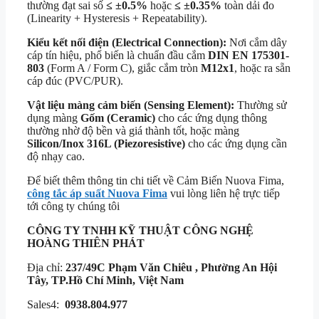
thường đạt sai số
≤ ±0.5%
hoặc
≤ ±0.35%
toàn dải đo
(Linearity + Hysteresis + Repeatability).
Kiểu kết nối điện (Electrical Connection):
Nơi cắm dây
cáp tín hiệu, phổ biến là chuẩn đầu cắm
DIN EN 175301-
803
(Form A / Form C), giắc cắm tròn
M12x1
, hoặc ra sẵn
cáp đúc (PVC/PUR).
Vật liệu màng cảm biến (Sensing Element):
Thường sử
dụng màng
Gốm (Ceramic)
cho các ứng dụng thông
thường nhờ độ bền và giá thành tốt, hoặc màng
Silicon/Inox 316L (Piezoresistive)
cho các ứng dụng cần
độ nhạy cao.
Để biết thêm thông tin chi tiết về Cảm Biến Nuova Fima,
công tắc áp suất Nuova Fima
vui lòng liên hệ trực tiếp
tới công ty chúng tôi
CÔNG TY TNHH KỸ THUẬT
CÔNG NGHỆ
HOÀNG THIÊN PHÁT
Địa chỉ:
237/49C Phạm Văn Chiêu , Phường An Hội
Tây, TP.Hồ Chí Minh, Việt Nam
Sales4:
0938.804.977