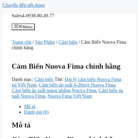
Chuyển đến nội dung
Sales4-0938.80.49.77
Menu
Trang chủ
/
Sản Phẩm
/
Cảm biến
/ Cảm Biến Nuova Fima
chính hãng
Cảm Biến Nuova Fima chính hãng
Danh mục:
Cảm biến
Thẻ:
Đại lý cảm biến Nuova Fima
tại Việt Nam
,
Cảm biến áp suất 4-20mA Nuova Fima
,
Cảm biến áp suất màng phẳng Nuova Fima
,
Cảm biến áp
suất Nuova Fima
,
Nuova Fima Việt Nam
Mô tả
Đánh giá (0)
Mô tả