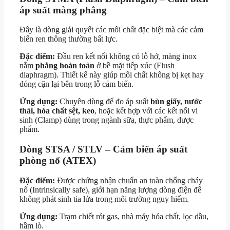
áp suất màng phẳng
Đây là dòng giải quyết các môi chất đặc biệt mà các cảm
biến ren thông thường bất lực.
Đặc điểm:
Đầu ren kết nối không có lỗ hở, màng inox
nằm
phẳng hoàn toàn
ở bề mặt tiếp xúc (Flush
diaphragm). Thiết kế này giúp môi chất không bị kẹt hay
đóng cặn lại bên trong lỗ cảm biến.
Ứng dụng:
Chuyên dùng để đo áp suất
bùn giấy, nước
thải, hóa chất sệt, keo
, hoặc kết hợp với các kết nối vi
sinh (Clamp) dùng trong ngành sữa, thực phẩm, dược
phẩm.
Dòng STSA / STLV – Cảm biến áp suất
phòng nổ (ATEX)
Đặc điểm:
Được chứng nhận chuẩn an toàn chống cháy
nổ (Intrinsically safe), giới hạn năng lượng dòng điện để
không phát sinh tia lửa trong môi trường nguy hiểm.
Ứng dụng:
Trạm chiết rót gas, nhà máy hóa chất, lọc dầu,
hầm lò.