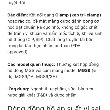
tuyệt đối.
Đặc điểm:
Kết nối dạng
Clamp (kẹp tri-clamp)
hoặc rắc co, bề mặt màng được đánh bóng cơ
học đạt chuẩn Ra cực nhỏ, không có góc chết
để tránh vi khuẩn và nấm mốc tích tụ khi vệ sinh
hệ thống (CIP/SIP). Chất lỏng truyền tải bên
trong là dầu thực phẩm an toàn (FDA
approved).
Các model quen thuộc:
Thường kết hợp đồng
hồ dòng MGS với cụm màng model
MGS9
(ví
dụ: MGS9/1A, MGS9/3A).
Ứng dụng:
Ngành thực phẩm, sữa, bia rượu,
nước giải khát (F&B) và dược phẩm.
Dòng đồng hồ áp suất vi sai