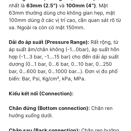
nhất là
63mm (2.5″)
và
100mm (4″)
. Mặt
63mm thường dùng cho không gian hẹp, mặt
100mm dùng ở các vị trí cao, cần quan sát rõ từ
xa. Ngoài ra còn có mặt 150mm.
Dải đo áp suất (Pressure Range):
Rất rộng, từ
áp suất âm/chân không (
-1…0
bar), áp suất hỗn
hợp (
-1…3
bar,
-1….15
bar) cho đến dải áp suất
dương (
0…1
bar,
0…6
bar,
0…10
bar,
0…250
bar,
0…600
bar,
0…1000
bar…). Đơn vị đo phổ
biến: Bar, Psi, Kg/cm², kPa, MPa.
Kiểu kết nối (Connection):
Chân đứng (Bottom connection):
Chân ren
hướng xuống dưới.
Chân sau (Back connection):
Chân ren hướng