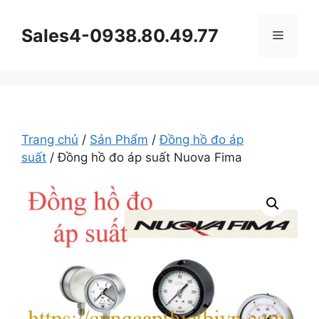
Chuyển
đến
Sales4-0938.80.49.77
Menu
nội
dung
Trang chủ
/
Sản Phẩm
/
Đồng hồ đo áp
suất
/ Đồng hồ đo áp suất Nuova Fima