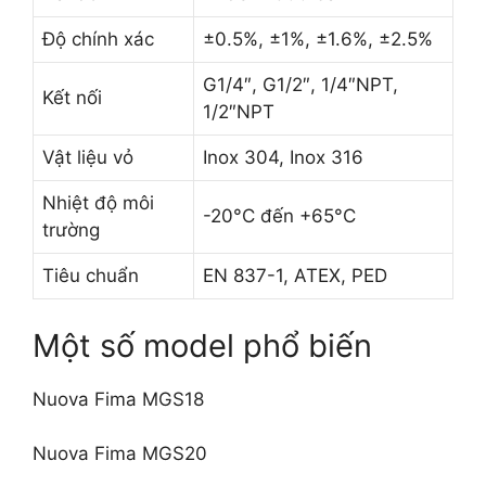
Độ chính xác
±0.5%, ±1%, ±1.6%, ±2.5%
G1/4″, G1/2″, 1/4″NPT,
Kết nối
1/2″NPT
Vật liệu vỏ
Inox 304, Inox 316
Nhiệt độ môi
-20°C đến +65°C
trường
Tiêu chuẩn
EN 837-1, ATEX, PED
Một số model phổ biến
Nuova Fima MGS18
Nuova Fima MGS20