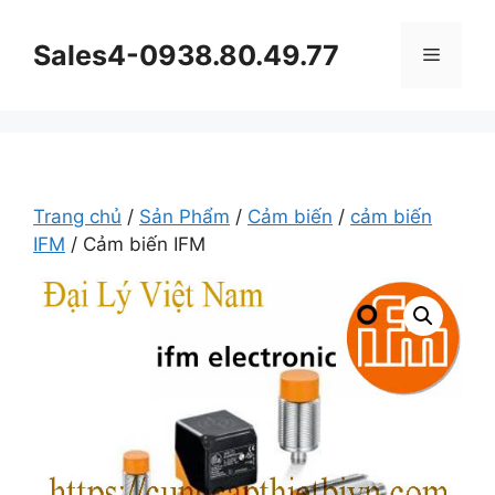
Chuyển
đến
Sales4-0938.80.49.77
Menu
nội
dung
Trang chủ
/
Sản Phẩm
/
Cảm biến
/
cảm biến
IFM
/ Cảm biến IFM