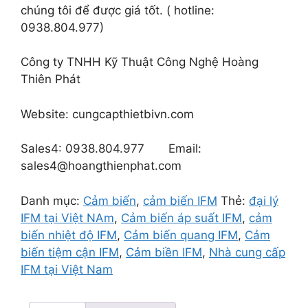
đánh
chúng tôi để được giá tốt. ( hotline:
giá
0938.804.977)
Công ty TNHH Kỹ Thuật Công Nghệ Hoàng
Thiên Phát
Website: cungcapthietbivn.com
Sales4: 0938.804.977 Email:
sales4@hoangthienphat.com
Danh mục:
Cảm biến
,
cảm biến IFM
Thẻ:
đại lý
IFM tại Việt NAm
,
Cảm biến áp suất IFM
,
cảm
biến nhiệt độ IFM
,
Cảm biến quang IFM
,
Cảm
biến tiệm cận IFM
,
Cảm biền IFM
,
Nhà cung cấp
IFM tại Việt Nam