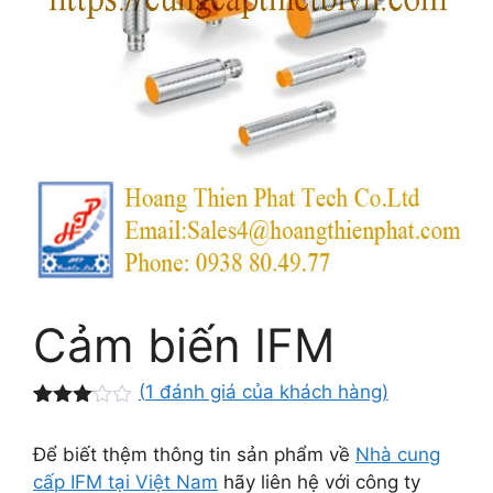
Cảm biến IFM
(
1
đánh giá của khách hàng)
3.00
1
trên 5
Để biết thệm thông tin sản phẩm về
Nhà cung
dựa
trên
cấp IFM tại Việt Nam
hãy liên hệ với công ty