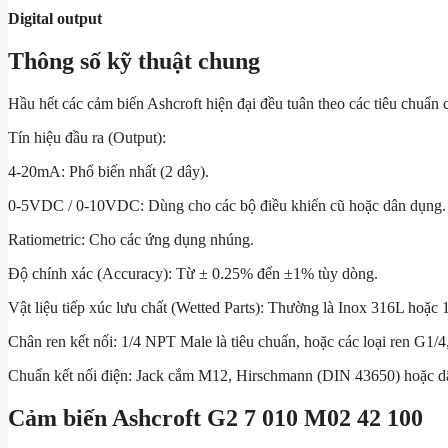
Digital output
Thông số kỹ thuật chung
Hầu hết các cảm biến Ashcroft hiện đại đều tuân theo các tiêu chuẩn 
Tín hiệu đầu ra (Output):
4-20mA: Phổ biến nhất (2 dây).
0-5VDC / 0-10VDC: Dùng cho các bộ điều khiển cũ hoặc dân dụng.
Ratiometric: Cho các ứng dụng nhúng.
Độ chính xác (Accuracy): Từ
± 0.25%
đến
±1%
tùy dòng.
Vật liệu tiếp xúc lưu chất (Wetted Parts): Thường là Inox 316L hoặc
Chân ren kết nối: 1/4 NPT Male là tiêu chuẩn, hoặc các loại ren G1/4
Chuẩn kết nối điện: Jack cắm M12, Hirschmann (DIN 43650) hoặc dâ
Cảm biến Ashcroft G2 7 010 M02 42 100