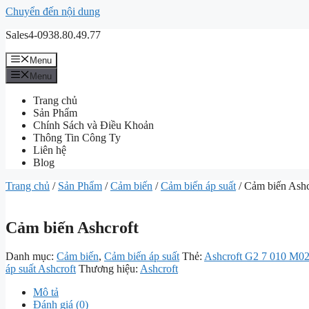
Chuyển đến nội dung
Sales4-0938.80.49.77
Menu
Menu
Trang chủ
Sản Phẩm
Chính Sách và Điều Khoản
Thông Tin Công Ty
Liên hệ
Blog
Trang chủ
/
Sản Phẩm
/
Cảm biến
/
Cảm biến áp suất
/ Cảm biến Ashc
Cảm biến Ashcroft
Danh mục:
Cảm biến
,
Cảm biến áp suất
Thẻ:
Ashcroft G2 7 010 M02
áp suất Ashcroft
Thương hiệu:
Ashcroft
Mô tả
Đánh giá (0)