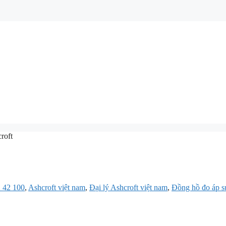
roft
 42 100
,
Ashcroft việt nam
,
Đại lý Ashcroft việt nam
,
Đồng hồ đo áp su