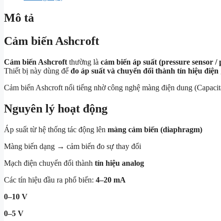
Mô tả
Cảm biến Ashcroft
Cảm biến Ashcroft
thường là
cảm biến áp suất (pressure sensor / 
Thiết bị này dùng để
đo áp suất và chuyển đổi thành tín hiệu điện
Cảm biến Ashcroft nổi tiếng nhờ công nghệ màng điện dung (Capaci
Nguyên lý hoạt động
Áp suất từ hệ thống tác động lên
màng cảm biến (diaphragm)
Màng biến dạng → cảm biến đo sự thay đổi
Mạch điện chuyển đổi thành
tín hiệu analog
Các tín hiệu đầu ra phổ biến:
4–20 mA
0–10 V
0–5 V