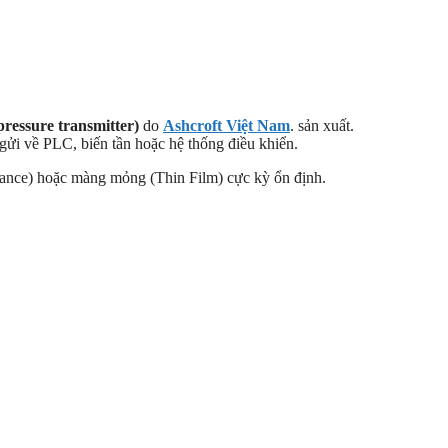
pressure transmitter)
do
Ashcroft Việt Nam
.
sản xuất.
gửi về PLC, biến tần hoặc hệ thống điều khiển.
tance) hoặc màng mỏng (Thin Film) cực kỳ ổn định.