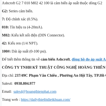
Ashcroft G2 7 010 M02 42 100 là cảm biến áp suất thuộc dòng G2
G2:
Series cảm biến.
7:
Độ chính xác (0.5%).
010:
Tín hiệu ra (4-20mA).
M02:
Kiểu kết nối điện (DIN Connector).
42:
Kiểu ren (1/4 NPT).
100#:
Dải áp suất (0-100 psi).
Để biết thêm thông tin về
cảm biến Ashcroft
,
đồng hồ đo áp suất A
CÔNG TY TNHH KỸ THUẬT
CÔNG NGHỆ HOÀNG THIÊN
Địa chỉ:
237/49C Phạm Văn Chiêu , Phường An Hội Tây, TP.Hồ 
Sales4:
0938.804.977
Email:
sales4@hoangthienphat.com
Trang web :
https://dailythietbidietkhuan.com/