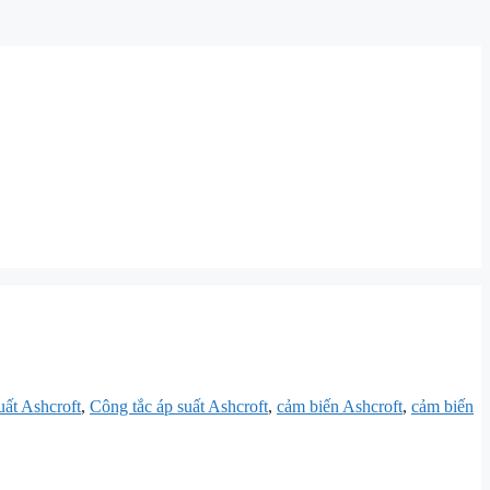
ất Ashcroft
,
Công tắc áp suất Ashcroft
,
cảm biến Ashcroft
,
cảm biến