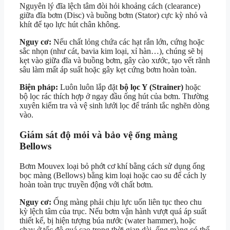
Nguyên lý đĩa lệch tâm đòi hỏi khoảng cách (clearance)
giữa đĩa bơm (Disc) và buồng bơm (Stator) cực kỳ nhỏ và
khít để tạo lực hút chân không.
Nguy cơ:
Nếu chất lỏng chứa các hạt rắn lớn, cứng hoặc
sắc nhọn (như cát, bavia kim loại, xỉ hàn…), chúng sẽ bị
kẹt vào giữa đĩa và buồng bơm, gây cào xước, tạo vết rãnh
sâu làm mất áp suất hoặc gây kẹt cứng bơm hoàn toàn.
Biện pháp:
Luôn luôn lắp đặt
bộ lọc Y (Strainer)
hoặc
bộ lọc rác thích hợp ở ngay đầu ống hút của bơm. Thường
xuyên kiểm tra và vệ sinh lưới lọc để tránh tắc nghẽn dòng
vào.
Giám sát độ mỏi và bảo vệ ống màng
Bellows
Bơm Mouvex loại bỏ phớt cơ khí bằng cách sử dụng ống
bọc màng (Bellows) bằng kim loại hoặc cao su để cách ly
hoàn toàn trục truyền động với chất bơm.
Nguy cơ:
Ống màng phải chịu lực uốn liên tục theo chu
kỳ lệch tâm của trục. Nếu bơm vận hành vượt quá áp suất
thiết kế, bị hiện tượng búa nước (water hammer), hoặc
chạy ở tốc độ quá cao trong thời gian dài, ống màng có thể