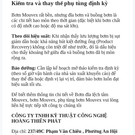
Kiểm tra và thay thế phụ tùng định kỳ
Bơm Mouvex rất bền, nhưng đĩa bơm và buồng bơm là
các chi tiết hao mòn theo thời gian (đặc biệt khi bơm chất
có độ nhớt cao hoặc độ ma sát lớn).
Theo dõi hiệu suất:
Khi nhận thấy lưu lượng bơm bị sụt
giảm dần hoặc khả năng hút kiệt đường ống (Product
Recovery) không còn triệt để như trước, đó là dấu hiệu
cho thấy khoảng hở giữa đĩa và buồng bơm đã bị mòn
rộng ra.
Bảo dưỡng:
Cần lập kế hoạch mở tháo kiểm tra định kỳ
(theo số giờ vận hành của nhà sản xuất khuyến cáo) để
thay thế đĩa hoặc định vị lại vị trí, đảm bảo bơm luôn đạt
hiệu suất tối ưu.
Để biết thêm thông tin chi tiết về Bơm đĩa lệch tâm
Mouvex, bơm Mouvex, phụ tùng bơm Mouvex vui lòng
liên hệ trực tiếp tới công ty chúng tôi
CÔNG TY TNHH KỸ THUẬT
CÔNG NGHỆ
HOÀNG THIÊN PHÁT
Địa chỉ:
237/49C Phạm Văn Chiêu , Phường An Hội