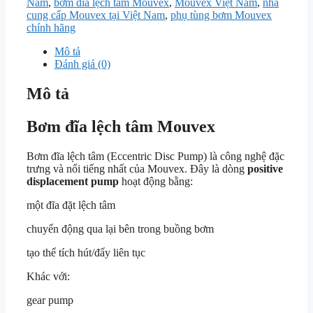
Nam
,
bơm đĩa lệch tâm Mouvex
,
Mouvex Việt Nam
,
nhà
cung cấp Mouvex tại Việt Nam
,
phụ tùng bơm Mouvex
chính hãng
Mô tả
Đánh giá (0)
Mô tả
Bơm đĩa lệch tâm Mouvex
Bơm đĩa lệch tâm (Eccentric Disc Pump) là công nghệ đặc
trưng và nổi tiếng nhất của Mouvex. Đây là dòng
positive
displacement pump
hoạt động bằng:
một đĩa đặt lệch tâm
chuyển động qua lại bên trong buồng bơm
tạo thể tích hút/đẩy liên tục
Khác với:
gear pump