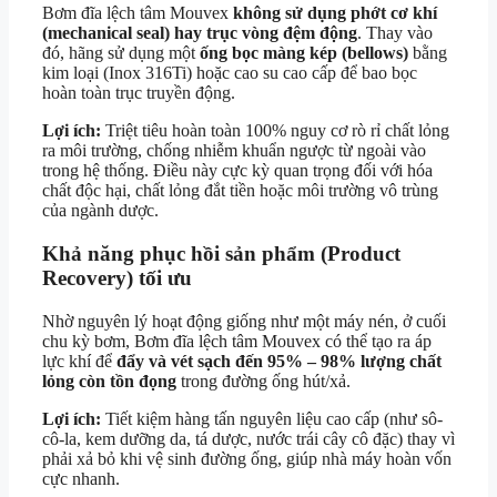
Bơm đĩa lệch tâm Mouvex
không sử dụng phớt cơ khí
(mechanical seal) hay trục vòng đệm động
. Thay vào
đó, hãng sử dụng một
ống bọc màng kép (bellows)
bằng
kim loại (Inox 316Ti) hoặc cao su cao cấp để bao bọc
hoàn toàn trục truyền động.
Lợi ích:
Triệt tiêu hoàn toàn 100% nguy cơ rò rỉ chất lỏng
ra môi trường, chống nhiễm khuẩn ngược từ ngoài vào
trong hệ thống. Điều này cực kỳ quan trọng đối với hóa
chất độc hại, chất lỏng đắt tiền hoặc môi trường vô trùng
của ngành dược.
Khả năng phục hồi sản phẩm (Product
Recovery) tối ưu
Nhờ nguyên lý hoạt động giống như một máy nén, ở cuối
chu kỳ bơm, Bơm đĩa lệch tâm Mouvex có thể tạo ra áp
lực khí để
đẩy và vét sạch đến 95% – 98% lượng chất
lỏng còn tồn đọng
trong đường ống hút/xả.
Lợi ích:
Tiết kiệm hàng tấn nguyên liệu cao cấp (như sô-
cô-la, kem dưỡng da, tá dược, nước trái cây cô đặc) thay vì
phải xả bỏ khi vệ sinh đường ống, giúp nhà máy hoàn vốn
cực nhanh.