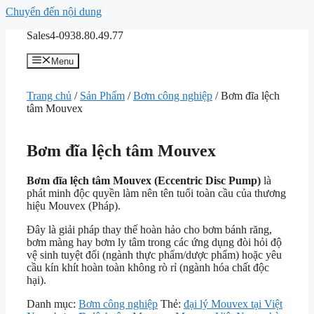
Chuyển đến nội dung
Sales4-0938.80.49.77
Menu
Trang chủ
/
Sản Phẩm
/
Bơm công nghiệp
/ Bơm đĩa lệch
tâm Mouvex
Bơm đĩa lệch tâm Mouvex
Bơm đĩa lệch tâm Mouvex (Eccentric Disc Pump)
là
phát minh độc quyền làm nên tên tuổi toàn cầu của thương
hiệu Mouvex (Pháp).
Đây là giải pháp thay thế hoàn hảo cho bơm bánh răng,
bơm màng hay bơm ly tâm trong các ứng dụng đòi hỏi độ
vệ sinh tuyệt đối (ngành thực phẩm/dược phẩm) hoặc yêu
cầu kín khít hoàn toàn không rò rỉ (ngành hóa chất độc
hại).
Danh mục:
Bơm công nghiệp
Thẻ:
đại lý Mouvex tại Việt