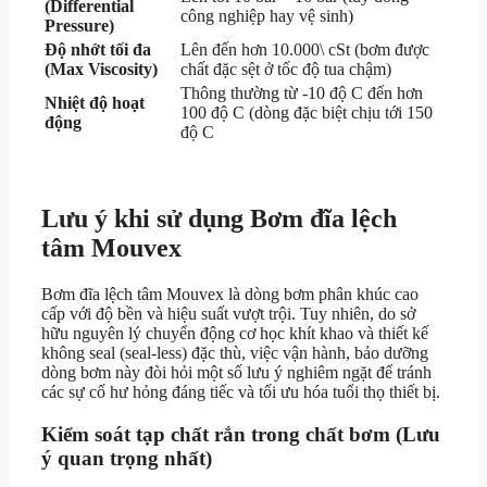
(Differential
công nghiệp hay vệ sinh)
Pressure)
Độ nhớt tối đa
Lên đến hơn
10.000\ cSt
(bơm được
(Max Viscosity)
chất đặc sệt ở tốc độ tua chậm)
Thông thường từ
-10 độ C
đến hơn
Nhiệt độ hoạt
100 độ C
(dòng đặc biệt chịu tới
150
động
độ C
Lưu ý khi sử dụng Bơm đĩa lệch
tâm Mouvex
Bơm đĩa lệch tâm Mouvex là dòng bơm phân khúc cao
cấp với độ bền và hiệu suất vượt trội. Tuy nhiên, do sở
hữu nguyên lý chuyển động cơ học khít khao và thiết kế
không seal (seal-less) đặc thù, việc vận hành, bảo dưỡng
dòng bơm này đòi hỏi một số lưu ý nghiêm ngặt để tránh
các sự cố hư hỏng đáng tiếc và tối ưu hóa tuổi thọ thiết bị.
Kiểm soát tạp chất rắn trong chất bơm (Lưu
ý quan trọng nhất)