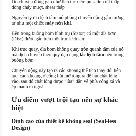
Do chuyển động gần như liên tục nên: pulsation rất thấp,
dòng chảy mượt, shear thấp
Nguyên lý đĩa lệch tâm mô phỏng chuyển động gần tương
tự như một chiếc
máy nén khí
.
Bên trong buồng bơm hình trụ (Stator) có một đĩa bơm
(Disc) được gắn trên một trục lệch tâm.
Khi trục quay, đĩa bơm không quay tròn quanh tâm của nó
mà dịch chuyển theo quỹ đạo dạng
lắc lệch tâm
bên trong
buồng bơm.
Chuyển động này tạo ra các khoang thể tích thay đổi liên
tục: các khoang ở cổng hút mở rộng ra để hút chất lỏng
vào, sau đó chất lỏng được “lùa” dần về phía cổng xả và
ép mạnh ra ngoài.
Ưu điểm vượt trội tạo nên sự khác
biệt
Đỉnh cao của thiết kế không seal (Seal-less
Design)