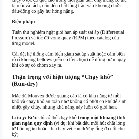
bị mỏi và rách, dẫn đến chất lỏng tràn vào khoang chứa
dầu/động cơ gây hư hỏng nặng.
Biện pháp:
Tuân thủ nghiêm ngặt giới hạn áp suất sai áp (Differential
Pressure) và tốc độ vòng quay (RPM) theo catalog của
từng model.
Cài đặt hệ thống cảm biến giám sát áp suất hoặc cảm biến
rò rỉ khoang bellows (nếu có tùy chọn) để dừng bơm ngay
khi có sự cố chớm xảy ra.
Thận trọng với hiện tượng “Chạy khô”
(Run-dry)
Mặc dù Mouvex được quảng cáo là có khả năng tự mồi
khô và chạy khô an toàn nhờ không có phớt cơ khí để sinh
nhiệt gây cháy, nhưng khả năng này luôn có giới hạn.
Lưu ý:
Bơm chỉ có thể chạy khô
trong một khoảng thời
gian ngắn quy định
(ví dụ: khi bắt đầu mồi hút chất lỏng
từ bồn ngầm hoặc khi chạy vét cạn đường ống ở cuối chu
kỳ).