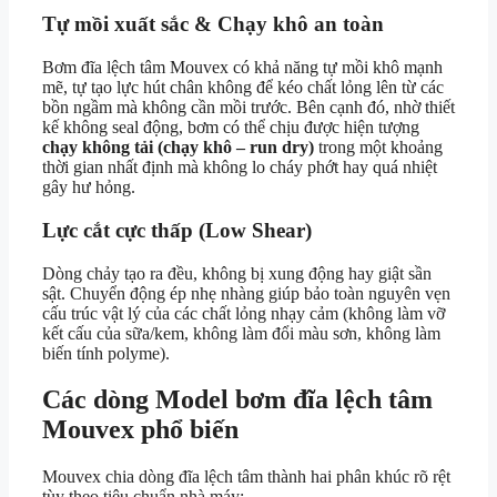
Tự mồi xuất sắc & Chạy khô an toàn
Bơm đĩa lệch tâm Mouvex có khả năng tự mồi khô mạnh
mẽ, tự tạo lực hút chân không để kéo chất lỏng lên từ các
bồn ngầm mà không cần mồi trước. Bên cạnh đó, nhờ thiết
kế không seal động, bơm có thể chịu được hiện tượng
chạy không tải (chạy khô – run dry)
trong một khoảng
thời gian nhất định mà không lo cháy phớt hay quá nhiệt
gây hư hỏng.
Lực cắt cực thấp (Low Shear)
Dòng chảy tạo ra đều, không bị xung động hay giật sần
sật. Chuyển động ép nhẹ nhàng giúp bảo toàn nguyên vẹn
cấu trúc vật lý của các chất lỏng nhạy cảm (không làm vỡ
kết cấu của sữa/kem, không làm đổi màu sơn, không làm
biến tính polyme).
Các dòng Model bơm đĩa lệch tâm
Mouvex phổ biến
Mouvex chia dòng đĩa lệch tâm thành hai phân khúc rõ rệt
tùy theo tiêu chuẩn nhà máy: