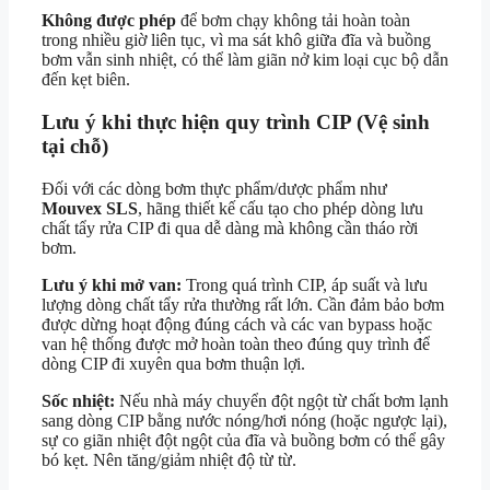
Không được phép
để bơm chạy không tải hoàn toàn
trong nhiều giờ liên tục, vì ma sát khô giữa đĩa và buồng
bơm vẫn sinh nhiệt, có thể làm giãn nở kim loại cục bộ dẫn
đến kẹt biên.
Lưu ý khi thực hiện quy trình CIP (Vệ sinh
tại chỗ)
Đối với các dòng bơm thực phẩm/dược phẩm như
Mouvex SLS
, hãng thiết kế cấu tạo cho phép dòng lưu
chất tẩy rửa CIP đi qua dễ dàng mà không cần tháo rời
bơm.
Lưu ý khi mở van:
Trong quá trình CIP, áp suất và lưu
lượng dòng chất tẩy rửa thường rất lớn. Cần đảm bảo bơm
được dừng hoạt động đúng cách và các van bypass hoặc
van hệ thống được mở hoàn toàn theo đúng quy trình để
dòng CIP đi xuyên qua bơm thuận lợi.
Sốc nhiệt:
Nếu nhà máy chuyển đột ngột từ chất bơm lạnh
sang dòng CIP bằng nước nóng/hơi nóng (hoặc ngược lại),
sự co giãn nhiệt đột ngột của đĩa và buồng bơm có thể gây
bó kẹt. Nên tăng/giảm nhiệt độ từ từ.