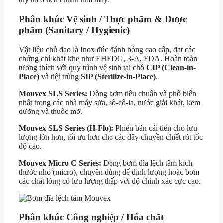
Phân khúc Vệ sinh / Thực phẩm & Dược
phẩm (Sanitary / Hygienic)
Vật liệu chủ đạo là Inox đúc đánh bóng cao cấp, đạt các
chứng chỉ khắt khe như EHEDG, 3-A, FDA. Hoàn toàn
tương thích với quy trình vệ sinh tại chỗ
CIP (Clean-in-
Place)
và tiệt trùng
SIP (Sterilize-in-Place)
.
Mouvex SLS Series:
Dòng bơm tiêu chuẩn và phổ biến
nhất trong các nhà máy sữa, sô-cô-la, nước giải khát, kem
dưỡng và thuốc mỡ.
Mouvex SLS Series (H-Flo):
Phiên bản cải tiến cho lưu
lượng lớn hơn, tối ưu hơn cho các dây chuyền chiết rót tốc
độ cao.
Mouvex Micro C Series:
Dòng bơm đĩa lệch tâm kích
thước nhỏ (micro), chuyên dùng để định lượng hoặc bơm
các chất lỏng có lưu lượng thấp với độ chính xác cực cao.
Phân khúc Công nghiệp / Hóa chất