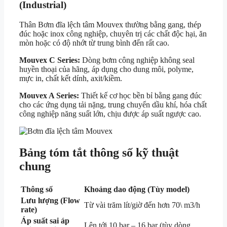
(Industrial)
Thân Bơm đĩa lệch tâm Mouvex thường bằng gang, thép
đúc hoặc inox công nghiệp, chuyên trị các chất độc hại, ăn
mòn hoặc có độ nhớt từ trung bình đến rất cao.
Mouvex C Series:
Dòng bơm công nghiệp không seal
huyền thoại của hãng, áp dụng cho dung môi, polyme,
mực in, chất kết dính, axit/kiềm.
Mouvex A Series:
Thiết kế cơ học bền bỉ bằng gang đúc
cho các ứng dụng tải nặng, trung chuyển dầu khí, hóa chất
công nghiệp năng suất lớn, chịu được áp suất ngược cao.
Bảng tóm tắt thông số kỹ thuật
chung
Thông số
Khoảng dao động (Tùy model)
Lưu lượng (Flow
Từ vài trăm lít/giờ đến hơn
70\ m3/h
rate)
Áp suất sai áp
Lên tới 10 bar – 16 bar (tùy dòng