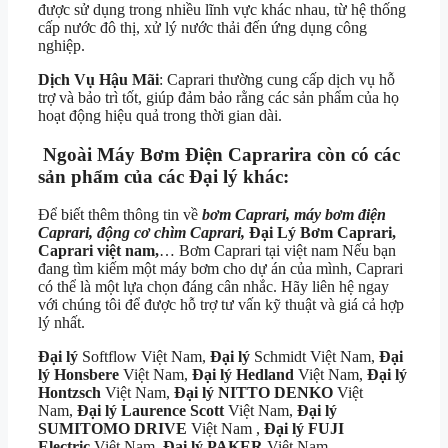
được sử dụng trong nhiều lĩnh vực khác nhau, từ hệ thống
cấp nước đô thị, xử lý nước thải đến ứng dụng công
nghiệp.
Dịch Vụ Hậu Mãi
: Caprari thường cung cấp dịch vụ hỗ
trợ và bảo trì tốt, giúp đảm bảo rằng các sản phẩm của họ
hoạt động hiệu quả trong thời gian dài.
Ngoài Máy Bơm Điện Caprarira còn có các
sản phẩm của các Đại lý khác:
Để biết thêm thông tin về
bơm Caprari, máy bơm điện
Caprari, động cơ chìm Caprari,
Đại Lý Bơm Caprari,
Caprari việt nam,
… Bơm Caprari tại việt nam Nếu bạn
đang tìm kiếm một máy bơm cho dự án của mình, Caprari
có thể là một lựa chọn đáng cân nhắc. Hãy liên hệ ngay
với chúng tôi để được hỗ trợ tư vấn kỹ thuật và giá cả hợp
lý nhất.
Đại lý
Softflow Việt Nam,
Đại lý
Schmidt Việt Nam,
Đại
lý Honsbere
Việt Nam,
Đại lý Hedland
Việt Nam,
Đại lý
Hontzsch
Việt Nam,
Đại lý NITTO DENKO
Việt
Nam,
Đại lý Laurence Scott
Việt Nam,
Đại lý
SUMITOMO DRIVE
Việt Nam ,
Đại lý FUJI
Electric
Việt Nam,
Đại lý PAKER
Việt Nam.