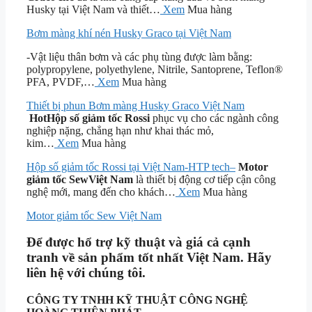
Husky tại Việt Nam và thiết…
Xem
Mua hàng
Bơm màng khí nén Husky Graco tại Việt Nam
-Vật liệu thân bơm và các phụ tùng được làm bằng:
polypropylene, polyethylene, Nitrile, Santoprene, Teflon®
PFA, PVDF,…
Xem
Mua hàng
Thiết bị phun Bơm màng Husky Graco Việt Nam
Hot
Hộp số giảm tốc Rossi
phục vụ cho các ngành công
nghiệp nặng, chẳng hạn như khai thác mỏ,
kim…
Xem
Mua hàng
Hộp số giảm tốc Rossi tại Việt Nam-HTP tech–
Motor
giảm tốc Sew
Việt Nam
là thiết bị động cơ tiếp cận công
nghệ mới, mang đến cho khách…
Xem
Mua hàng
Motor giảm tốc Sew Việt Nam
Để được hổ trợ kỹ thuật và giá cả cạnh
tranh về sản phẩm tốt nhất Việt Nam. Hãy
liên hệ với chúng tôi.
CÔNG TY TNHH KỸ THUẬT
CÔNG NGHỆ