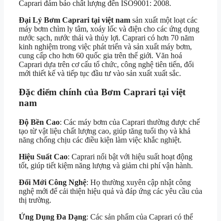
Caprari đảm bảo chất lượng đến ISO9001: 2008.
Đại Lý Bơm Caprari tại việt nam
sản xuất một loạt các
máy bơm chìm ly tâm, xoáy lốc và điện cho các ứng dụng
nước sạch, nước thải và thủy lợi. Caprari có hơn 70 năm
kinh nghiệm trong việc phát triển và sản xuất máy bơm,
cung cấp cho hơn 60 quốc gia trên thế giới. Văn hoá
Caprari dựa trên cơ cấu tổ chức, công nghệ tiên tiến, đổi
mới thiết kế và tiếp tục đầu tư vào sản xuất xuất sắc.
Đặc điểm chính của Bơm Caprari tại việt
nam
Độ Bền Cao
: Các máy bơm của Caprari thường được chế
tạo từ vật liệu chất lượng cao, giúp tăng tuổi thọ và khả
năng chống chịu các điều kiện làm việc khắc nghiệt.
Hiệu Suất Cao
: Caprari nổi bật với hiệu suất hoạt động
tốt, giúp tiết kiệm năng lượng và giảm chi phí vận hành.
Đổi Mới Công Nghệ
: Họ thường xuyên cập nhật công
nghệ mới để cải thiện hiệu quả và đáp ứng các yêu cầu của
thị trường.
Ứng Dụng Đa Dạng
: Các sản phẩm của Caprari có thể