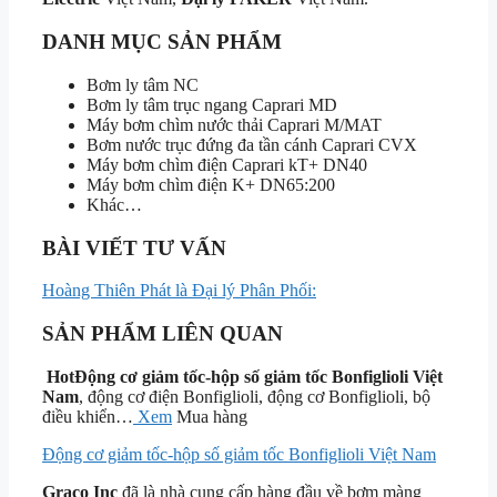
DANH MỤC SẢN PHẨM
Bơm ly tâm NC
Bơm ly tâm trục ngang Caprari MD
Máy bơm chìm nước thải Caprari M/MAT
Bơm nước trục đứng đa tần cánh Caprari CVX
Máy bơm chìm điện Caprari kT+ DN40
Máy bơm chìm điện K+ DN65:200
Khác…
BÀI VIẾT TƯ VẤN
Hoàng Thiên Phát là Đại lý Phân Phối:
SẢN PHẨM LIÊN QUAN
Hot
Động cơ giảm tốc-hộp số giảm tốc Bonfiglioli Việt
Nam
, động cơ điện Bonfiglioli, động cơ Bonfiglioli, bộ
điều khiển…
Xem
Mua hàng
Động cơ giảm tốc-hộp số giảm tốc Bonfiglioli Việt Nam
Graco Inc
đã là nhà cung cấp hàng đầu về bơm màng