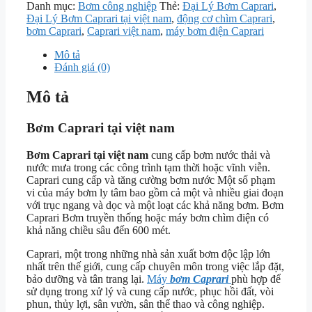
Danh mục:
Bơm công nghiệp
Thẻ:
Đại Lý Bơm Caprari
,
Đại Lý Bơm Caprari tại việt nam
,
động cơ chìm Caprari
,
bơm Caprari
,
Caprari việt nam
,
máy bơm điện Caprari
Mô tả
Đánh giá (0)
Mô tả
Bơm Caprari tại việt nam
Bơm Caprari tại việt nam
cung cấp bơm nước thải và
nước mưa trong các công trình tạm thời hoặc vĩnh viễn.
Caprari cung cấp và tăng cường bơm nước Một số phạm
vi của máy bơm ly tâm bao gồm cả một và nhiều giai đoạn
với trục ngang và dọc và một loạt các khả năng bơm. Bơm
Caprari Bơm truyền thống hoặc máy bơm chìm điện có
khả năng chiều sâu đến 600 mét.
Caprari, một trong những nhà sản xuất bơm độc lập lớn
nhất trên thế giới, cung cấp chuyên môn trong việc lắp đặt,
bảo dưỡng và tân trang lại.
Máy
bơm Caprari
phù hợp để
sử dụng trong xử lý và cung cấp nước, phục hồi đất, vòi
phun, thủy lợi, sân vườn, sân thể thao và công nghiệp.