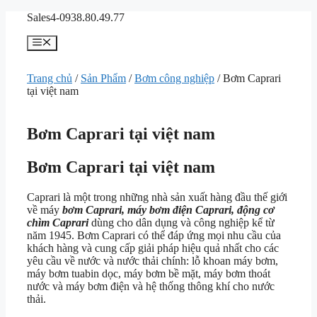
Chuyển
Sales4-0938.80.49.77
đến
nội
Menu
dung
Trang chủ
/
Sản Phẩm
/
Bơm công nghiệp
/ Bơm Caprari
tại việt nam
Bơm Caprari tại việt nam
Bơm Caprari tại việt nam
Caprari là một trong những nhà sản xuất hàng đầu thế giới
về máy
bơm Caprari, máy bơm điện Caprari, động cơ
chìm Caprari
dùng cho dân dụng và công nghiệp kể từ
năm 1945. Bơm Caprari có thể đáp ứng mọi nhu cầu của
khách hàng và cung cấp giải pháp hiệu quả nhất cho các
yêu cầu về nước và nước thải chính: lỗ khoan máy bơm,
máy bơm tuabin dọc, máy bơm bề mặt, máy bơm thoát
nước và máy bơm điện và hệ thống thông khí cho nước
thải.