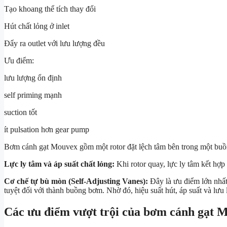
Tạo khoang thể tích thay đổi
Hút chất lỏng ở inlet
Đẩy ra outlet với lưu lượng đều
Ưu điểm:
lưu lượng ổn định
self priming mạnh
suction tốt
ít pulsation hơn gear pump
Bơm cánh gạt Mouvex gồm một rotor đặt lệch tâm bên trong một buồng 
Lực ly tâm và áp suất chất lỏng:
Khi rotor quay, lực ly tâm kết hợp
Cơ chế tự bù mòn (Self-Adjusting Vanes):
Đây là ưu điểm lớn nhất.
tuyệt đối với thành buồng bơm. Nhờ đó, hiệu suất hút, áp suất và lư
Các ưu điểm vượt trội của bơm cánh gạt 