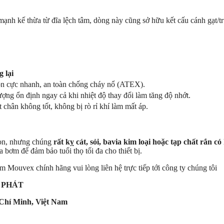
h kế thừa từ đĩa lệch tâm, dòng này cũng sở hữu kết cấu cánh gạt/t
 lại
n cực nhanh, an toàn chống cháy nổ (ATEX).
ượng ổn định ngay cả khi nhiệt độ thay đổi làm tăng độ nhớt.
 chân không tốt, không bị rò rỉ khí làm mất áp.
mòn, nhưng chúng
rất kỵ cát, sỏi, bavia kim loại hoặc tạp chất rắn có
 bơm để đảm bảo tuổi thọ tối đa cho thiết bị.
m Mouvex chính hãng vui lòng liên hệ trực tiếp tới công ty chúng tôi
 PHÁT
Chí Minh, Việt Nam