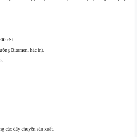
900 cSt.
ường Bitumen, hắc ín).
p.
ng các dây chuyền sản xuất.