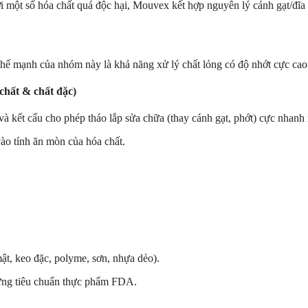
 một số hóa chất quá độc hại, Mouvex kết hợp nguyên lý cánh gạt/đĩa lệ
hế mạnh của nhóm này là khả năng xử lý chất lỏng có độ nhớt cực cao 
hất & chất đặc)
và kết cấu cho phép tháo lắp sửa chữa (thay cánh gạt, phớt) cực nhan
vào tính ăn mòn của hóa chất.
ật, keo đặc, polyme, sơn, nhựa dẻo).
ứng tiêu chuẩn thực phẩm FDA.