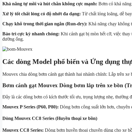
Khả năng tự mồi và hút chân không cực mạnh:
Bơm có khả năng t
Xử lý tốt chất lỏng có độ nhớt đa dạng:
Từ chất lỏng loãng, dễ bay 
Chạy khô trong thời gian ngắn (Run-dry):
Khả năng chạy không tải
Bảo trì cực kỳ nhanh chóng:
Khi cánh gạt bị mòn hết cỡ, việc thay 
đường ống.
Các dòng Model phổ biến và Ứng dụng thự
Mouvex chia dòng bơm cánh gạt thành hai nhánh chính: Lắp trên xe bồ
Bơm cánh gạt Mouvex Dòng bơm lắp trên xe bồn (T
Đây là các dòng bơm có kích thước tối ưu, trọng lượng nhẹ, thường 
Mouvex P Series (P60, P80):
Dòng bơm công suất lớn hơn, chuyên dù
Dòng Mouvex CC8 Series (Huyền thoại xe bồn)
Mouvex CC8 Series:
Dòng bơm huyền thoại chuyên dùng cho xe bồn ch