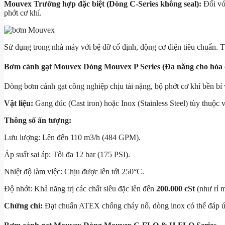
Mouvex Trường hợp đặc biệt (Dòng C-Series không seal):
Đối với
phớt cơ khí.
Sử dụng trong nhà máy với bệ đỡ cố định, động cơ điện tiêu chuẩn. T
Bơm cánh gạt Mouvex Dòng Mouvex P Series (Đa năng cho hóa c
Dòng bơm cánh gạt công nghiệp chịu tải nặng, bộ phớt cơ khí bền bỉ 
Vật liệu:
Gang đúc (Cast iron) hoặc Inox (Stainless Steel) tùy thuộc 
Thông số ấn tượng:
Lưu lượng: Lên đến 110
m3/h
(484 GPM).
Áp suất sai áp: Tối đa 12 bar (175 PSI).
Nhiệt độ làm việc: Chịu được lên tới 250°C.
Độ nhớt: Khả năng trị các chất siêu đặc lên đến
200.000 cSt
(như rỉ m
Chứng chỉ:
Đạt chuẩn ATEX chống cháy nổ, dòng inox có thể đáp 