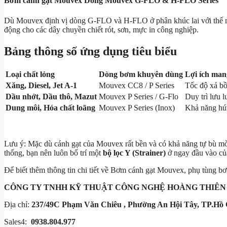
Bơm cánh gạt Mouvex Dòng Mouvex G-FLO & H-FLO Series
Dù Mouvex định vị dòng G-FLO và H-FLO ở phân khúc lai với thế mạn
động cho các dây chuyền chiết rót, sơn, mực in công nghiệp.
Bảng thông số ứng dụng tiêu biểu
Loại chất lỏng
Dòng bơm khuyên dùng
Lợi ích mang
Xăng, Diesel, Jet A-1
Mouvex CC8 / P Series
Tốc độ xả bồ
Dầu nhớt, Dầu thô, Mazut
Mouvex P Series / G-Flo
Duy trì lưu l
Dung môi, Hóa chất loãng
Mouvex P Series (Inox)
Khả năng hút
Lưu ý: Mặc dù cánh gạt của Mouvex rất bền và có khả năng tự bù 
thống, bạn nên luôn bố trí một
bộ lọc Y (Strainer)
ở ngay đầu vào của
Để biết thêm thông tin chi tiết về Bơm cánh gạt Mouvex, phụ tùng bơ
CÔNG TY TNHH KỸ THUẬT
CÔNG NGHỆ HOÀNG THIÊN
Địa chỉ:
237/49C Phạm Văn Chiêu , Phường An Hội Tây, TP.Hồ 
Sales4:
0938.804.977