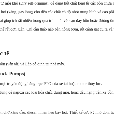
ự mồi khô (Dry self-priming), dễ dàng hút chất lỏng từ các bồn chứ
hơi (xăng, gas lỏng) cho đến các chất có độ nhớt trung bình và cao (dầu
 giúp ích rất nhiều trong quá trình hút vét cạn đáy bồn hoặc đường ố
thế rất đơn giản. Chỉ cần tháo nắp bên hông bơm, rút cánh gạt cũ ra v
c tế
n (vận tải) và Lắp cố định tại nhà máy.
ruck Pumps)
được truyền động bằng trục PTO của xe tải hoặc motor thủy lực.
ng để nạp/xả các loại hóa chất, dung môi, hoặc dầu nặng trên xe bồn
ở xăng dầu, diesel, nhiên liệu bay hơi. Thiết kế cực kỳ nhỏ gọn, tíc