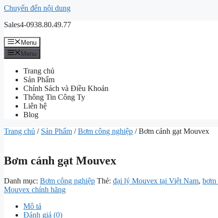
Chuyển đến nội dung
Sales4-0938.80.49.77
Menu
Menu
Trang chủ
Sản Phẩm
Chính Sách và Điều Khoản
Thông Tin Công Ty
Liên hệ
Blog
Trang chủ
/
Sản Phẩm
/
Bơm công nghiệp
/ Bơm cánh gạt Mouvex
Bơm cánh gạt Mouvex
Danh mục:
Bơm công nghiệp
Thẻ:
đại lý Mouvex tại Việt Nam
,
bơm 
Mouvex chính hãng
Mô tả
Đánh giá (0)