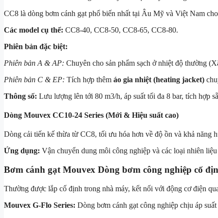
CC8 là dòng bơm cánh gạt phổ biến nhất tại Âu Mỹ và Việt Nam cho 
Các model cụ thể:
CC8-40, CC8-50, CC8-65, CC8-80.
Phiên bản đặc biệt:
Phiên bản A & AP:
Chuyên cho sản phẩm sạch ở nhiệt độ thường (Xăng
Phiên bản C & EP:
Tích hợp thêm
áo gia nhiệt (heating jacket)
chuy
Thông số:
Lưu lượng lên tới 80
m3/h
, áp suất tối đa 8 bar, tích hợp
Dòng Mouvex CC10-24 Series (Mới & Hiệu suất cao)
Dòng cải tiến kế thừa từ CC8, tối ưu hóa hơn về độ ồn và khả năng hú
Ứng dụng:
Vận chuyển dung môi công nghiệp và các loại nhiên liệu s
Bơm cánh gạt Mouvex Dòng bơm công nghiệp cố định
Thường được lắp cố định trong nhà máy, kết nối với động cơ điện qu
Mouvex G-Flo Series:
Dòng bơm cánh gạt công nghiệp chịu áp suất c