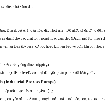
xe xitec chở xăng dầu.
, Diesel, Jet A-1, dầu hỏa, dầu nhớt nhẹ). Độ nhớt tối đa từ 40 đến 
ên dùng cho các chất lỏng nóng hoặc đậm đặc (Dầu nặng FO, nhựa đ
 sẵn van an toàn (Bypass) cơ học hoặc khí nén bảo vệ bơm khi bị nghẹt á
t kiệt đường ống (line-stripping).
inh học (Biodiesel), các loại dầu gốc phân phối khối lượng lớn.
 (Industrial Process Pumps)
a khớp nối hoặc dây đai truyền động.
ao, chuyên dùng để trung chuyển hóa chất, chất dẻo, sơn, keo dán tro