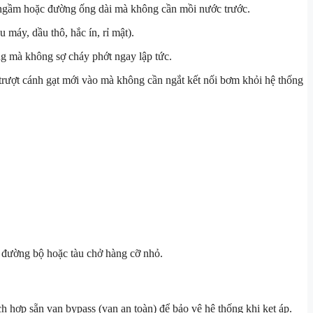
a ngầm hoặc đường ống dài mà không cần mồi nước trước.
 máy, dầu thô, hắc ín, rỉ mật).
ng mà không sợ cháy phớt ngay lập tức.
à trượt cánh gạt mới vào mà không cần ngắt kết nối bơm khỏi hệ thống
 đường bộ hoặc tàu chở hàng cỡ nhỏ.
h hợp sẵn van bypass (van an toàn) để bảo vệ hệ thống khi kẹt áp.