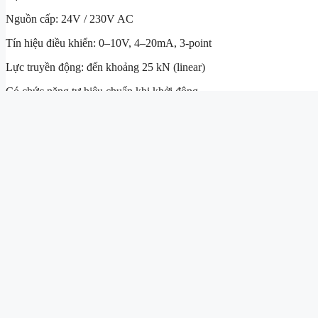
Nguồn cấp: 24V / 230V AC
Tín hiệu điều khiển: 0–10V, 4–20mA, 3-point
Lực truyền động: đến khoảng 25 kN (linear)
Có chức năng tự hiệu chuẩn khi khởi động
Có thể gắn trực tiếp lên van điều khiển
Ưu điểm:
Điều khiển chính xác cao
Dễ tích hợp PLC/DCS
Bảo trì thấp
Ứng dụng:
HVAC tòa nhà
Nhà máy nhiệt điện
Hệ thống nước nóng/lạnh