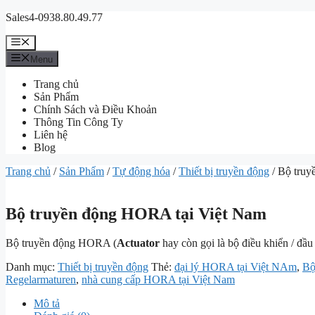
Chuyển
Sales4-0938.80.49.77
đến
nội
Menu
dung
Menu
Trang chủ
Sản Phẩm
Chính Sách và Điều Khoản
Thông Tin Công Ty
Liên hệ
Blog
Trang chủ
/
Sản Phẩm
/
Tự động hóa
/
Thiết bị truyền động
/ Bộ truy
Bộ truyền động HORA tại Việt Nam
Bộ truyền động HORA (
Actuator
hay còn gọi là bộ điều khiển / đầu
Danh mục:
Thiết bị truyền động
Thẻ:
đại lý HORA tại Việt NAm
,
Bộ
Regelarmaturen
,
nhà cung cấp HORA tại Việt Nam
Mô tả