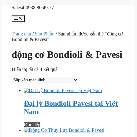
Chuyển
Sales4-0938.80.49.77
đến
nội
Menu
dung
Trang chủ
/
Sản Phẩm
/ Sản phẩm được gắn thẻ “động cơ
Bondioli & Pavesi”
động cơ Bondioli & Pavesi
Hiển thị tất cả 4 kết quả
Đại lý Bondioli Pavesi tại Việt
Nam
Đọc tiếp