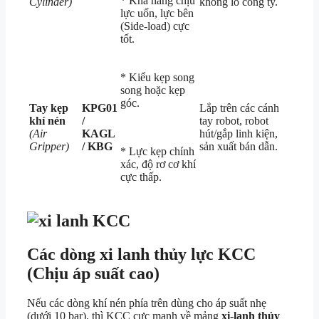
* Khả năng chịu
Cylinder)
không lo cong ty.
lực uốn, lực bên
(Side-load) cực
tốt.
* Kiểu kẹp song
song hoặc kẹp
góc.
Tay kẹp
KPG01
Lắp trên các cánh
khí nén
/
tay robot, robot
(Air
KAGL
hút/gắp linh kiện,
Gripper)
/ KBG
sản xuất bán dẫn.
* Lực kẹp chính
xác, độ rơ cơ khí
cực thấp.
Các dòng xi lanh thủy lực KCC
(Chịu áp suất cao)
Nếu các dòng khí nén phía trên dùng cho áp suất nhẹ
(dưới 10 bar), thì KCC cực mạnh về mảng
xi-lanh thủy