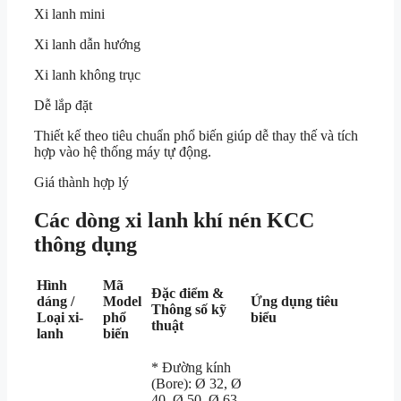
Xi lanh mini
Xi lanh dẫn hướng
Xi lanh không trục
Dễ lắp đặt
Thiết kế theo tiêu chuẩn phổ biến giúp dễ thay thế và tích
hợp vào hệ thống máy tự động.
Giá thành hợp lý
Các dòng xi lanh khí nén KCC
thông dụng
Hình
Mã
Đặc điểm &
dáng /
Model
Ứng dụng tiêu
Thông số kỹ
Loại xi-
phổ
biểu
thuật
lanh
biến
* Đường kính
(Bore):
Ø
32, Ø
40, Ø 50, Ø 63,