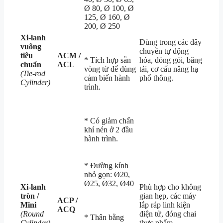
Ø 80, Ø 100, Ø
125, Ø 160, Ø
200, Ø 250
Xi-lanh
Dùng trong các dây
vuông
chuyền tự động
tiêu
ACM /
* Tích hợp sẵn
hóa, đóng gói, băng
chuẩn
ACL
vòng từ để dùng
tải, cơ cấu nâng hạ
(Tie-rod
cảm biến hành
phổ thông.
Cylinder)
trình.
* Có giảm chấn
khí nén ở 2 đầu
hành trình.
* Đường kính
nhỏ gọn:
Ø20,
Ø25, Ø32, Ø40
Xi-lanh
Phù hợp cho không
tròn /
gian hẹp, các máy
ACP /
Mini
lắp ráp linh kiện
ACQ
(Round
điện tử, đóng chai
* Thân bằng
Cylinder)
thực phẩm.