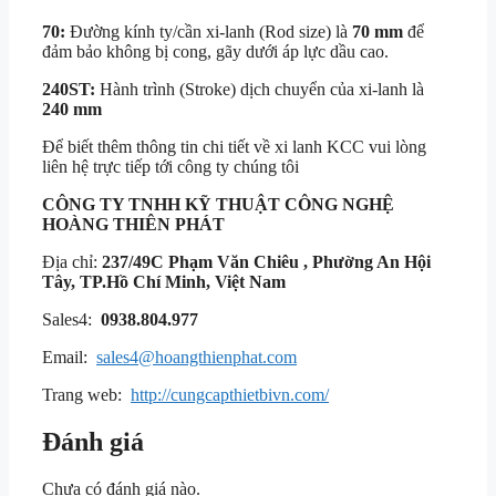
70:
Đường kính ty/cần xi-lanh (Rod size) là
70 mm
để
đảm bảo không bị cong, gãy dưới áp lực dầu cao.
240ST:
Hành trình (Stroke) dịch chuyển của xi-lanh là
240 mm
Để biết thêm thông tin chi tiết về xi lanh KCC vui lòng
liên hệ trực tiếp tới công ty chúng tôi
CÔNG TY TNHH KỸ THUẬT
CÔNG NGHỆ
HOÀNG THIÊN PHÁT
Địa chỉ:
237/49C Phạm Văn Chiêu , Phường An Hội
Tây, TP.Hồ Chí Minh, Việt Nam
Sales4:
0938.804.977
Email:
sales4@hoangthienphat.com
Trang web:
http://cungcapthietbivn.com/
Đánh giá
Chưa có đánh giá nào.