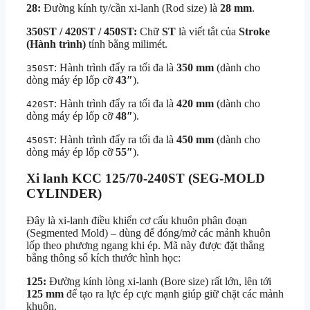
28:
Đường kính ty/cần xi-lanh (Rod size) là
28 mm
.
350ST / 420ST / 450ST:
Chữ
ST
là viết tắt của
Stroke
(Hành trình)
tính bằng milimét.
: Hành trình đẩy ra tối đa là
350 mm
(dành cho
350ST
dòng máy ép lốp cỡ
43″
).
: Hành trình đẩy ra tối đa là
420 mm
(dành cho
420ST
dòng máy ép lốp cỡ
48″
).
: Hành trình đẩy ra tối đa là
450 mm
(dành cho
450ST
dòng máy ép lốp cỡ
55″
).
Xi lanh KCC 125/70-240ST (SEG-MOLD
CYLINDER)
Đây là xi-lanh điều khiển cơ cấu khuôn phân đoạn
(Segmented Mold) – dùng để đóng/mở các mảnh khuôn
lốp theo phương ngang khi ép. Mã này được đặt thẳng
bằng thông số kích thước hình học:
125:
Đường kính lòng xi-lanh (Bore size) rất lớn, lên tới
125 mm
để tạo ra lực ép cực mạnh giúp giữ chặt các mảnh
khuôn.