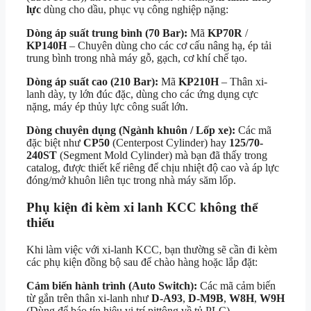
lực
dùng cho dầu, phục vụ công nghiệp nặng:
Dòng áp suất trung bình (70 Bar):
Mã
KP70R
/
KP140H
– Chuyên dùng cho các cơ cấu nâng hạ, ép tải
trung bình trong nhà máy gỗ, gạch, cơ khí chế tạo.
Dòng áp suất cao (210 Bar):
Mã
KP210H
– Thân xi-
lanh dày, ty lớn đúc đặc, dùng cho các ứng dụng cực
nặng, máy ép thủy lực công suất lớn.
Dòng chuyên dụng (Ngành khuôn / Lốp xe):
Các mã
đặc biệt như
CP50
(Centerpost Cylinder) hay
125/70-
240ST
(Segment Mold Cylinder) mà bạn đã thấy trong
catalog, được thiết kế riêng để chịu nhiệt độ cao và áp lực
đóng/mở khuôn liên tục trong nhà máy săm lốp.
Phụ kiện đi kèm xi lanh KCC không thể
thiếu
Khi làm việc với xi-lanh KCC, bạn thường sẽ cần đi kèm
các phụ kiện đồng bộ sau để chào hàng hoặc lắp đặt:
Cảm biến hành trình (Auto Switch):
Các mã cảm biến
từ gắn trên thân xi-lanh như
D-A93
,
D-M9B
,
W8H
,
W9H
(Dùng để báo tín hiệu vị trí pittông về tủ PLC).