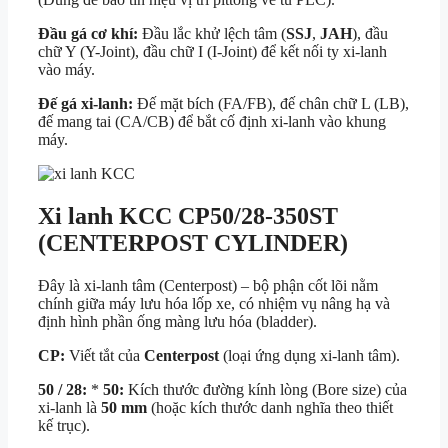
Đầu gá cơ khí:
Đầu lắc khử lệch tâm (
SSJ
,
JAH
), đầu
chữ Y (Y-Joint), đầu chữ I (I-Joint) để kết nối ty xi-lanh
vào máy.
Đế gá xi-lanh:
Đế mặt bích (FA/FB), đế chân chữ L (LB),
đế mang tai (CA/CB) để bắt cố định xi-lanh vào khung
máy.
Xi lanh KCC CP50/28-350ST
(CENTERPOST CYLINDER)
Đây là xi-lanh tâm (Centerpost) – bộ phận cốt lõi nằm
chính giữa máy lưu hóa lốp xe, có nhiệm vụ nâng hạ và
định hình phần ống màng lưu hóa (bladder).
CP:
Viết tắt của
Centerpost
(loại ứng dụng xi-lanh tâm).
50 / 28:
*
50:
Kích thước đường kính lòng (Bore size) của
xi-lanh là
50 mm
(hoặc kích thước danh nghĩa theo thiết
kế trục).