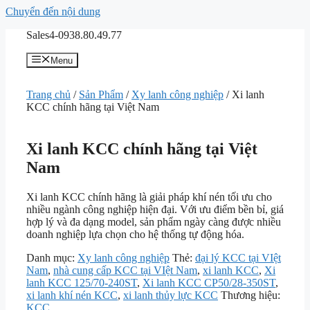
Chuyển đến nội dung
Sales4-0938.80.49.77
Menu
Trang chủ
/
Sản Phẩm
/
Xy lanh công nghiệp
/ Xi lanh
KCC chính hãng tại Việt Nam
Xi lanh KCC chính hãng tại Việt
Nam
Xi lanh KCC chính hãng là giải pháp khí nén tối ưu cho
nhiều ngành công nghiệp hiện đại. Với ưu điểm bền bỉ, giá
hợp lý và đa dạng model, sản phẩm ngày càng được nhiều
doanh nghiệp lựa chọn cho hệ thống tự động hóa.
Danh mục:
Xy lanh công nghiệp
Thẻ:
đại lý KCC tại VIệt
Nam
,
nhà cung cấp KCC tại VIệt Nam
,
xi lanh KCC
,
Xi
lanh KCC 125/70-240ST
,
Xi lanh KCC CP50/28-350ST
,
xi lanh khí nén KCC
,
xi lanh thủy lực KCC
Thương hiệu:
KCC