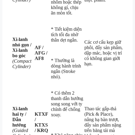
nhôm hoặc thép
không gỉ, chịu
ăn mòn tốt.
* Tiết kiệm diện
tích tối đa nhờ
Xi-lanh
thân dẹt ngắn.
Các cơ cấu kẹp giữ
nhỏ gọn /
AF /
phôi, đẩy sản phẩm,
Xi-lanh
AFG /
dập mác, hoặc vị trí
bo góc
AF8
có không gian giới
* Thường là
(Compact
hạn.
dòng hành trình
Cylinder)
ngắn (Stroke
nhỏ).
* Có thêm 2
thanh dẫn hướng
song song với ty
Xi-lanh
Thao tác gắp-thả
chính để chống
hai ty /
KTXF
(Pick & Place),
xoay.
Dẫn
/
nâng hạ bàn trượt,
hướng
KTXS
đẩy sản phẩm nặng
(Guided
/ KRQ
trên băng tải mà