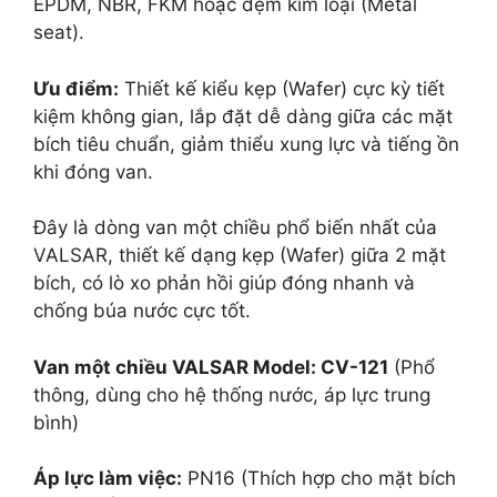
EPDM, NBR, FKM hoặc đệm kim loại (Metal
seat).
Ưu điểm:
Thiết kế kiểu kẹp (Wafer) cực kỳ tiết
kiệm không gian, lắp đặt dễ dàng giữa các mặt
bích tiêu chuẩn, giảm thiểu xung lực và tiếng ồn
khi đóng van.
Đây là dòng van một chiều phổ biến nhất của
VALSAR, thiết kế dạng kẹp (Wafer) giữa 2 mặt
bích, có lò xo phản hồi giúp đóng nhanh và
chống búa nước cực tốt.
Van một chiều VALSAR
Model: CV-121
(Phổ
thông, dùng cho hệ thống nước, áp lực trung
bình)
Áp lực làm việc:
PN16 (Thích hợp cho mặt bích