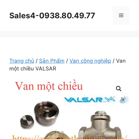
Chuyển
đến
Sales4-0938.80.49.77
Menu
nội
dung
Trang chủ
/
Sản Phẩm
/
Van công nghiệp
/ Van
một chiều VALSAR