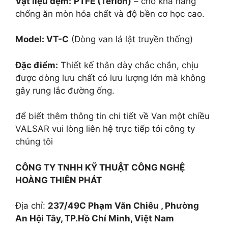
Vật liệu đệm:
PTFE (Teflon)
– cho khả năng
chống ăn mòn hóa chất và độ bền cơ học cao.
Model: VT-C
(Dòng van lá lật truyền thống)
Đặc điểm:
Thiết kế thân dày chắc chắn, chịu
được dòng lưu chất có lưu lượng lớn mà không
gây rung lắc đường ống.
để biết thêm thông tin chi tiết về Van một chiều
VALSAR vui lòng liên hệ trực tiếp tới công ty
chúng tôi
CÔNG TY TNHH KỸ THUẬT
CÔNG NGHỆ
HOÀNG THIÊN PHÁT
Địa chỉ:
237/49C Phạm Văn Chiêu , Phường
An Hội Tây, TP.Hồ Chí Minh, Việt Nam