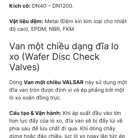
Kích cỡ:
DN40 – DN1200.
Vật liệu đệm:
Metal (Đệm kín kim loại cho nhiệt
độ cao), EPDM, NBR, FKM.
Van một chiều dạng đĩa lo
xo (Wafer Disc Check
Valves)
Dòng
Van một chiều VALSAR
này sử dụng một
đĩa van tròn được định vị và ép phẳng bởi một
lò xo xoắn đồng trục.
Cấu tạo & Vận hành:
Khi áp suất đầu vào lớn
hơn lực đẩy của lò xo, đĩa van sẽ bị đẩy lùi về
phía sau để lưu chất đi qua. Khi dòng chảy
dừng hoặc đảo chiều, lực lò xo ngay lập tức ép