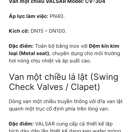
Van một chiều VALSAR
Model: CV-304
Áp lực làm việc:
PN40.
Kích cỡ:
DN15 – DN100.
Đặc điểm:
Toàn bộ bằng inox với
Đệm kín kim
loại (Metal seat)
, chuyên dụng cho môi trường
hơi nóng chịu nhiệt và áp suất cao.
Van một chiều lá lật (Swing
Check Valves / Clapet)
Dòng van một chiều truyền thống với đĩa van lật
quanh một trục cố định phía trên lòng van.
Đặc điểm:
VALSAR cung cấp cả thiết kế lắp
bích dày dặn lẫn thiết kế dạng kẹp wafer mỏng