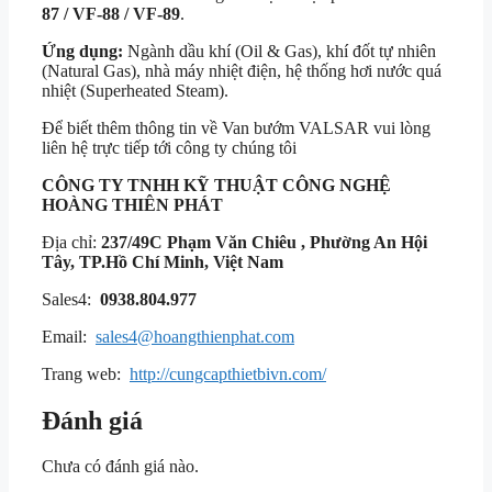
87 / VF-88 / VF-89
.
Ứng dụng:
Ngành dầu khí (Oil & Gas), khí đốt tự nhiên
(Natural Gas), nhà máy nhiệt điện, hệ thống hơi nước quá
nhiệt (Superheated Steam).
Để biết thêm thông tin về Van bướm VALSAR vui lòng
liên hệ trực tiếp tới công ty chúng tôi
CÔNG TY TNHH KỸ THUẬT
CÔNG NGHỆ
HOÀNG THIÊN PHÁT
Địa chỉ:
237/49C Phạm Văn Chiêu , Phường An Hội
Tây, TP.Hồ Chí Minh, Việt Nam
Sales4:
0938.804.977
Email:
sales4@hoangthienphat.com
Trang web:
http://cungcapthietbivn.com/
Đánh giá
Chưa có đánh giá nào.