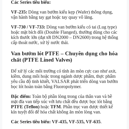
Các Series tiêu biểu:
VF-235:
Dòng van bướm kiểu kẹp (Wafer) thông dụng,
vận hành bằng tay gạt hoặc tay quay vô lăng.
VF-730 / VF-733:
Dòng van bướm kiểu có tai (Lug type)
hoặc mặt bích đôi (Double Flanged), thường dùng cho các
kích thước lớn (đạt tới DN2000 – DN2600) trong hệ thống
cấp thoát nước, xử lý nước thải.
Van bướm lót PTFE – Chuyên dụng cho hóa
chất (PTFE Lined Valves)
Để xử lý các môi trường có tính ăn mòn cực cao như axit,
kiềm, dung môi hoặc trong ngành dược phẩm, thực phẩm
yêu cầu độ tinh khiết, VALSAR phát triển dòng van bướm
bọc lót hoàn toàn bằng Fluoropolymer.
Đặc điểm:
Toàn bộ phần lòng trong của thân van và bề
mặt đĩa van tiếp xúc với lưu chất đều được bọc lót bằng
PTFE (Teflon)
hoặc
TFM
. Phần trục van được thiết kế
kín tuyệt đối để hóa chất không ăn mòn lòng van.
Các Series tiêu biểu:
VF-435, VF-535, VF-635
.