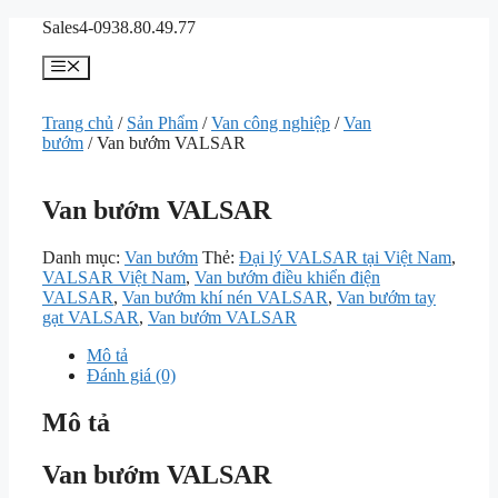
Chuyển
Sales4-0938.80.49.77
đến
nội
Menu
dung
Trang chủ
/
Sản Phẩm
/
Van công nghiệp
/
Van
bướm
/ Van bướm VALSAR
Van bướm VALSAR
Danh mục:
Van bướm
Thẻ:
Đại lý VALSAR tại Việt Nam
,
VALSAR Việt Nam
,
Van bướm điều khiển điện
VALSAR
,
Van bướm khí nén VALSAR
,
Van bướm tay
gạt VALSAR
,
Van bướm VALSAR
Mô tả
Đánh giá (0)
Mô tả
Van bướm VALSAR