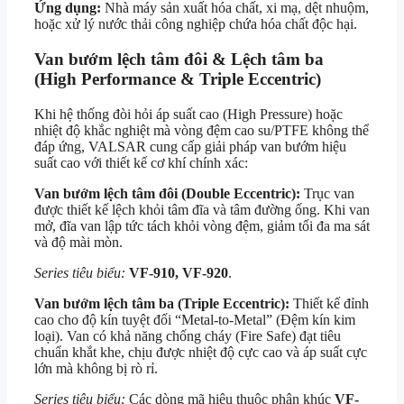
Ứng dụng:
Nhà máy sản xuất hóa chất, xi mạ, dệt nhuộm,
hoặc xử lý nước thải công nghiệp chứa hóa chất độc hại.
Van bướm lệch tâm đôi & Lệch tâm ba
(High Performance & Triple Eccentric)
Khi hệ thống đòi hỏi áp suất cao (High Pressure) hoặc
nhiệt độ khắc nghiệt mà vòng đệm cao su/PTFE không thể
đáp ứng, VALSAR cung cấp giải pháp van bướm hiệu
suất cao với thiết kế cơ khí chính xác:
Van bướm lệch tâm đôi (Double Eccentric):
Trục van
được thiết kế lệch khỏi tâm đĩa và tâm đường ống. Khi van
mở, đĩa van lập tức tách khỏi vòng đệm, giảm tối đa ma sát
và độ mài mòn.
Series tiêu biểu:
VF-910, VF-920
.
Van bướm lệch tâm ba (Triple Eccentric):
Thiết kế đỉnh
cao cho độ kín tuyệt đối “Metal-to-Metal” (Đệm kín kim
loại). Van có khả năng chống cháy (Fire Safe) đạt tiêu
chuẩn khắt khe, chịu được nhiệt độ cực cao và áp suất cực
lớn mà không bị rò rỉ.
Series tiêu biểu:
Các dòng mã hiệu thuộc phân khúc
VF-