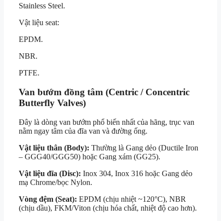
Stainless Steel.
Vật liệu seat:
EPDM.
NBR.
PTFE.
Van bướm đồng tâm (Centric / Concentric
Butterfly Valves)
Đây là dòng van bướm phổ biến nhất của hãng, trục van
nằm ngay tâm của đĩa van và đường ống.
Vật liệu thân (Body):
Thường là Gang dẻo (Ductile Iron
– GGG40/GGG50) hoặc Gang xám (GG25).
Vật liệu đĩa (Disc):
Inox 304, Inox 316 hoặc Gang dẻo
mạ Chrome/bọc Nylon.
Vòng đệm (Seat):
EPDM (chịu nhiệt ~120°C), NBR
(chịu dầu), FKM/Viton (chịu hóa chất, nhiệt độ cao hơn).