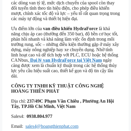
các dòng van tỷ lệ, mức dịch chuyển của spool còn thay
đổi tuyến tính theo tín hiệu điện, cho phép điều khiển
mượt, chính xác tốc độ và lực – yếu tố rất quan trọng trong
các máy tự động và thiết bị hiện đại.
Ưu điểm lớn của
van điều khiển HydraForce
là khả
năng chịu áp cao (thường đến 350 bar), độ bền cơ học tốt,
phản hồi nhanh và khả năng làm việc ổn định trong môi
trường rung, sốc – những điều kiện thường gặp ở máy xây
dựng, máy nông nghiệp hay xe chuyên dụng. Nhờ tính
linh hoạt cao và dễ tích hợp với PLC, ECU hoặc hệ thống
CANbus,
Đại lý van HydraForce tại Việt Nam
ngày
càng được xem là chuẩn kỹ thuật trong các hệ thống thủy
lực yêu cầu hiệu suất cao, thiết kế gọn và độ tin cậy lâu
dài.
CÔNG TY TNHH KỸ THUẬT
CÔNG NGHỆ
HOÀNG THIÊN PHÁT
Địa chỉ:
237/49C Phạm Văn Chiêu , Phường An Hội
Tây, TP.Hồ Chí Minh, Việt Nam
Sales4:
0938.804.977
Email:
sales4@hoangthienphat.com