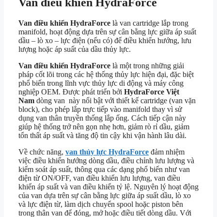
Van điều khiển HydraForce
Van điều khiển HydraForce
là van cartridge lắp trong
manifold, hoạt động dựa trên sự cân bằng lực giữa áp suất
dầu – lò xo – lực điện (nếu có) để điều khiển hướng, lưu
lượng hoặc áp suất của dầu thủy lực.
Van điều khiển HydraForce
là một trong những giải
pháp cốt lõi trong các hệ thống thủy lực hiện đại, đặc biệt
phổ biến trong lĩnh vực thủy lực di động và máy công
nghiệp OEM. Được phát triển bởi
HydraForce Việt
Nam
dòng van này nổi bật với thiết kế cartridge (van vặn
block), cho phép lắp trực tiếp vào manifold thay vì sử
dụng van thân truyền thống lắp ống. Cách tiếp cận này
giúp hệ thống trở nên gọn nhẹ hơn, giảm rò rỉ dầu, giảm
tổn thất áp suất và tăng độ tin cậy khi vận hành lâu dài.
Về chức năng,
van thủy lực HydraForce
đảm nhiệm
việc điều khiển hướng dòng dầu, điều chỉnh lưu lượng và
kiểm soát áp suất, thông qua các dạng phổ biến như van
điện từ ON/OFF, van điều khiển lưu lượng, van điều
khiển áp suất và van điều khiển tỷ lệ. Nguyên lý hoạt động
của van dựa trên sự cân bằng lực giữa áp suất dầu, lò xo
và lực điện từ, làm dịch chuyển spool hoặc piston bên
trong thân van để đóng, mở hoặc điều tiết dòng dầu. Với