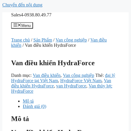
Chuyển đến nội dung
Sales4-0938.80.49.77
Menu
Trang chủ
/
Sản Phẩm
/
Van công nghiệp
/
Van điều
khiển
/ Van điều khiển HydraForce
Van điều khiển HydraForce
Danh mục:
Van điều khiển
,
Van công nghiệp
Thẻ:
đại lý
HydraForce tại Việt Nam
,
HydraForce Việt Nam
,
Van
điều khiển HydraForce
,
van HydraForce
,
Van thủy lực
HydraForce
Mô tả
Đánh giá (0)
Mô tả