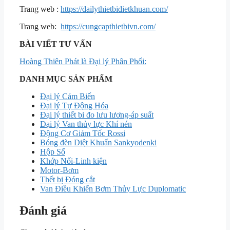
Trang web :
https://dailythietbidietkhuan.com/
Trang web:
https://cungcapthietbivn.com/
BÀI VIẾT TƯ VẤN
Hoàng Thiên Phát là Đại lý Phân Phối:
DANH MỤC SẢN PHẨM
Đại lý Cảm Biến
Đại lý Tự Động Hóa
Đại lý thiết bi đo lưu lương-áp suất
Đại lý Van thủy lực Khí nén
Động Cơ Giảm Tốc Rossi
Bóng đèn Diệt Khuẩn Sankyodenki
Hộp Số
Khớp Nối-Linh kiện
Motor-Bơm
Thết bị Đóng cắt
Van Điều Khiển Bơm Thủy Lực Duplomatic
Đánh giá