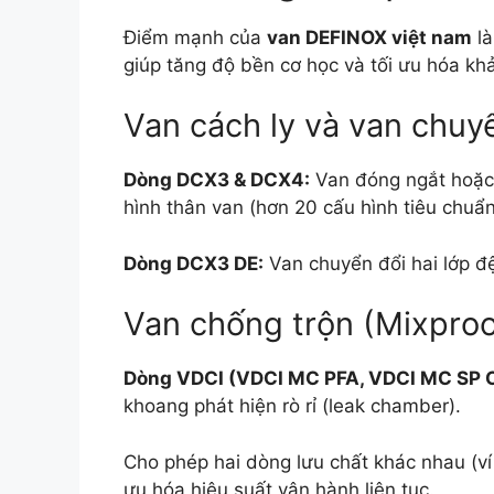
Điểm mạnh của
van DEFINOX việt nam
là
giúp tăng độ bền cơ học và tối ưu hóa kh
Van cách ly và van chuyể
Dòng DCX3 & DCX4:
Van đóng ngắt hoặc 
hình thân van (hơn 20 cấu hình tiêu chuẩn
Dòng DCX3 DE:
Van chuyển đổi hai lớp đệ
Van chống trộn (Mixproo
Dòng VDCI (VDCI MC PFA, VDCI MC SP 
khoang phát hiện rò rỉ (leak chamber).
Cho phép hai dòng lưu chất khác nhau (ví
ưu hóa hiệu suất vận hành liên tục.