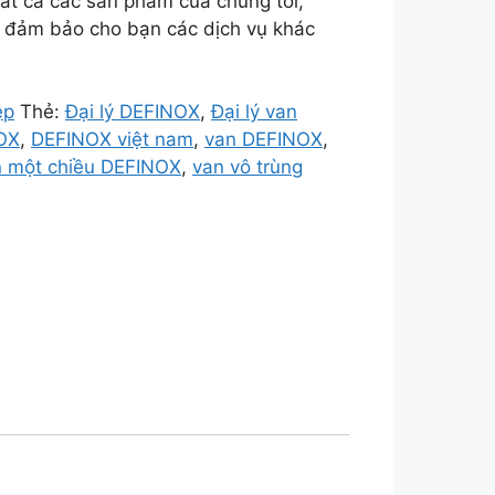
tất cả các sản phẩm của chúng tôi,
i đảm bảo cho bạn các dịch vụ khác
̣p
Thẻ:
Đại lý DEFINOX
,
Đại lý van
OX
,
DEFINOX việt nam
,
van DEFINOX
,
n một chiều DEFINOX
,
van vô trùng