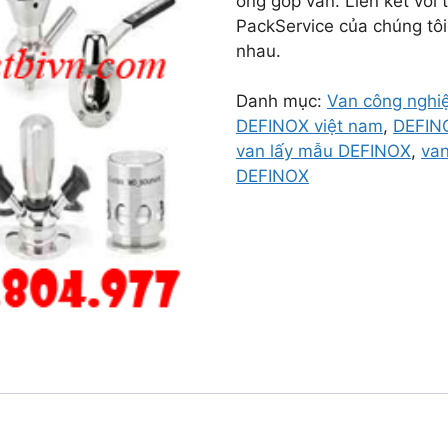
ống góp van. Liên kết với 
PackService của chúng tô
nhau.
Danh mục:
Van công nghiê
DEFINOX việt nam
,
DEFIN
van lấy mẫu DEFINOX
,
va
DEFINOX