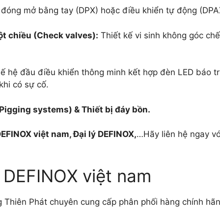
óng mở bằng tay (DPX) hoặc điều khiển tự động (DPA
t chiều (Check valves):
Thiết kế vi sinh không góc chế
ế hệ đầu điều khiển thông minh kết hợp đèn LED báo trạn
khi có sự cố.
igging systems) & Thiết bị đáy bồn.
EFINOX việt nam, Đại lý DEFINOX,
…Hãy liên hệ ngay vớ
an DEFINOX việt nam
iên Phát chuyên cung cấp phân phối hàng chính hãng, g