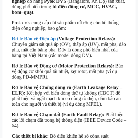
nghiệp
do hãng
Pyok DVS
(Bangalore, Ấn Độ) sản xuất,
dùng phổ biến trong
tủ điện động cơ, MCC, HVAC,
bơm–quạt
.
Prok dv’s cung cấp dải sản phẩm rất rộng cho hệ thống
điện công nghiệp, bao gồm:
Rơ le Bảo vệ Điện áp (
Voltage Protection Relays):
Chuyên giám sát quá áp (OV), thấp áp (UV), mất pha, đảo
pha, mất cân bằng pha. Đây là dòng phổ biến nhất của
hãng tại Việt Nam (các model dòng DV).
Rơ le Bảo vệ Động cơ (Motor Protection Relays):
Bảo
vệ động cơ khỏi quá tải nhiệt, kẹt rotor, mất pha (ví dụ
dòng PD-MMPR).
Rơ le Bảo vệ Chống dòng rò (Earth Leakage Relay –
ELR):
Kết hợp với biến dòng thứ tự không (CBCT) để
phát hiện và ngắt mạch khi có dòng rò điện, đảm bảo an
toàn cho người và thiết bị (ví dụ dòng MPEL).
Rơ le Bảo vệ Chạm đất (Earth Fault Relay):
Phát hiện
các lỗi chạm đất trong hệ thống điện (IEEE Device Code –
64).
Các thiết bị khác:
Bộ điều khiển hệ số công suất