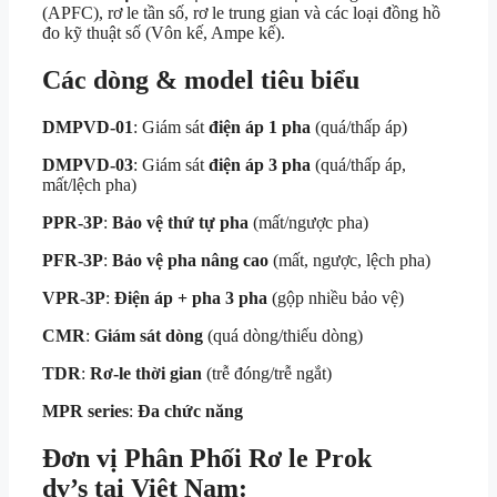
(APFC), rơ le tần số, rơ le trung gian và các loại đồng hồ
đo kỹ thuật số (Vôn kế, Ampe kế).
Các dòng & model tiêu biểu
DMPVD-01
: Giám sát
điện áp 1 pha
(quá/thấp áp)
DMPVD-03
: Giám sát
điện áp 3 pha
(quá/thấp áp,
mất/lệch pha)
PPR-3P
:
Bảo vệ thứ tự pha
(mất/ngược pha)
PFR-3P
:
Bảo vệ pha nâng cao
(mất, ngược, lệch pha)
VPR-3P
:
Điện áp + pha 3 pha
(gộp nhiều bảo vệ)
CMR
:
Giám sát dòng
(quá dòng/thiếu dòng)
TDR
:
Rơ-le thời gian
(trễ đóng/trễ ngắt)
MPR series
:
Đa chức năng
Đơn vị Phân Phối Rơ le Prok
dv’s tại Việt Nam: