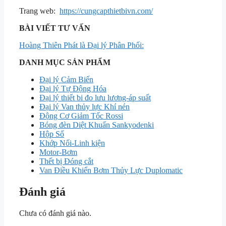
Trang web:
https://cungcapthietbivn.com/
BÀI VIẾT TƯ VẤN
Hoàng Thiên Phát là Đại lý Phân Phối:
DANH MỤC SẢN PHẨM
Đại lý Cảm Biến
Đại lý Tự Động Hóa
Đại lý thiết bi đo lưu lương-áp suất
Đại lý Van thủy lực Khí nén
Động Cơ Giảm Tốc Rossi
Bóng đèn Diệt Khuẩn Sankyodenki
Hộp Số
Khớp Nối-Linh kiện
Motor-Bơm
Thết bị Đóng cắt
Van Điều Khiển Bơm Thủy Lực Duplomatic
Đánh giá
Chưa có đánh giá nào.