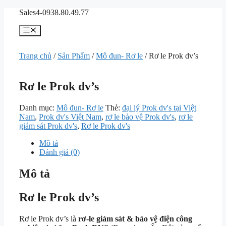
Chuyển
Sales4-0938.80.49.77
đến
nội
Menu
dung
Trang chủ
/
Sản Phẩm
/
Mô đun- Rơ le
/ Rơ le Prok dv’s
Rơ le Prok dv’s
Danh mục:
Mô đun- Rơ le
Thẻ:
đại lý Prok dv's tại Việt
Nam
,
Prok dv's Việt Nam
,
rơ le bảo vệ Prok dv's
,
rơ le
giám sát Prok dv's
,
Rơ le Prok dv's
Mô tả
Đánh giá (0)
Mô tả
Rơ le Prok dv’s
Rơ le Prok dv’s là
rơ-le giám sát & bảo vệ điện công