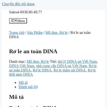
Chuyển đến nội dung
Sales4-0938.80.49.77
Menu
Trang chủ
/
Sản Phẩm
/
Mô đun- Rơ le
/ Rơ le an toàn
DINA
Rơ le an toàn DINA
Danh mục:
Mô đun- Rơ le
Thẻ:
đại lý DINA tại Việt Nam
,
DINA Việt Nam
,
nhà cung cấp DINA tại Việt Nam
,
Rơ le
an toàn DINA
,
Rơ le DINA
,
Rơ le giám sát DINA
,
Rơ le
thời gian DINA
Mô tả
Đánh giá (0)
Mô tả