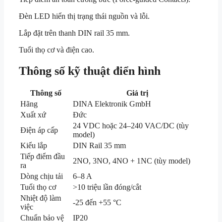
Đèn LED hiển thị trạng thái nguồn và lỗi.
Lắp đặt trên thanh DIN rail 35 mm.
Tuổi thọ cơ và điện cao.
Thông số kỹ thuật điển hình
Thông số
Giá trị
Hãng
DINA Elektronik GmbH
Xuất xứ
Đức
24 VDC hoặc 24–240 VAC/DC (tùy
Điện áp cấp
model)
Kiểu lắp
DIN Rail 35 mm
Tiếp điểm đầu
2NO, 3NO, 4NO + 1NC (tùy model)
ra
Dòng chịu tải
6–8 A
Tuổi thọ cơ
>10 triệu lần đóng/cắt
Nhiệt độ làm
-25 đến +55 °C
việc
Chuẩn bảo vệ
IP20