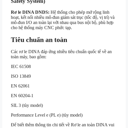
Safety System)
Rơ le DINA DNDS:
Hệ thống cho phép mở rộng linh
hoạt, kết nối nhiều mô-đun giám sát trục (tốc độ, vị trí) và
mô-đun I/O an toàn lại với nhau qua bus nội bộ, phù hợp
cho hệ thống máy CNC phức tạp.
Tiêu chuẩn an toàn
Các rơ le DINA đáp ứng nhiều tiêu chuẩn quốc tế về an
toàn máy, bao gồm:
IEC 61508
ISO 13849
EN 62061
EN 60204-1
SIL 3 (tùy model)
Performance Level e (PL e) (tùy model)
Để biết thêm thông tin chi tiết về Rơ le an toàn DINA vui