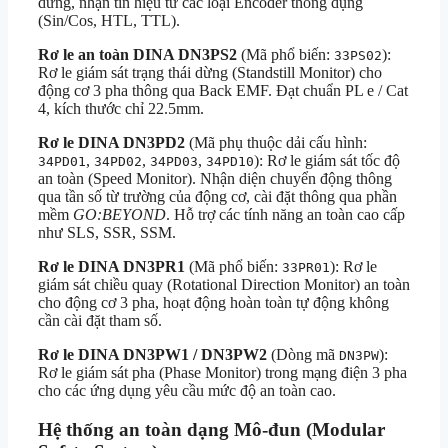
dừng, nhận tín hiệu từ các loại Encoder thông dụng
(Sin/Cos, HTL, TTL).
Rơ le an toàn DINA DN3PS2
(Mã phổ biến:
):
33PS02
Rơ le giám sát trạng thái dừng (Standstill Monitor) cho
động cơ 3 pha thông qua Back EMF. Đạt chuẩn PL e / Cat
4, kích thước chỉ 22.5mm.
Rơ le DINA DN3PD2
(Mã phụ thuộc dải cấu hình:
,
,
,
): Rơ le giám sát tốc độ
34PD01
34PD02
34PD03
34PD10
an toàn (Speed Monitor). Nhận diện chuyển động thông
qua tần số từ trường của động cơ, cài đặt thông qua phần
mềm
GO:BEYOND
. Hỗ trợ các tính năng an toàn cao cấp
như SLS, SSR, SSM.
Rơ le DINA DN3PR1
(Mã phổ biến:
): Rơ le
33PR01
giám sát chiều quay (Rotational Direction Monitor) an toàn
cho động cơ 3 pha, hoạt động hoàn toàn tự động không
cần cài đặt tham số.
Rơ le DINA DN3PW1 / DN3PW2
(Dòng mã
):
DN3PW
Rơ le giám sát pha (Phase Monitor) trong mạng điện 3 pha
cho các ứng dụng yêu cầu mức độ an toàn cao.
Hệ thống an toàn dạng Mô-đun (Modular