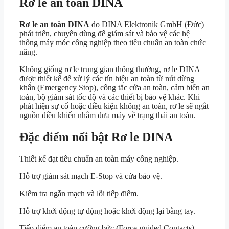
Rơ le an toàn DINA
Rơ le an toàn DINA
do
DINA Elektronik GmbH
(Đức)
phát triển, chuyên dùng để giám sát và bảo vệ các hệ
thống máy móc công nghiệp theo tiêu chuẩn an toàn chức
năng.
Không giống rơ le trung gian thông thường, rơ le DINA
được thiết kế để xử lý các tín hiệu an toàn từ nút dừng
khẩn (Emergency Stop), công tắc cửa an toàn, cảm biến an
toàn, bộ giám sát tốc độ và các thiết bị bảo vệ khác. Khi
phát hiện sự cố hoặc điều kiện không an toàn, rơ le sẽ ngắt
nguồn điều khiển nhằm đưa máy về trạng thái an toàn.
Đặc điểm nổi bật
Rơ le DINA
Thiết kế đạt tiêu chuẩn an toàn máy công nghiệp.
Hỗ trợ giám sát mạch E-Stop và cửa bảo vệ.
Kiểm tra ngắn mạch và lỗi tiếp điểm.
Hỗ trợ khởi động tự động hoặc khởi động lại bằng tay.
Tiếp điểm an toàn cưỡng bức (Force-guided Contacts).