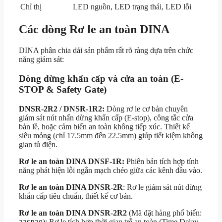
Chỉ thị
LED nguồn, LED trạng thái, LED lỗi
Các dòng Rơ le an toàn DINA
DINA phân chia dải sản phẩm rất rõ ràng dựa trên chức
năng giám sát:
Dòng dừng khẩn cấp và cửa an toàn (E-
STOP & Safety Gate)
DNSR-2R2 / DNSR-1R2:
Dòng rơ le cơ bản chuyên
giám sát nút nhấn dừng khẩn cấp (E-stop), công tắc cửa
bản lề, hoặc cảm biến an toàn không tiếp xúc. Thiết kế
siêu mỏng (chỉ 17.5mm đến 22.5mm) giúp tiết kiệm không
gian tủ điện.
Rơ le an toàn DINA DNSF-1R:
Phiên bản tích hợp tính
năng phát hiện lỗi ngắn mạch chéo giữa các kênh đầu vào.
Rơ le an toàn DINA DNSR-2R
: Rơ le giám sát nút dừng
khẩn cấp tiêu chuẩn, thiết kế cơ bản.
Rơ le an toàn DINA DNSR-2R2
(Mã đặt hàng phổ biến:
): Rơ le tích hợp thời gian trễ an toàn (Time Delay