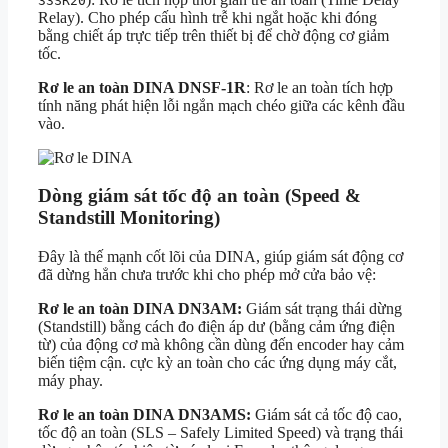
33SR20
Relay). Cho phép cấu hình trễ khi ngắt hoặc khi đóng
bằng chiết áp trực tiếp trên thiết bị để chờ động cơ giảm
tốc.
Rơ le an toàn DINA DNSF-1R
: Rơ le an toàn tích hợp
tính năng phát hiện lỗi ngắn mạch chéo giữa các kênh đầu
vào.
Dòng giám sát tốc độ an toàn (Speed &
Standstill Monitoring)
Đây là thế mạnh cốt lõi của DINA, giúp giám sát động cơ
đã dừng hẳn chưa trước khi cho phép mở cửa bảo vệ:
Rơ le an toàn DINA DN3AM:
Giám sát trạng thái dừng
(Standstill) bằng cách đo điện áp dư (bằng cảm ứng điện
từ) của động cơ mà không cần dùng đến encoder hay cảm
biến tiệm cận. cực kỳ an toàn cho các ứng dụng máy cắt,
máy phay.
Rơ le an toàn DINA DN3AMS:
Giám sát cả tốc độ cao,
tốc độ an toàn (SLS – Safely Limited Speed) và trạng thái