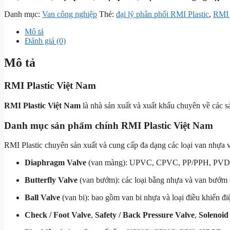
Danh mục:
Van công nghiệp
Thẻ:
đại lý phân phối RMI Plastic
,
RMI 
Mô tả
Đánh giá (0)
Mô tả
RMI Plastic Việt Nam
RMI Plastic Việt Nam
là nhà sản xuất và xuất khẩu chuyên về các s
Danh mục sản phẩm chính
RMI Plastic Việt Nam
RMI Plastic chuyên sản xuất và cung cấp đa dạng các loại van nhự
Diaphragm Valve
(van màng): UPVC, CPVC, PP/PPH, PVDF
Butterfly Valve
(van bướm): các loại bằng nhựa và van bướm đ
Ball Valve
(van bi): bao gồm van bi nhựa và loại điều khiển điệ
Check / Foot Valve
,
Safety / Back Pressure Valve
,
Solenoid