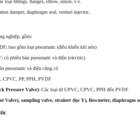
ại fittings, flanges, elbow, union, v.v.
sation damper, diaphragm seal, venturi injector..
ng nghiệp, gồm:
; bao gồm loại pneumatic (điều khiển khí nén)
ó phiên bản pneumatic và điện (electric)
 pneumatic và điện cũng có
VC, CPVC, PP, PPH, PVDF
ck Pressure Valve)
: Các loại từ UPVC, CPVC, PPH đến PVDF
 Valve), sampling valve, strainer (lọc Y), flowmeter, diaphragm sea
tic