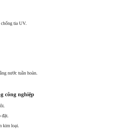
 chống tia UV.
bằng nước tuần hoàn.
ng công nghiệp
ôi.
 đặt.
n kim loại.