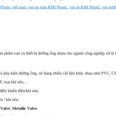
Plastic việt nam
,
van an toàn RMI Plastic
,
van bi RMI Plastic
,
van bướ
ản phẩm van và thiết bị đường ống nhựa cho ngành công nghiệp xử lý h
a và phụ kiện đường ống, sử dụng nhiều vật liệu khác nhau như PVC,
, loại khí nén…
iều khiển điện/khí nén.
n / khí nén.
 Valve
,
Metallic Valve
.