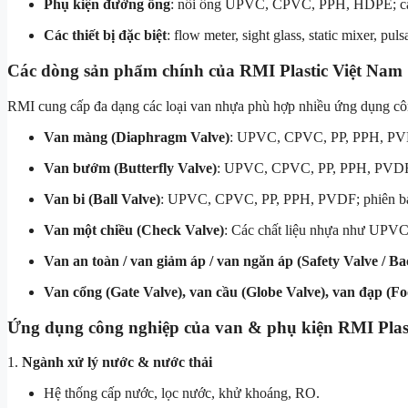
Phụ kiện đường ống
: nối ống UPVC, CPVC, PPH, HDPE; các lo
Các thiết bị đặc biệt
: flow meter, sight glass, static mixer, pul
Các dòng sản phẩm chính của
RMI Plastic Việt Nam
RMI cung cấp đa dạng các loại van nhựa phù hợp nhiều ứng dụng cô
Van màng (Diaphragm Valve)
: UPVC, CPVC, PP, PPH, PVDF
Van bướm (Butterfly Valve)
: UPVC, CPVC, PP, PPH, PVDF; c
Van bi (Ball Valve)
: UPVC, CPVC, PP, PPH, PVDF; phiên bản
Van một chiều (Check Valve)
: Các chất liệu nhựa như UP
Van an toàn / van giảm áp / van ngăn áp (Safety Valve / Ba
Van cổng (Gate Valve), van cầu (Globe Valve), van đạp (Foot
Ứng dụng công nghiệp của van & phụ kiện RMI Plas
1.
Ngành xử lý nước & nước thải
Hệ thống cấp nước, lọc nước, khử khoáng, RO.