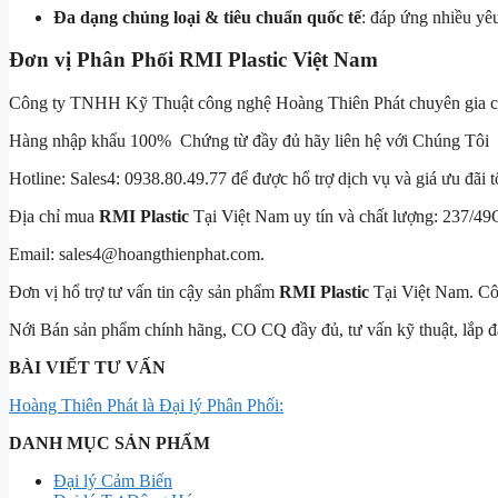
Đa dạng chủng loại & tiêu chuẩn quốc tế
: đáp ứng nhiều yêu
Đơn vị Phân Phối
RMI Plastic Việt Nam
Công ty TNHH Kỹ Thuật công nghệ Hoàng Thiên Phát chuyên gia cung câ
Hàng nhập khẩu 100% Chứng từ đầy đủ hãy liên hệ với Chúng Tôi
Hotline: Sales4: 0938.80.49.77 để được hổ trợ dịch vụ và giá ưu đãi tố
Địa chỉ mua
RMI Plastic
Tại Việt Nam uy tín và chất lượng: 2
Email: sales4@hoangthienphat.com.
Đơn vị hổ trợ tư vấn tin cậy sản phẩm
RMI Plastic
Tại Việt Nam. C
Nới Bán sản phẩm chính hãng, CO CQ đầy đủ, tư vấn kỹ thuật, lắp đ
BÀI VIẾT TƯ VẤN
Hoàng Thiên Phát là Đại lý Phân Phối:
DANH MỤC SẢN PHẨM
Đại lý Cảm Biến