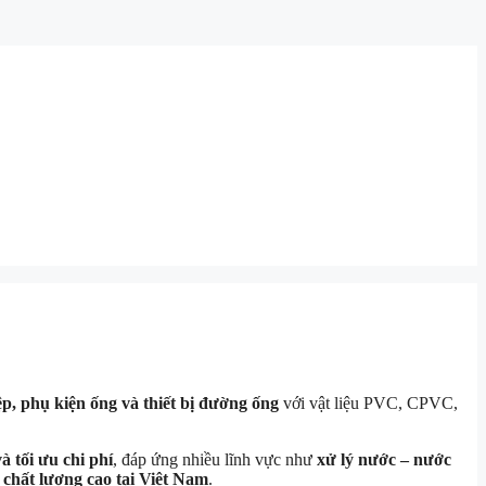
p, phụ kiện ống và thiết bị đường ống
với vật liệu PVC, CPVC,
à tối ưu chi phí
, đáp ứng nhiều lĩnh vực như
xử lý nước – nước
chất lượng cao tại Việt Nam
.