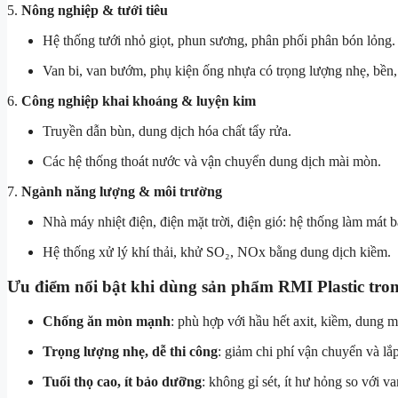
5.
Nông nghiệp & tưới tiêu
Hệ thống tưới nhỏ giọt, phun sương, phân phối phân bón lỏng.
Van bi, van bướm, phụ kiện ống nhựa có trọng lượng nhẹ, bền,
6.
Công nghiệp khai khoáng & luyện kim
Truyền dẫn bùn, dung dịch hóa chất tẩy rửa.
Các hệ thống thoát nước và vận chuyển dung dịch mài mòn.
7.
Ngành năng lượng & môi trường
Nhà máy nhiệt điện, điện mặt trời, điện gió: hệ thống làm mát 
Hệ thống xử lý khí thải, khử SO₂, NOx bằng dung dịch kiềm.
Ưu điểm nổi bật khi dùng sản phẩm RMI Plastic tro
Chống ăn mòn mạnh
: phù hợp với hầu hết axit, kiềm, dung m
Trọng lượng nhẹ, dễ thi công
: giảm chi phí vận chuyển và lắp
Tuổi thọ cao, ít bảo dưỡng
: không gỉ sét, ít hư hỏng so với va