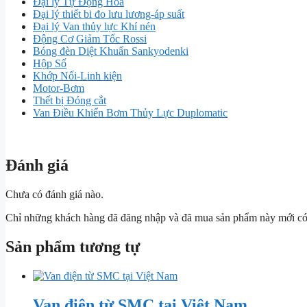
Đại lý Tự Động Hóa
Đại lý thiết bi đo lưu lương-áp suất
Đại lý Van thủy lực Khí nén
Động Cơ Giảm Tốc Rossi
Bóng đèn Diệt Khuẩn Sankyodenki
Hộp Số
Khớp Nối-Linh kiện
Motor-Bơm
Thết bị Đóng cắt
Van Điều Khiển Bơm Thủy Lực Duplomatic
Đánh giá
Chưa có đánh giá nào.
Chỉ những khách hàng đã đăng nhập và đã mua sản phẩm này mới có t
Sản phẩm tương tự
Van điện từ SMC tại Việt Nam