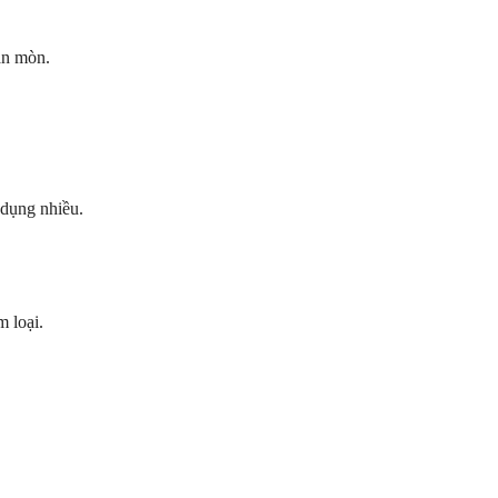
ăn mòn.
dụng nhiều.
m loại.