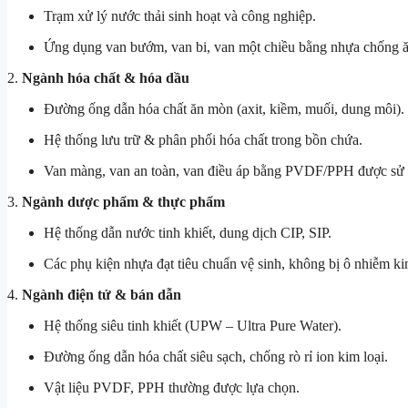
Trạm xử lý nước thải sinh hoạt và công nghiệp.
Ứng dụng van bướm, van bi, van một chiều bằng nhựa chống 
2.
Ngành hóa chất & hóa dầu
Đường ống dẫn hóa chất ăn mòn (axit, kiềm, muối, dung môi).
Hệ thống lưu trữ & phân phối hóa chất trong bồn chứa.
Van màng, van an toàn, van điều áp bằng PVDF/PPH được sử 
3.
Ngành dược phẩm & thực phẩm
Hệ thống dẫn nước tinh khiết, dung dịch CIP, SIP.
Các phụ kiện nhựa đạt tiêu chuẩn vệ sinh, không bị ô nhiễm ki
4.
Ngành điện tử & bán dẫn
Hệ thống siêu tinh khiết (UPW – Ultra Pure Water).
Đường ống dẫn hóa chất siêu sạch, chống rò rỉ ion kim loại.
Vật liệu PVDF, PPH thường được lựa chọn.