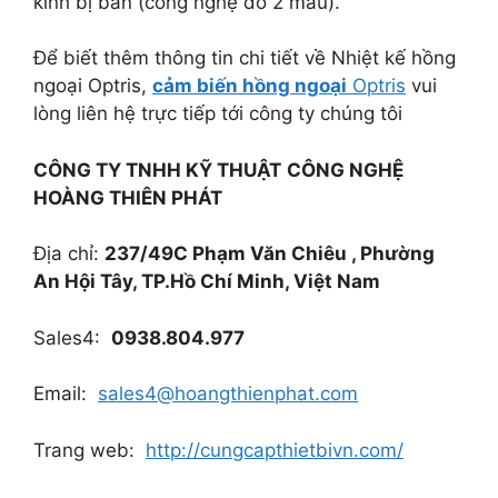
kính bị bẩn (công nghệ đo 2 màu).
Để biết thêm thông tin chi tiết về Nhiệt kế hồng
ngoại Optris,
cảm biến hồng ngoại
Optris
vui
lòng liên hệ trực tiếp tới công ty chúng tôi
CÔNG TY TNHH KỸ THUẬT
CÔNG NGHỆ
HOÀNG THIÊN PHÁT
Địa chỉ:
237/49C Phạm Văn Chiêu , Phường
An Hội Tây, TP.Hồ Chí Minh, Việt Nam
Sales4:
0938.804.977
Email:
sales4@hoangthienphat.com
Trang web:
http://cungcapthietbivn.com/