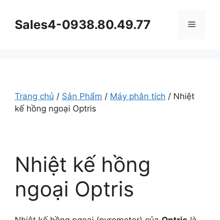
Chuyển
đến
Sales4-0938.80.49.77
Menu
nội
dung
Trang chủ
/
Sản Phẩm
/
Máy phân tích
/ Nhiệt
kế hồng ngoại Optris
Nhiệt kế hồng
ngoại Optris
Nhiệt kế hồng ngoại (pyrometer) của
Optris
là