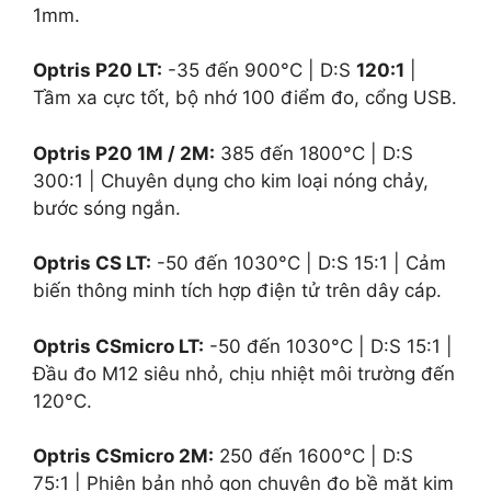
1mm
.
Optris P20 LT:
-35
đến
900°C
| D:S
120:1
|
Tầm xa cực tốt, bộ nhớ 100 điểm đo, cổng USB.
Optris P20 1M / 2M:
385
đến
1800°C
| D:S
300:1
| Chuyên dụng cho kim loại nóng chảy,
bước sóng ngắn.
Optris CS LT:
-50
đến
1030°C
| D:S
15:1
| Cảm
biến thông minh tích hợp điện tử trên dây cáp.
Optris CSmicro LT:
-50
đến
1030°C
| D:S
15:1
|
Đầu đo M12 siêu nhỏ, chịu nhiệt môi trường đến
120°C
.
Optris CSmicro 2M:
250
đến
1600°C
| D:S
75:1
| Phiên bản nhỏ gọn chuyên đo bề mặt kim