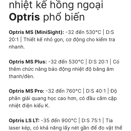
nhiệt kế hồng ngoại
Optris
phổ biến
Optris MS (MiniSight):
-32
đến
530°C
| D:S
20:1
| Thiết kế nhỏ gọn, cơ động cho kiểm tra
nhanh.
Optris MS Plus:
-32
đến
530°C
| D:S
20:1
| Có
thêm chức năng báo động nhiệt độ bằng âm
thanh/đèn.
Optris MS Pro:
-32
đến
760°C
| D:S
40:1
| Độ
phân giải quang học cao hơn, có đầu cắm cặp
nhiệt điện kiểu K.
Optris LS LT:
-35
đến
900°C
| D:S
75:1
| Tia
laser kép, có khả năng lấy nét gần để đo vật thể