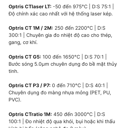
Optris CTlaser LT:
-50
đến
975°C
| D:S
75:1
|
Độ chính xác cao nhất với hệ thống laser kép.
Optris CT 1M / 2M:
250
đến
2200°C
| D:S
300:1
| Chuyên gia đo nhiệt độ cao cho thép,
gang, cơ khí.
Optris CT G5:
100
đến
1650°C
| D:S
70:1
|
Bước sóng
5.0µm
chuyên dụng đo bề mặt thủy
tinh.
Optris CT P3 / P7:
0
đến
710°C
| D:S
40:1
|
Chuyên dụng đo màng nhựa mỏng (PET, PU,
PVC).
Optris CTratio 1M:
450
đến
3000°C
| D:S
100:1
| Đo nhiệt độ qua khói, bụi hoặc khi thấu