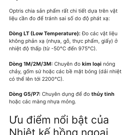
Optris chia sản phẩm rất chi tiết dựa trên vật
liệu cần đo để tránh sai số do độ phát xạ:
Dòng LT (Low Temperature):
Đo các vật liệu
không phản xạ (nhựa, gỗ, thực phẩm, giấy) ở
nhiệt độ thấp (từ
-50°C
đến
975°C
).
Dòng 1M/2M/3M:
Chuyên đo
kim loại
nóng
chảy, gốm sứ hoặc các bề mặt bóng (dải nhiệt
có thể lên tới
2200°C
).
Dòng G5/P7:
Chuyên dụng để đo
thủy tinh
hoặc các màng nhựa mỏng.
Ưu điểm nổi bật của
Nhiệt kế hồng ngoại