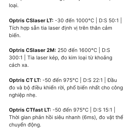
loại.
Optris CSlaser LT:
-30
đến
1000°C
| D:S
50:1
|
Tích hợp sẵn tia laser định vị trên thân cảm
biến.
Optris CSlaser 2M:
250
đến
1600°C
| D:S
300:1
| Tia laser kép, đo kim loại từ khoảng
cách xa.
Optris CT LT:
-50
đến
975°C
| D:S
22:1
| Đầu
đo và bộ điều khiển rời, phổ biến nhất cho công
nghiệp nhẹ.
Optris CTfast LT:
-50
đến
975°C
| D:S
15:1
|
Thời gian phản hồi siêu nhanh (
6ms
), đo vật thể
chuyển động.