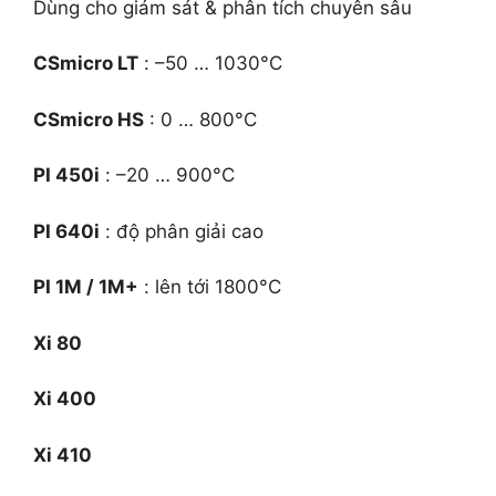
Dùng cho giám sát & phân tích chuyên sâu
CSmicro LT
: –50 … 1030°C
CSmicro HS
: 0 … 800°C
PI 450i
: –20 … 900°C
PI 640i
: độ phân giải cao
PI 1M / 1M+
: lên tới 1800°C
Xi 80
Xi 400
Xi 410