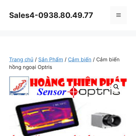
Chuyển
đến
Sales4-0938.80.49.77
Menu
nội
dung
Trang chủ
/
Sản Phẩm
/
Cảm biến
/ Cảm biến
hồng ngoại Optris