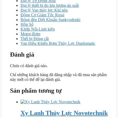
Đại lý Tự Động Hóa
Đại lý thiết bi đo lưu lương-áp suất
Đại lý Van thủy lực Khí nén
Động Cơ Giảm Tốc Rossi
Bóng đèn Diệt Khuẩn Sankyodenki
Hộp Số
Khớp Nối-Linh kiện
Motor-Bơm
Thết bị Đóng cắt
Van Điều Khiển Bơm Thủy Lực Duplomatic
Đánh giá
Chưa có đánh giá nào.
Chỉ những khách hàng đã đăng nhập và đã mua sản phẩm
này mới có thể để lại đánh giá.
Sản phẩm tương tự
Xy Lanh Thủy Lực Novotechnik