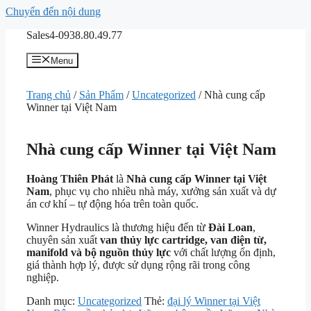
Chuyển đến nội dung
Sales4-0938.80.49.77
Menu
Trang chủ
/
Sản Phẩm
/
Uncategorized
/ Nhà cung cấp
Winner tại Việt Nam
Nhà cung cấp Winner tại Việt Nam
Hoàng Thiên Phát
là
Nhà cung cấp Winner tại Việt
Nam
, phục vụ cho nhiều nhà máy, xưởng sản xuất và dự
án cơ khí – tự động hóa trên toàn quốc.
Winner Hydraulics
là thương hiệu đến từ
Đài Loan
,
chuyên sản xuất
van thủy lực cartridge, van điện từ,
manifold và bộ nguồn thủy lực
với chất lượng ổn định,
giá thành hợp lý, được sử dụng rộng rãi trong công
nghiệp.
Danh mục:
Uncategorized
Thẻ:
đại lý Winner tại Việt