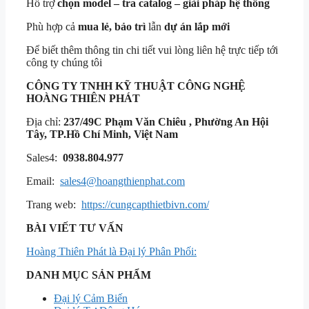
Hỗ trợ
chọn model – tra catalog – giải pháp hệ thống
Phù hợp cả
mua lẻ, bảo trì
lẫn
dự án lắp mới
Để biết thêm thông tin chi tiết vui lòng liên hệ trực tiếp tới
công ty chúng tôi
CÔNG TY TNHH KỸ THUẬT
CÔNG NGHỆ
HOÀNG THIÊN PHÁT
Địa chỉ:
237/49C Phạm Văn Chiêu , Phường An Hội
Tây, TP.Hồ Chí Minh, Việt Nam
Sales4:
0938.804.977
Email:
sales4@hoangthienphat.com
Trang web:
https://cungcapthietbivn.com/
BÀI VIẾT TƯ VẤN
Hoàng Thiên Phát là Đại lý Phân Phối:
DANH MỤC SẢN PHẨM
Đại lý Cảm Biến