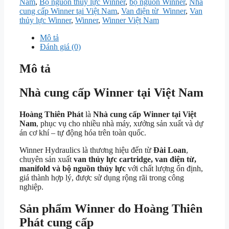
Nam
,
Bộ nguồn thủy lực Winner
,
bộ nguồn Winner
,
Nhà
cung cấp Winner tại Việt Nam
,
Van điện từ Winner
,
Van
thủy lực Winner
,
Winner
,
Winner Việt Nam
Mô tả
Đánh giá (0)
Mô tả
Nhà cung cấp Winner tại Việt Nam
Hoàng Thiên Phát
là
Nhà cung cấp Winner tại Việt
Nam
, phục vụ cho nhiều nhà máy, xưởng sản xuất và dự
án cơ khí – tự động hóa trên toàn quốc.
Winner Hydraulics
là thương hiệu đến từ
Đài Loan
,
chuyên sản xuất
van thủy lực cartridge, van điện từ,
manifold và bộ nguồn thủy lực
với chất lượng ổn định,
giá thành hợp lý, được sử dụng rộng rãi trong công
nghiệp.
Sản phẩm Winner do Hoàng Thiên
Phát cung cấp